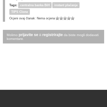
Tags:
centralna banka BiH
instant plaćanje
TIPS Clone
Ocjeni ovaj članak:
Nema ocjena
prijavite se
registrirajte
Molimo
ili
da biste mogli dodavati
komentare.