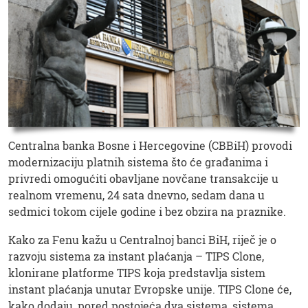
Centralna banka Bosne i Hercegovine (CBBiH) provodi
modernizaciju platnih sistema što će građanima i
privredi omogućiti obavljane novčane transakcije u
realnom vremenu, 24 sata dnevno, sedam dana u
sedmici tokom cijele godine i bez obzira na praznike.
Kako za Fenu kažu u Centralnoj banci BiH, riječ je o
razvoju sistema za instant plaćanja – TIPS Clone,
klonirane platforme TIPS koja predstavlja sistem
instant plaćanja unutar Evropske unije. TIPS Clone će,
kako dodaju, pored postojeća dva sistema, sistema