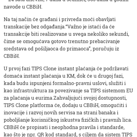
navode u CBBiH.
Na taj način će građani i privreda moći obavljati
transkacije bez odgađanja.“Važno je istaći da će
transakcije biti realizovane u svega nekoliko sekundi,
čime se omogućava gotovo trenutno prebacivanje
sredstava od pošiljaoca do primaoca”, poručuju iz
CBBiH.
U prvoj fazi TIPS Clone instant plaćanja će podržavati
domaća instant plaćanja u KM, dok će u drugoj fazi,
kada budu ispunjeni formalno-pravni uslovi, služiti i
kao infrastruktura za povezivanje sa TIPS sistemom EU
za plaćanja u eurima.Zahvaljujući svojoj dostupnosti,
TIPS Clone platforma će, dodaju u CBBiH, omogućiti i
inovacije i razvoj novih servisa na strani banaka i
poboljšanje korisničkog iskustva fizičkih i pravnih lica.
CBBiH će propisati i neophodna pravila i standarde,
kao što je npr. QR kod standard, s ciljem da sistem TIPS