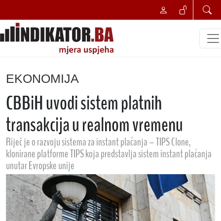
EKONOMIJA
CBBiH uvodi sistem platnih
transakcija u realnom vremenu
Riječ je o razvoju sistema za instant plaćanja – TIPS Clone,
klonirane platforme TIPS koja predstavlja sistem instant plaćanja
unutar Evropske unije