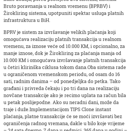
Bruto poravnanja u realnom vremenu (BPRBV) i
Žirokliring sistema, upotpuniti spektar usluga platnih
infrastruktura u BiH.
BPRV je sistem za izvršavanje velikih plaćanja koji
omogućava realizaciju platnih transakcija u realnom
vremenu, za iznose veće od 10.000 KM, i opcionalno, za
manje iznose, dok je Žirokliring za plaćanja manja od
10.000 KM i omogućava izvršavanje platnih transakcija
u četiri klirinška ciklusa tokom dana.Oba sistema rade
u ograničenom vremenskom periodu, od osam do 16
sati, radnim danima – od ponedjeljka do petka. Tako
građani i privreda čekaju i po tri dana na realizaciju
novčane transakcije ako je recimo uplata na račun bila
u petak poslijepodne. Ako su neradni dani, može da
traje i duže.Implementacijom TIPS Clone instant
plaćanja, platne transakcije će se moći izvršavati bez
ograničenja radnog vremana, dakle u bilo koje vrijeme
– 24 sata dnevno, 7 dana u sedmici, 365 dana u godini –