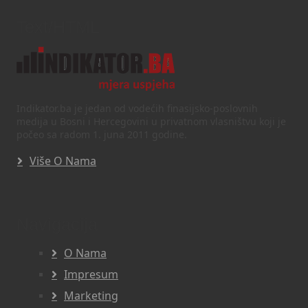
Text/HTML
Indikator.ba je jedan od vodećih finasijsko-poslovnih
medija u Bosni i Hercegovini u privatnom vlasništvu koji je
počeo sa radom 1. juna 2011 godine.
Više O Nama
Navigacija
O Nama
Impresum
Marketing