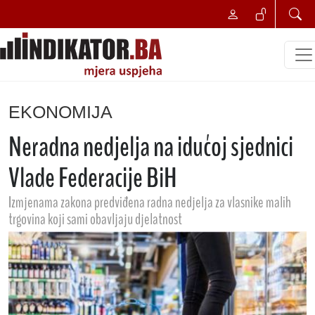
EKONOMIJA
Neradna nedjelja na idućoj sjednici
Vlade Federacije BiH
Izmjenama zakona predviđena radna nedjelja za vlasnike malih
trgovina koji sami obavljaju djelatnost