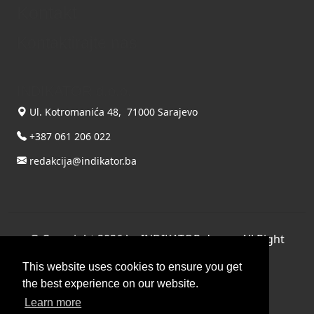
Kontakt
Kontaktirajte nas
INDIKATOR d.o.o.
Ul. Kotromanića 48, 71000 Sarajevo
+387 061 206 022
redakcija@indikator.ba
©
Copyright 2026 by INDIKATOR d.o.o.
, All Right
Reserved.
This website uses cookies to ensure you get
Terms Of Use
|
Privacy Statement
the best experience on our website.
Powered by THYME SYSTEMS doo
Learn more