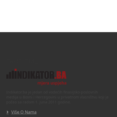
Text/HTML
Indikator.ba je jedan od vodećih finasijsko-poslovnih
medija u Bosni i Hercegovini u privatnom vlasništvu koji je
počeo sa radom 1. juna 2011 godine.
Više O Nama