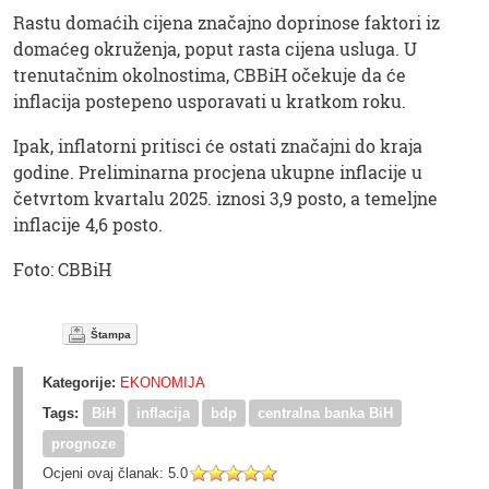
Rastu domaćih cijena značajno doprinose faktori iz
domaćeg okruženja, poput rasta cijena usluga. U
trenutačnim okolnostima, CBBiH očekuje da će
inflacija postepeno usporavati u kratkom roku.
Ipak, inflatorni pritisci će ostati značajni do kraja
godine. Preliminarna procjena ukupne inflacije u
četvrtom kvartalu 2025. iznosi 3,9 posto, a temeljne
inflacije 4,6 posto.
Foto: CBBiH
Štampa
Kategorije:
EKONOMIJA
Tags:
BiH
inflacija
bdp
centralna banka BiH
prognoze
Ocjeni ovaj članak:
5.0