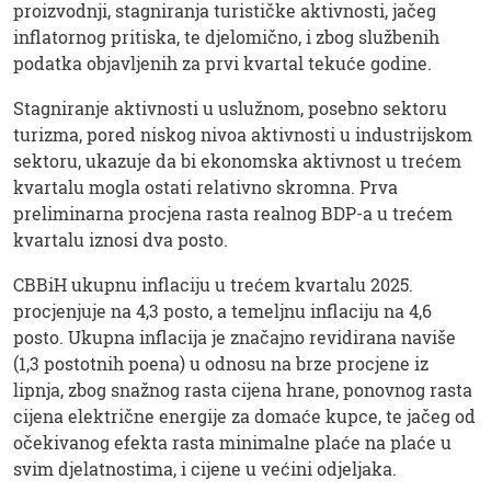
proizvodnji, stagniranja turističke aktivnosti, jačeg
inflatornog pritiska, te djelomično, i zbog službenih
podatka objavljenih za prvi kvartal tekuće godine.
Stagniranje aktivnosti u uslužnom, posebno sektoru
turizma, pored niskog nivoa aktivnosti u industrijskom
sektoru, ukazuje da bi ekonomska aktivnost u trećem
kvartalu mogla ostati relativno skromna. Prva
preliminarna procjena rasta realnog BDP-a u trećem
kvartalu iznosi dva posto.
CBBiH ukupnu inflaciju u trećem kvartalu 2025.
procjenjuje na 4,3 posto, a temeljnu inflaciju na 4,6
posto. Ukupna inflacija je značajno revidirana naviše
(1,3 postotnih poena) u odnosu na brze procjene iz
lipnja, zbog snažnog rasta cijena hrane, ponovnog rasta
cijena električne energije za domaće kupce, te jačeg od
očekivanog efekta rasta minimalne plaće na plaće u
svim djelatnostima, i cijene u većini odjeljaka.