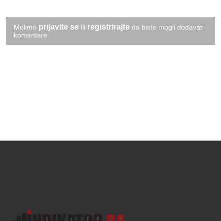
prijavite se
registrirajte
Molimo
ili
da biste mogli dodavati
komentare.
Text/HTML