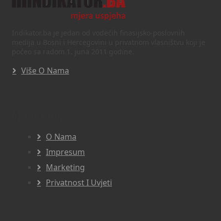
Indikator.ba je jedan od vodećih finasijsko-poslovnih
medija u Bosni i Hercegovini u privatnom vlasništvu koji je
počeo sa radom 1. juna 2011 godine.
Više O Nama
Navigacija
O Nama
Impresum
Marketing
Privatnost I Uvjeti