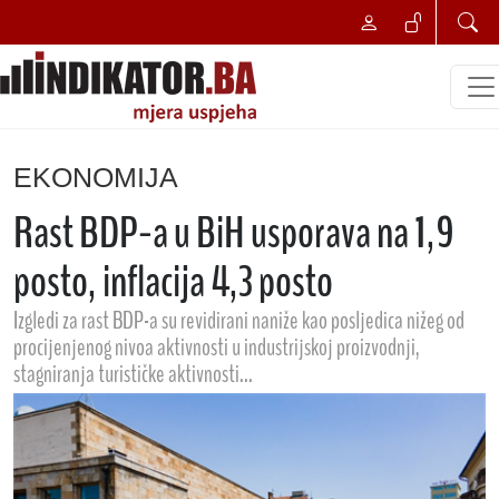
EKONOMIJA
Rast BDP-a u BiH usporava na 1,9
posto, inflacija 4,3 posto
Izgledi za rast BDP-a su revidirani naniže kao posljedica nižeg od
procijenjenog nivoa aktivnosti u industrijskoj proizvodnji,
stagniranja turističke aktivnosti...