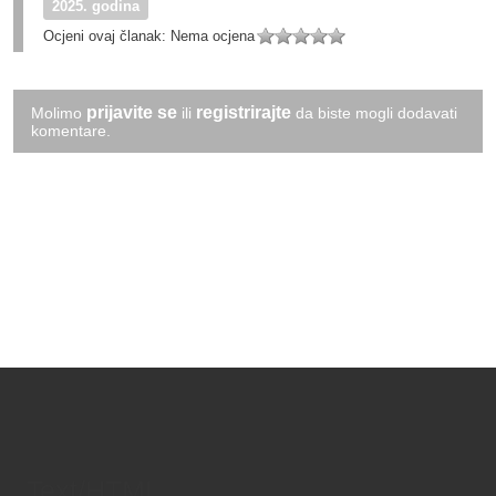
2025. godina
Ocjeni ovaj članak:
Nema ocjena
prijavite se
registrirajte
Molimo
ili
da biste mogli dodavati
komentare.
Text/HTML