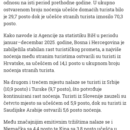
odnosu na isti period prethodne godine. U ukupno
ostvarenom broju noćenja učešće domaćih turista bilo
je 29,7 posto dok je učešće stranih turista iznosilo 70,3
posto.
Kako navode iz Agencije za statistiku BiH u periodu
januar–decembar 2025. godine, Bosna i Hercegovina je
zabilježila stabilan rast turističkog prometa, a najviše
noćenja među stranim turistima ostvarili su turisti iz
Hrvatske, sa učešćem od 14,1 posto u ukupnom broju
noćenja stranih turista.
Na drugom i trećem mjestu nalaze se turisti iz Srbije
(10,9 posto) i Turske (9,7 posto), što potvrđuje
kontinuirani rast noćenja. Turisti iz Slovenije zauzeli su
četvrto mjesto sa učešćem od 5,9 posto, dok su turisti iz
Saudijske Arabije ostvarili 5,6 posto noćenja.
Među značajnijim emitivnim tržištima nalaze se i
Njemačka sa 4,4 posto te Kina sa 3,8 posto učešća u