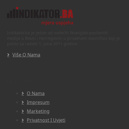
Indikator.ba je jedan od vodećih finasijsko-poslovnih
medija u Bosni i Hercegovini u privatnom vlasništvu koji je
počeo sa radom 1. juna 2011 godine.
Više O Nama
Navigacija
O Nama
Impresum
Marketing
Privatnost I Uvjeti