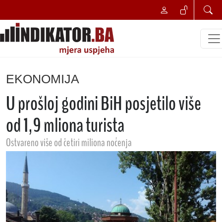
EKONOMIJA
U prošloj godini BiH posjetilo više
od 1,9 mliona turista
Ostvareno više od četiri miliona noćenja