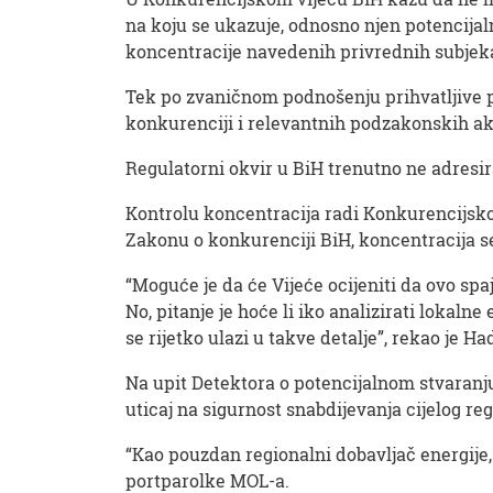
na koju se ukazuje, odnosno njen potencijal
koncentracije navedenih privrednih subjek
Tek po zvaničnom podnošenju prihvatljive p
konkurenciji i relevantnih podzakonskih ak
Regulatorni okvir u BiH trenutno ne adresi
Kontrolu koncentracija radi Konkurencijsko 
Zakonu o konkurenciji BiH, koncentracija se
“Moguće je da će Vijeće ocijeniti da ovo sp
No, pitanje je hoće li iko analizirati lokaln
se rijetko ulazi u takve detalje”, rekao je Ha
Na upit Detektora o potencijalnom stvaranj
uticaj na sigurnost snabdijevanja cijelog reg
“Kao pouzdan regionalni dobavljač energije,
portparolke MOL-a.