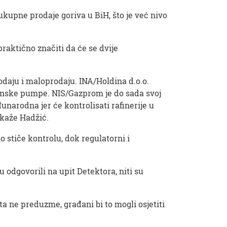
ukupne prodaje goriva u BiH, što je već nivo
raktično značiti da će se dvije
odaju i maloprodaju. INA/Holdina d.o.o.
nzinske pumpe. NIS/Gazprom je do sada svoj
unarodna jer će kontrolisati rafinerije u
 kaže Hadžić.
 stiče kontrolu, dok regulatorni i
 odgovorili na upit Detektora, niti su
a ne preduzme, građani bi to mogli osjetiti