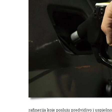
rafinerija koje posluju predvidivo i uspješ