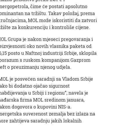
nergopetrola, čime će postati apsolutno
ominantan na tržištu. Takav položaj, prema
tručnjacima, MOL može iskoristiti da zatvori
ržište za konkurenciju i kontroliše cijene.
OL Grupa je nakon mjeseci pregovaranja i
eizvjesnosti oko novih vlasnika paketa od
6,15 posto u Naftnoj industriji Srbije, sklopila
porazum s ruskom kompanijom Gazprom
eft o preuzimanju njenog udjela.
MOL je posvećen saradnji sa Vladom Srbije
ako bi dodatno ojačao sigurnost
nabdijevanja u Srbiji i regionu”, navela je
ađarska firma MOL sredinom januara,
akon dogovora o kupovini NIS-a.
nergetska suverenost zemalja bez izlaza na
ore zahtijeva saradnju jakih lokalnih