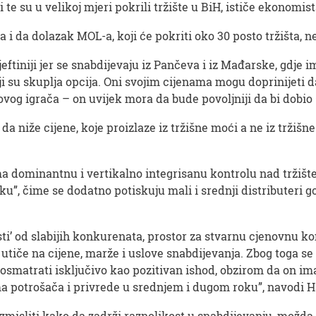
 te su u velikoj mjeri pokrili tržište u BiH, ističe ekonomis
i da dolazak MOL-a, koji će pokriti oko 30 posto tržišta, ne
jeftiniji jer se snabdijevaju iz Pančeva i iz Mađarske, gdje 
 su skuplja opcija. Oni svojim cijenama mogu doprinijeti da
vog igrača – on uvijek mora da bude povoljniji da bi dobio 
 niže cijene, koje proizlaze iz tržišne moći a ne iz tržišn
ma dominantnu i vertikalno integrisanu kontrolu nad tržišt
”, čime se dodatno potiskuju mali i srednji distributeri go
isti’ od slabijih konkurenata, prostor za stvarnu cjenovnu k
tiče na cijene, marže i uslove snabdijevanja. Zbog toga se
osmatrati isključivo kao pozitivan ishod, obzirom da on ima 
ma potrošača i privrede u srednjem i dugom roku”, navodi H
zmisliti kako da zadrži raznolikost u snabdijevanju, možda 