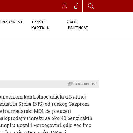
ENADŽMENT
TRŽIŠTE
ŽIVOT I
KAPITALA
UMJETNOST
0 Komentari
upovinom kontrolnog udjela u Naftnoj
ndustriji Srbije (NIS) od ruskog Gazprom
efta, mađarski MOL će preuzeti
aloprodajnu mrežu sa oko 40 benzinskih
umpi u Bosni i Hercegovini, gdje već ima
nažno prisustvo preko INA-e i