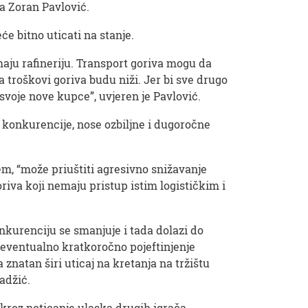
ta Zoran Pavlović.
će bitno uticati na stanje.
imaju rafineriju. Transport goriva mogu da
 troškovi goriva budu niži. Jer bi sve drugo
svoje nove kupce”, uvjeren je Pavlović.
e konkurencije, nose ozbiljne i dugoročne
em, “može priuštiti agresivno snižavanje
riva koji nemaju pristup istim logističkim i
onkurenciju se smanjuje i tada dolazi do
 eventualno kratkoročno pojeftinjenje
znatan širi uticaj na kretanja na tržištu
adžić.
kroz poticanje ulaska drugih igrača,