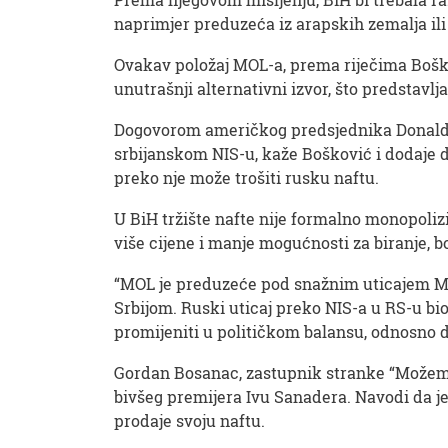
naprimjer preduzeća iz arapskih zemalja il
Ovakav položaj MOL-a, prema riječima Bošk
unutrašnji alternativni izvor, što predstavlj
Dogovorom američkog predsjednika Donalda
srbijanskom NIS-u, kaže Bošković i dodaje 
preko nje može trošiti rusku naftu.
U BiH tržište nafte nije formalno monopolizi
više cijene i manje mogućnosti za biranje, bo
“MOL je preduzeće pod snažnim uticajem Mađ
Srbijom. Ruski uticaj preko NIS-a u RS-u bio
promijeniti u političkom balansu, odnosno da
Gordan Bosanac, zastupnik stranke “Možem
bivšeg premijera Ivu Sanadera. Navodi da 
prodaje svoju naftu.