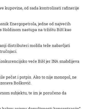
 kupovine, od sada kontrolisati rafinerije
asnik Energopetrola, jedne od najvećih
 s Holdinom nastupa na tržištu BiH kao
nji distributeri možda teže nabavljati
tručnjaci.
Konkurencijsko veće BiH jer INA snabdijeva
ile pečat i potpis. Ako to nije monopol, ne
ozorava Bošković.
avnom subjektu, te im je poručeno da
lo kakvu ocjenu dopuštenosti koncentracije”