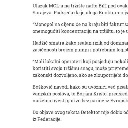
Ulazak MOL-a na tržište nafte BiH pod ova
Sarajeva. Podsjeća da je uloga Konkurencijsko
“Monopol na cijenu će na kraju biti fakturis
onemogućiti koncentraciju na tržištu, to je 
Hadžić smatra kako realan rizik od dominantne
zasićenosti brojem pumpi i potrebnim logis
“Mali lokalni operateri koji posjeduju neko
koristiti svoju tržišnu snagu, može privreme
zakonski dozvoljeno, ako se zloupotrijebi do
Bošković navodi kako su uvoznici već pisal
vanjskih poslova, te Borjani Krišto, predsj
možemo uvesti gorivo bez carine iz Evropsk
Do objave ovog teksta Detektor nije dobio o
iz Federacije.