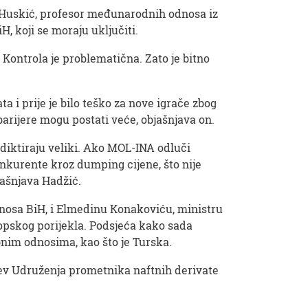
 Huskić, profesor međunarodnih odnosa iz
H, koji se moraju uključiti.
 Kontrola je problematična. Zato je bitno
a i prije je bilo teško za nove igrače zbog
rijere mogu postati veće, objašnjava on.
 diktiraju veliki. Ako MOL-INA odluči
onkurente kroz dumping cijene, što nije
jašnjava Hadžić.
dnosa BiH, i Elmedinu Konakoviću, ministru
ropskog porijekla. Podsjeća kako sada
nim odnosima, kao što je Turska.
tjev Udruženja prometnika naftnih derivate