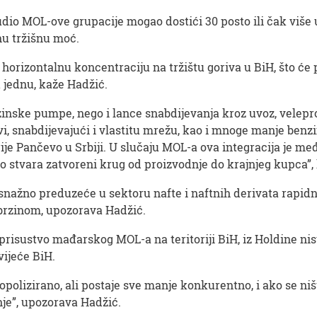
dio MOL-ove grupacije mogao dostići 30 posto ili čak više 
u tržišnu moć.
orizontalnu koncentraciju na tržištu goriva u BiH, što će p
 jednu, kaže Hadžić.
zinske pumpe, nego i lance snabdijevanja kroz uvoz, velepr
avi, snabdijevajući i vlastitu mrežu, kao i mnoge manje be
je Pančevo u Srbiji. U slučaju MOL-a ova integracija je međ
to stvara zatvoreni krug od proizvodnje do krajnjeg kupca”,
snažno preduzeće u sektoru nafte i naftnih derivata rapidno
brzinom, upozorava Hadžić.
 prisustvo mađarskog MOL-a na teritoriji BiH, iz Holdine nisu
vijeće BiH.
olizirano, ali postaje sve manje konkurentno, i ako se ništ
nje”, upozorava Hadžić.