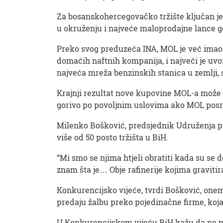
Za bosanskohercegovačko tržište ključan je
u okruženju i najveće maloprodajne lance go
Preko svog preduzeća INA, MOL je već imao 
domaćih naftnih kompanija, i najveći je uv
najveća mreža benzinskih stanica u zemlji, 
Krajnji rezultat nove kupovine MOL-a može bi
gorivo po povoljnim uslovima ako MOL posred
Milenko Bošković, predsjednik Udruženja pr
više od 50 posto tržišta u BiH.
“Mi smo se njima htjeli obratiti kada su se d
znam šta je… Obje rafinerije kojima graviti
Konkurencijsko vijeće, tvrdi Bošković, onem
predaju žalbu preko pojedinačne firme, koja
U Konkurencijskom vijeću BiH kažu da ne mo