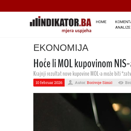
HOME
KOMENTA
ANALIZE
EKONOMIJA
Hoće li MOL kupovinom NIS-a
Krajnji rezultat nove kupovine MOL-a može biti “zatv
10 februar 2026
Autor:
Borivoje Simić
Bro