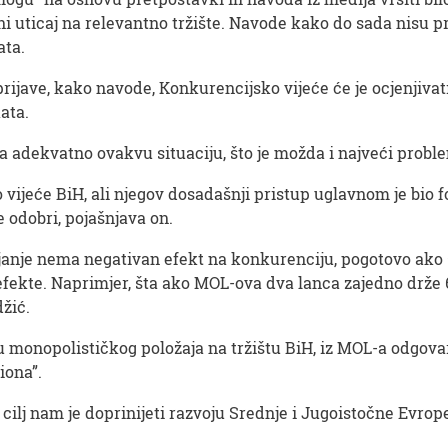
ni uticaj na relevantno tržište. Navode kako do sada nisu p
ata.
rijave, kako navode, Konkurencijsko vijeće će je ocjenjiv
ata.
ra adekvatno ovakvu situaciju, što je možda i najveći prob
vijeće BiH, ali njegov dosadašnji pristup uglavnom je bio f
 odobri, pojašnjava on.
ajanje nema negativan efekt na konkurenciju, pogotovo ako s
e efekte. Naprimjer, šta ako MOL-ova dva lanca zajedno drže 6
džić.
u monopolističkog položaja na tržištu BiH, iz MOL-a odgov
iona”.
 cilj nam je doprinijeti razvoju Srednje i Jugoistočne Evro