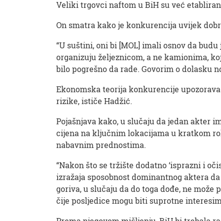
Veliki trgovci naftom u BiH su već etablirani
On smatra kako je konkurencija uvijek dobra 
“U suštini, oni bi [MOL] imali osnov da budu 
organizuju željeznicom, a ne kamionima, koji
bilo pogrešno da rade. Govorim o dolasku no
Ekonomska teorija konkurencije upozorava da
rizike, ističe Hadžić.
Pojašnjava kako, u slučaju da jedan akter i
cijena na ključnim lokacijama u kratkom roku
nabavnim prednostima.
“Nakon što se tržište dodatno ‘isprazni i oč
izražaja sposobnost dominantnog aktera da u
goriva, u slučaju da do toga dođe, ne može p
čije posljedice mogu biti suprotne interesi
Prema njegovom mišljenju, BiH bi trebala ra