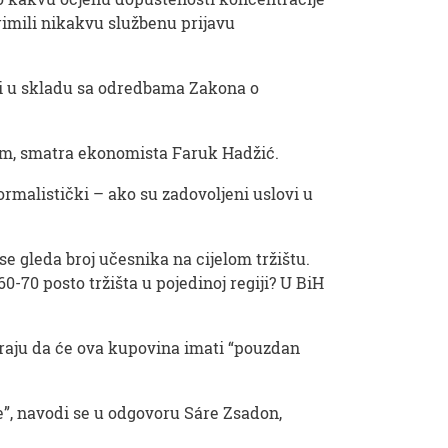
rimili nikakvu službenu prijavu
ati u skladu sa odredbama Zakona o
lem, smatra ekonomista Faruk Hadžić.
ormalistički – ako su zadovoljeni uslovi u
e gleda broj učesnika na cijelom tržištu.
0-70 posto tržišta u pojedinoj regiji? U BiH
araju da će ova kupovina imati “pouzdan
pe”, navodi se u odgovoru Sáre Zsadon,