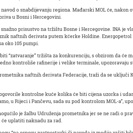
 navod o snabdijevanju regiona. Mađarski MOL će, nakon ove
riva u Bosni i Hercegovini.
snažno prisustvo na tržištu Bosne i Hercegovine. INA je vl
oznik naftnih derivata putem kćerke Holdine. Energopetrol
sa oko 105 pumpi.
ti “zatvaranje” tržišta za konkurenciju, s obzirom da će ma
no kontroliše rafinerije i velike terminale, upozoravaju s
ometnika naftnih derivata Federacije, traži da se uključi 
ogovorile kontrolne kuće kolika će biti cijena uzorka i udar
ramo, u Rijeci i Pančevu, sada su pod kontrolom MOL-a”, up
ogućilo je žalbu Udruženja prometnika jer se ne radi o pr
 će uplatiti naknadu za rad.
gu “na osnovu pretpostavki ili navoda iz medija vršiti bi