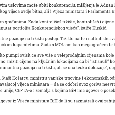
kvim uslovima može ubiti konkurenciju, mišljenja je Adnan
g vijeća ovdje bitna, ali i Vijeća ministara i Parlamenta Bi
an građanima. Kada kontrolišeš tržište, kontrolišeš i cijene.
unutar portfolija Konkurencijskog vijeća”, ističe Huskić.
 pozicije na tržištu postoji. Tržište nafte i naftnih derivat
tičkim kapacitetima. Sada s MOL-om kao megaigračem te ba
liko pumpi ovisit će sve više o veleprodajnim cijenama koje
no sniziti cijene na ključnim lokacijama da bi “istisnuli” k
minantna pozicija na tržištu, ali se ona teško dokazuje”, ob
i Staši Košarcu, ministru vanjske trgovine i ekonomskih o
edavajućoj Vijeća ministara – da se odobri uvoz goriva neev
e unije, CEFTA-e i zemalja s kojima BiH ima ugovor o poseb
dgovor iz Vijeća ministara BiH da li su razmatrali ovaj zah