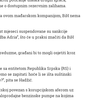
ume o dostupnim rezervnim zalihama.
ica sa ovom mađarskom kompanijom, BiH nema
st mjeseci suspendovane su sankcije
a Adria”, što će u praksi značiti da BiH
reduzme, građani bi to mogli osjetiti kroz
e sa entitetom Republika Srpska (RS) i
o se zapitati: hoće li se išta suštinski
”, pita se Hadžić.
tskoj povezan s korupcijskom aferom uz
maloprodajne benzinske pumpe na kojima