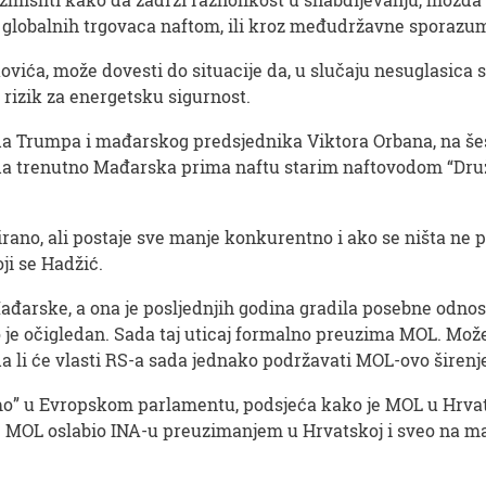
i globalnih trgovaca naftom, ili kroz međudržavne sporaz
ovića, može dovesti do situacije da, u slučaju nesuglas
a rizik za energetsku sigurnost.
 Trumpa i mađarskog predsjednika Viktora Orbana, na še
da trenutno Mađarska prima naftu starim naftovodom “Družb
rano, ali postaje sve manje konkurentno i ako se ništa ne p
ji se Hadžić.
arske, a ona je posljednjih godina gradila posebne odnos
 je očigledan. Sada taj uticaj formalno preuzima MOL. Možem
 li će vlasti RS-a sada jednako podržavati MOL-ovo širenje?
o” u Evropskom parlamentu, podsjeća kako je MOL u Hrva
je MOL oslabio INA-u preuzimanjem u Hrvatskoj i sveo na 