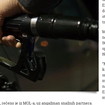
E
d
s
t
M
n
5
s
N
“
k
s
m
n
E
m
no, rečeno je iz MOL-a, uz angažman snažnih partnera.