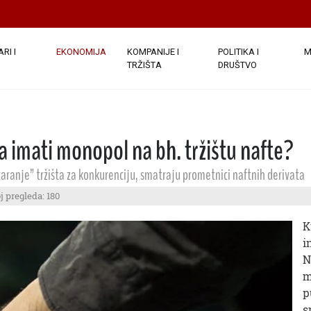
RI I
EKONOMIJA
KOMPANIJE I
POLITIKA I
M
TRŽIŠTA
DRUŠTVO
 imati monopol na bh. tržištu nafte?
aranje” tržišta za konkurenciju, smatraju prometnici naftnih derivata
j pregleda: 180
K
i
N
m
p
s