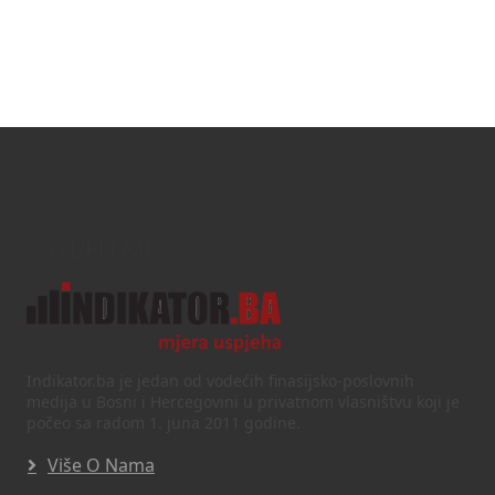
Text/HTML
Indikator.ba je jedan od vodećih finasijsko-poslovnih
medija u Bosni i Hercegovini u privatnom vlasništvu koji je
počeo sa radom 1. juna 2011 godine.
Više O Nama