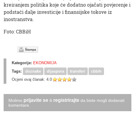
kreiranjem politika koje će dodatno ojačati povjerenje i
podstaći dalje investicije i finansijske tokove iz
inostranstva.
Foto: CBBiH
Štampa
Kategorije:
EKONOMIJA
Tags:
doznake
dijaspora
transferi
cbbih
Ocjeni ovaj članak:
4.0
prijavite se
registrirajte
Molimo
ili
da biste mogli dodavati
komentare.