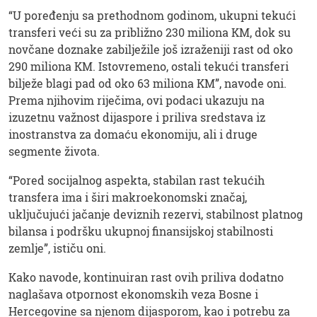
“U poređenju sa prethodnom godinom, ukupni tekući
transferi veći su za približno 230 miliona KM, dok su
novčane doznake zabilježile još izraženiji rast od oko
290 miliona KM. Istovremeno, ostali tekući transferi
bilježe blagi pad od oko 63 miliona KM”, navode oni.
Prema njihovim riječima, ovi podaci ukazuju na
izuzetnu važnost dijaspore i priliva sredstava iz
inostranstva za domaću ekonomiju, ali i druge
segmente života.
“Pored socijalnog aspekta, stabilan rast tekućih
transfera ima i širi makroekonomski značaj,
uključujući jačanje deviznih rezervi, stabilnost platnog
bilansa i podršku ukupnoj finansijskoj stabilnosti
zemlje”, ističu oni.
Kako navode, kontinuiran rast ovih priliva dodatno
naglašava otpornost ekonomskih veza Bosne i
Hercegovine sa njenom dijasporom, kao i potrebu za