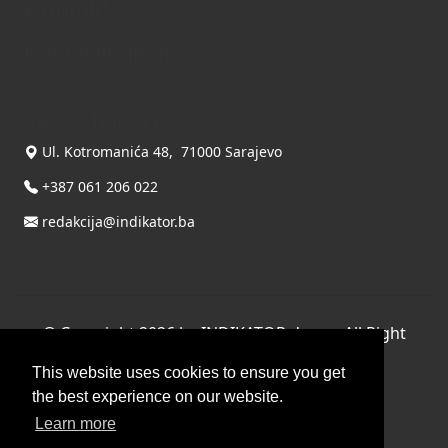
Kontakt
Kontaktirajte nas
INDIKATOR d.o.o.
Ul. Kotromanića 48, 71000 Sarajevo
+387 061 206 022
redakcija@indikator.ba
©
Copyright 2026 by INDIKATOR d.o.o.
, All Right
Reserved.
This website uses cookies to ensure you get
Terms Of Use
|
Privacy Statement
the best experience on our website.
Powered by THYME SYSTEMS doo
Learn more