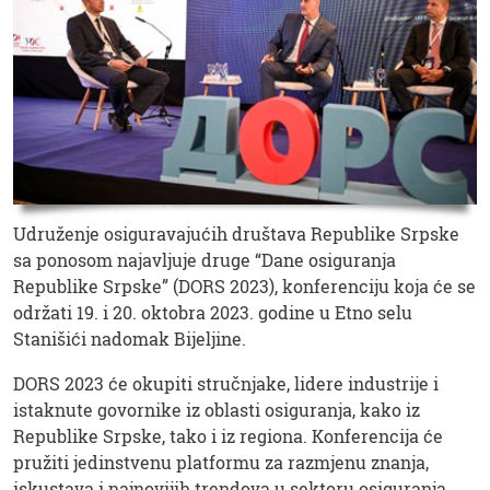
Udruženje osiguravajućih društava Republike Srpske
sa ponosom najavljuje druge “Dane osiguranja
Republike Srpske” (DORS 2023), konferenciju koja će se
održati 19. i 20. oktobra 2023. godine u Etno selu
Stanišići nadomak Bijeljine.
DORS 2023 će okupiti stručnjake, lidere industrije i
istaknute govornike iz oblasti osiguranja, kako iz
Republike Srpske, tako i iz regiona. Konferencija će
pružiti jedinstvenu platformu za razmjenu znanja,
iskustava i najnovijih trendova u sektoru osiguranja.