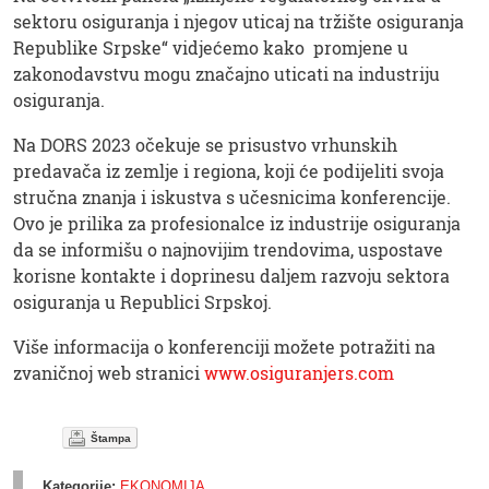
sektoru osiguranja i njegov uticaj na tržište osiguranja
Republike Srpske“ vidjećemo kako promjene u
zakonodavstvu mogu značajno uticati na industriju
osiguranja.
Na DORS 2023 očekuje se prisustvo vrhunskih
predavača iz zemlje i regiona, koji će podijeliti svoja
stručna znanja i iskustva s učesnicima konferencije.
Ovo je prilika za profesionalce iz industrije osiguranja
da se informišu o najnovijim trendovima, uspostave
korisne kontakte i doprinesu daljem razvoju sektora
osiguranja u Republici Srpskoj.
Više informacija o konferenciji možete potražiti na
zvaničnoj web stranici
www.osiguranjers.com
Štampa
Kategorije:
EKONOMIJA