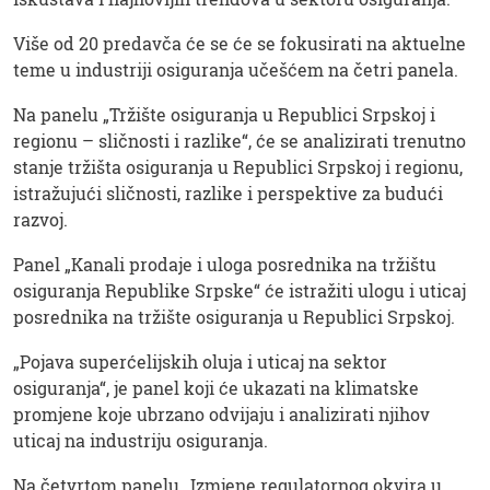
Više od 20 predavča će se će se fokusirati na aktuelne
teme u industriji osiguranja učešćem na četri panela.
Na panelu „Tržište osiguranja u Republici Srpskoj i
regionu – sličnosti i razlike“, će se analizirati trenutno
stanje tržišta osiguranja u Republici Srpskoj i regionu,
istražujući sličnosti, razlike i perspektive za budući
razvoj.
Panel „Kanali prodaje i uloga posrednika na tržištu
osiguranja Republike Srpske“ će istražiti ulogu i uticaj
posrednika na tržište osiguranja u Republici Srpskoj.
„Pojava superćelijskih oluja i uticaj na sektor
osiguranja“, je panel koji će ukazati na klimatske
promjene koje ubrzano odvijaju i analizirati njihov
uticaj na industriju osiguranja.
Na četvrtom panelu „Izmjene regulatornog okvira u