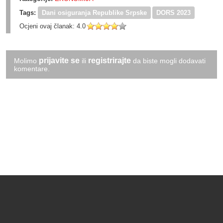
Tags:
Dani osiguranja Republike Srpske
DORS 2023
Ocjeni ovaj članak:
4.0
prijavite se
registrirajte
Molimo
ili
da biste mogli dodavati
komentare.