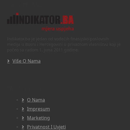
Text/HTML
Indikator.ba je jedan od vodećih finasijsko-poslovnih
medija u Bosni i Hercegovini u privatnom vlasništvu koji je
počeo sa radom 1. juna 2011 godine.
Više O Nama
Navigacija
O Nama
Impresum
Marketing
Privatnost I Uvjeti