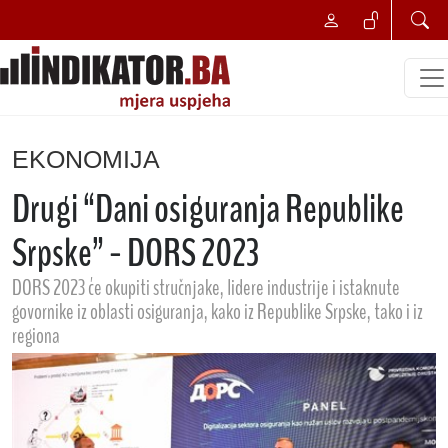
EKONOMIJA
Drugi “Dani osiguranja Republike
Srpske” - DORS 2023
DORS 2023 će okupiti stručnjake, lidere industrije i istaknute
govornike iz oblasti osiguranja, kako iz Republike Srpske, tako i iz
regiona