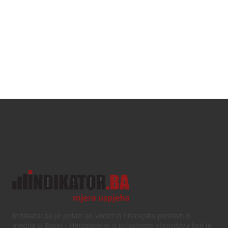
Text/HTML
Indikator.ba je jedan od vodećih finasijsko-poslovnih
medija u Bosni i Hercegovini u privatnom vlasništvu koji je