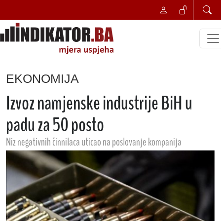
EKONOMIJA
Izvoz namjenske industrije BiH u
padu za 50 posto
Niz negativnih činnilaca uticao na poslovanje kompanija