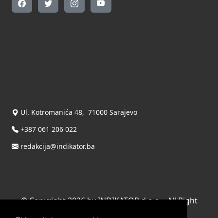
Kontakt
Kontaktirajte nas
INDIKATOR d.o.o.
Ul. Kotromanića 48, 71000 Sarajevo
+387 061 206 022
redakcija@indikator.ba
©
Copyright 2026 by INDIKATOR d.o.o.
, All Right
Reserved.