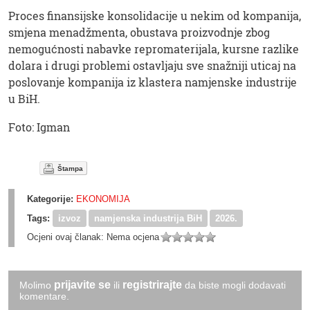
Proces finansijske konsolidacije u nekim od kompanija,
smjena menadžmenta, obustava proizvodnje zbog
nemogućnosti nabavke repromaterijala, kursne razlike
dolara i drugi problemi ostavljaju sve snažniji uticaj na
poslovanje kompanija iz klastera namjenske industrije
u BiH.
Foto: Igman
Štampa
Kategorije:
EKONOMIJA
Tags:
izvoz
namjenska industrija BiH
2026.
Ocjeni ovaj članak:
Nema ocjena
prijavite se
registrirajte
Molimo
ili
da biste mogli dodavati
komentare.