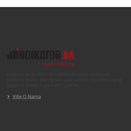
Text/HTML
Indikator.ba je jedan od vodećih finasijsko-poslovnih
medija u Bosni i Hercegovini u privatnom vlasništvu koji je
počeo sa radom 1. juna 2011 godine.
Više O Nama
Navigacija