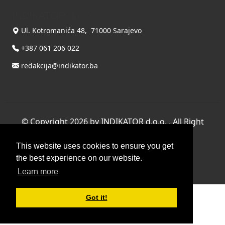
INDIKATOR d.o.o.
Ul. Kotromanića 48, 71000 Sarajevo
+387 061 206 022
redakcija@indikator.ba
©
Copyright 2026 by INDIKATOR d.o.o.
, All Right
Reserved.
This website uses cookies to ensure you get
Terms Of Use
|
Privacy Statement
the best experience on our website.
Powered by THYME SYSTEMS doo
Learn more
Got it!