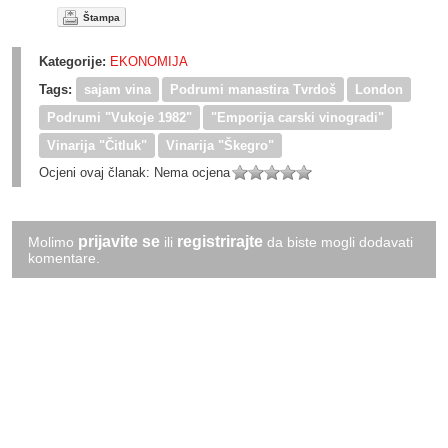
Štampa
Kategorije:
EKONOMIJA
Tags:
sajam vina
Podrumi manastira Tvrdoš
London
Podrumi "Vukoje 1982"
"Emporija carski vinogradi"
Vinarija "Čitluk"
Vinarija "Škegro"
Ocjeni ovaj članak:
Nema ocjena
prijavite se
registrirajte
Molimo
ili
da biste mogli dodavati
komentare.