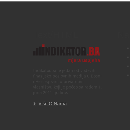
Text/HTML
Na
Indikator.ba je jedan od vodećih
finasijsko-poslovnih medija u Bosni
i Hercegovini u privatnom
vlasništvu koji je počeo sa radom 1.
juna 2011 godine.
Više O Nama