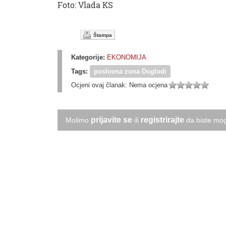
Foto: Vlada KS
Štampa
Kategorije:
EKONOMIJA
Tags:
poslovna zona Doglodi
Ocjeni ovaj članak:
Nema ocjena
prijavite se
registrirajte
Molimo
ili
da biste mog