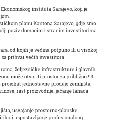
 Ekonomskog instituta Sarajevo, koji je
ijom.
ističkom planu Kantona Sarajevo, gdje smo
bolji poziv domaćim i stranim investitorima
a, od kojih je većina potpuno ili u visokoj
za prihvat većih investitora.
droma, željezničke infrastrukture i glavnih
 zone može otvoriti prostor za približno 93
 projekat jednostavne prodaje zemljišta,
inose, rast proizvodnje, jačanje lanaca
ljišta, usvajanje prostorno-planske
tiku i uspostavljanje profesionalnog