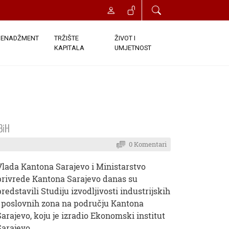
ENADŽMENT
TRŽIŠTE
ŽIVOT I
KAPITALA
UMJETNOST
BiH
0 Komentari
Vlada Kantona Sarajevo i Ministarstvo
privrede Kantona Sarajevo danas su
predstavili Studiju izvodljivosti industrijskih
i poslovnih zona na području Kantona
Sarajevo, koju je izradio Ekonomski institut
Sarajevo.