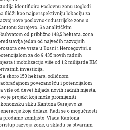
Studija identificira Poslovnu zonu Doglodi
na Ilidži kao najperspektivniju lokaciju za
razvoj nove poslovno-industrijske zone u
Kantonu Sarajevo. Sa analitičkim
obuhvatom od približno 148,5 hektara, zona
predstavlja jedan od najvećih razvojnih
prostora ove vrste u Bosni i Hercegovini, s
potencijalom za do 9.435 novih radnih
mjesta i mobilizaciju više od 1,2 milijarde KM
privatnih investicija.
“Sa skoro 150 hektara, odličnom
saobraćajnom povezanošću i potencijalom
za više od devet hiljada novih radnih mjesta,
ovo je projekt koji može promijeniti
ekonomsku sliku Kantona Sarajevo za
generacije koje dolaze. Radi se o mogućnosti
 da prodamo zemljište. Vlada Kantona
 pristup razvoju zone, u skladu sa stvarnim