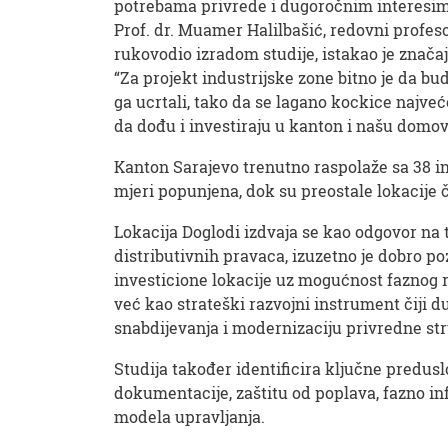
potrebama privrede i dugoročnim interesim
Prof. dr. Muamer Halilbašić, redovni profes
rukovodio izradom studije, istakao je znač
“Za projekt industrijske zone bitno je da 
ga ucrtali, tako da se lagano kockice najveć
da dođu i investiraju u kanton i našu domov
Kanton Sarajevo trenutno raspolaže sa 38 in
mjeri popunjena, dok su preostale lokacije 
Lokacija Doglodi izdvaja se kao odgovor na t
distributivnih pravaca, izuzetno je dobro poz
investicione lokacije uz mogućnost faznog r
već kao strateški razvojni instrument čiji d
snabdijevanja i modernizaciju privredne st
Studija također identificira ključne predusl
dokumentacije, zaštitu od poplava, fazno i
modela upravljanja.