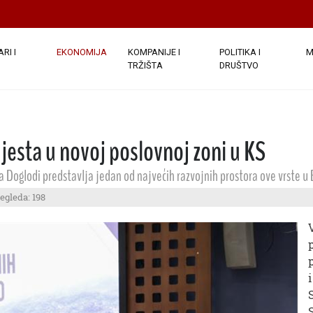
RI I
EKONOMIJA
KOMPANIJE I
POLITIKA I
M
TRŽIŠTA
DRUŠTVO
jesta u novoj poslovnoj zoni u KS
 Doglodi predstavlja jedan od najvećih razvojnih prostora ove vrste u 
regleda: 198