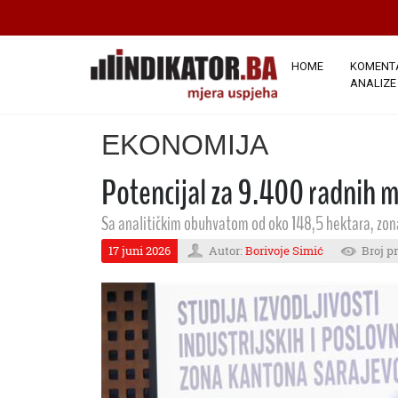
HOME
KOMENTA
ANALIZE
EKONOMIJA
Potencijal za 9.400 radnih m
Sa analitičkim obuhvatom od oko 148,5 hektara, zona
17 juni 2026
Autor:
Borivoje Simić
Broj p