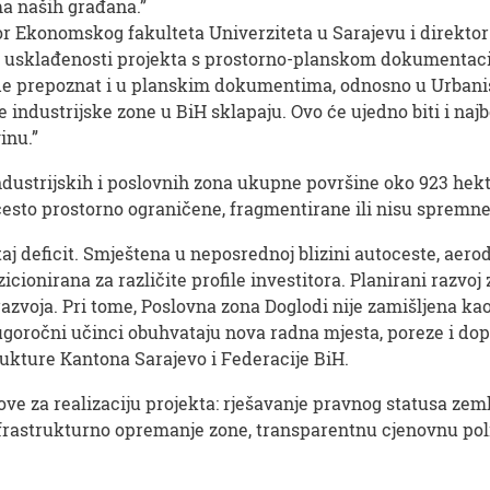
a naših građana.”
or Ekonomskog fakulteta Univerziteta u Sarajevu i direktor
aj usklađenosti projekta s prostorno-planskom dokumentac
bude prepoznat i u planskim dokumentima, odnosno u Urban
e industrijske zone u BiH sklapaju. Ovo će ujedno biti i naj
inu.”
dustrijskih i poslovnih zona ukupne površine oko 923 hektar
često prostorno ograničene, fragmentirane ili nisu spremne 
aj deficit. Smještena u neposrednoj blizini autoceste, aero
icionirana za različite profile investitora. Planirani razvoj
azvoja. Pri tome, Poslovna zona Doglodi nije zamišljena kao
ugoročni učinci obuhvataju nova radna mjesta, poreze i dopr
rukture Kantona Sarajevo i Federacije BiH.
ove za realizaciju projekta: rješavanje pravnog statusa zem
nfrastrukturno opremanje zone, transparentnu cjenovnu poli