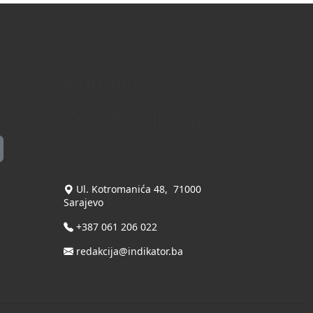
Kontakt
Kontaktirajte nas
INDIKATOR d.o.o.
Ul. Kotromanića 48, 71000
Sarajevo
+387 061 206 022
redakcija@indikator.ba