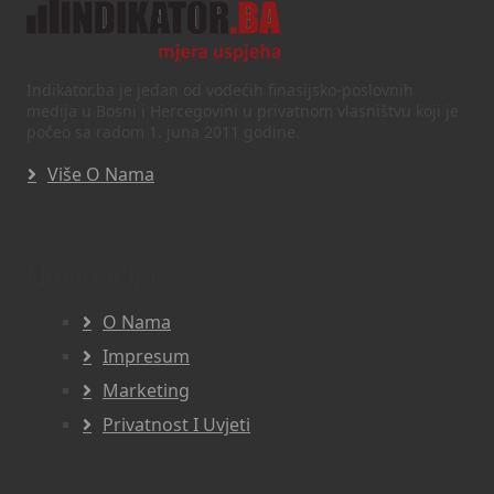
Indikator.ba je jedan od vodećih finasijsko-poslovnih
medija u Bosni i Hercegovini u privatnom vlasništvu koji je
počeo sa radom 1. juna 2011 godine.
Više O Nama
Navigacija
O Nama
Impresum
Marketing
Privatnost I Uvjeti