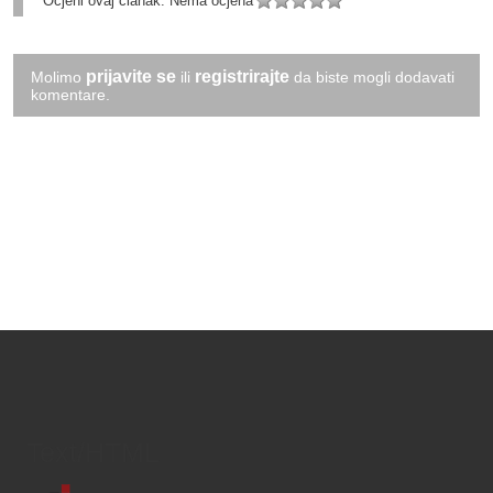
Ocjeni ovaj članak:
Nema ocjena
prijavite se
registrirajte
Molimo
ili
da biste mogli dodavati
komentare.
Text/HTML