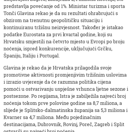
predstavlja povećanje od 1%. Ministar turizma i sporta
Tonči Glavina rekao je da su rezultati ohrabrujući s
obzirom na trenutnu geopolitičku situaciju i
kontinuiranu tržišnu neizvjesnost. Također je istakao
podatke Eurostata za prvi kvartal godine, koji su
Hrvatsku smjestili na četvrto mjesto u Evropi po broju
noćenja, ispred konkurencije, uključujući Grčku,
Španiju, Italiju i Portugal.
Glavina je rekao da je Hrvatska prilagodila svoje
promotivne aktivnosti promjenjivim tržišnim uslovima
i izrazio uvjerenje da će razumna politika cijena
pomoći u ostvarivanju uspješne vrhunca ljetne sezone i
postsezone. Po regijama, Istra je zabilježila najveći broj
noćenja tokom prve polovine godine sa 8,7 miliona, a
slijede je Splitsko-dalmatinska županija sa 5,3 miliona i
Kvarner sa 4,7 miliona. Među pojedinačnim
destinacijama, Dubrovnik, Rovinj, Poreč, Zagreb i Split
ostvarili su najveći broj noćenja.