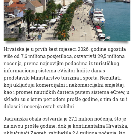
Hrvatska je u prvih šest mjeseci 2026. godine ugostila
više od 7,6 miliona posjetilaca, ostvarivši 29,5 miliona
noćenja, prema najnovijim podacima iz turističkog
informacionog sistema eVisitor koji je danas
predstavilo Ministarstvo turizma i sporta. Rezultati,
koji uključuju komercijalni i nekomercijalni smještaj,
kao i promet nautičkih čartera putem sistema eCrew, u
skladu su s istim periodom prošle godine, s tim da su i
dolasci i noćenja ostali stabilni.
Jadranska obala ostvarila je 27,1 milion noćenja, što je
na nivou prošle godine, dok je kontinentalna Hrvatska,
uključujući Zagreb, zabilježila 2,4 miliona noćenja, što