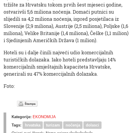
tržište za Hrvatsku tokom prvih šest mjeseci godine,
ostvarivši 5,6 miliona noćenja. Domaći putnici su
slijedili sa 4,2 miliona noćenja, ispred posjetilaca iz
Slovenije (2,9 miliona), Austrije (2,5 miliona), Poljske (1,6
miliona), Velike Britanije (1,4 miliona), Češke (1,1 milion)
i Sjedinjenih Američkih Država (1 milion).
Hoteli su i dalje činili najveći udio komercijalnih
turističkih dolazaka. Iako hoteli predstavljaju 14%
komercijalnih smještajnih kapaciteta Hrvatske,
generirali su 47% komercijalnih dolazaka.
Foto:
Štampa
Kategorije:
EKONOMIJA
Tags:
hrvatska
turizam
noćenja
dolasci