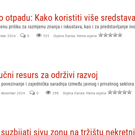
o otpadu: Kako koristiti više sredstav
enu priliku za razmjenu znanja i iskustava, kao i za predstavljanje i
embar 2024.
0
355
Ocjena članka: Nema ocjena
učni resurs za održivi razvoj
povezivanje i zajednička saradnja između javnog i privatnog sektora
9. decembar 2024.
0
298
Ocjena članka: Nema ocjena
 suzbijati sivu zonu na tržištu nekretn