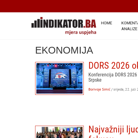
HOME
KOMENTA
ANALIZE
EKONOMIJA
DORS 2026 oku
Konferencija DORS 2026 b
Srpske
Borivoje Simić
/ srijeda, 22. juli
Najvažniji lju