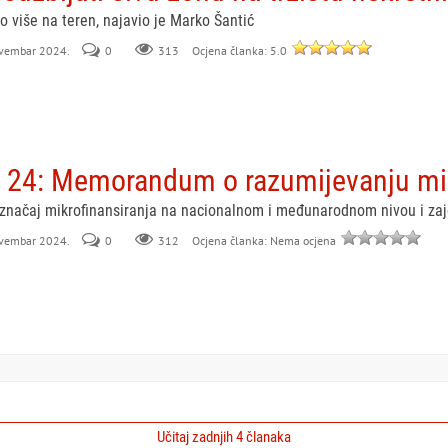
o više na teren, najavio je Marko Šantić
novembar 2024.
0
313
Ocjena članka: 5.0
 24: Memorandum o razumijevanju mik
načaj mikrofinansiranja na nacionalnom i međunarodnom nivou i zaje
novembar 2024.
0
312
Ocjena članka: Nema ocjena
Učitaj zadnjih 4 članaka