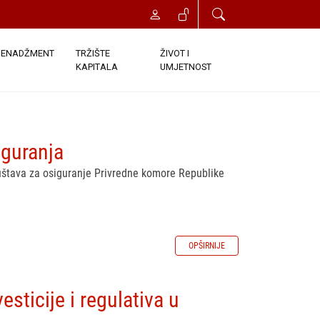
ENADŽMENT
TRŽIŠTE
ŽIVOT I
KAPITALA
UMJETNOST
iguranja
ruštava za osiguranje Privredne komore Republike
OPŠIRNIJE
vesticije i regulativa u