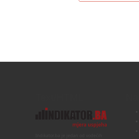
Text/HTML
Na
Indikator.ba je jedan od vodećih