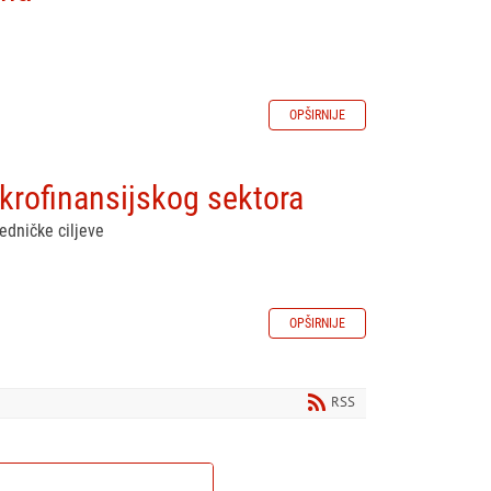
OPŠIRNIJE
rofinansijskog sektora
dničke ciljeve
OPŠIRNIJE
RSS