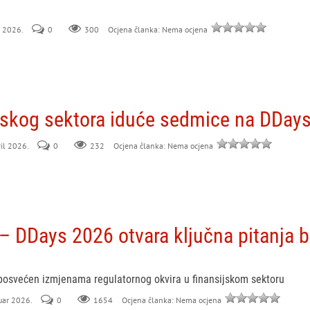
l 2026.
0
300
Ocjena članka: Nema ocjena
ijskog sektora iduće sedmice na DDays
ril 2026.
0
232
Ocjena članka: Nema ocjena
 – DDays 2026 otvara ključna pitanja 
 posvećen izmjenama regulatornog okvira u finansijskom sektoru
ruar 2026.
0
Ocjena članka: Nema ocjena
1654