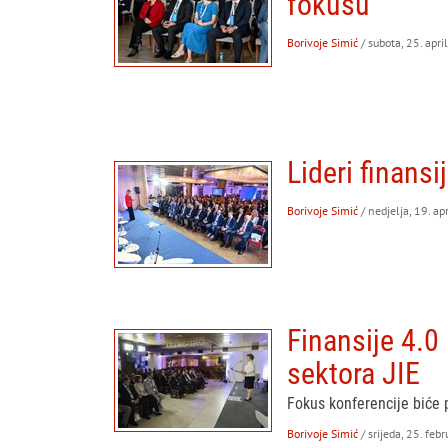
fokusu
Borivoje Simić
/ subota, 25. apri
Lideri finans
Borivoje Simić
/ nedjelja, 19. ap
Finansije 4.0
sektora JIE
Fokus konferencije biće
Borivoje Simić
/ srijeda, 25. feb