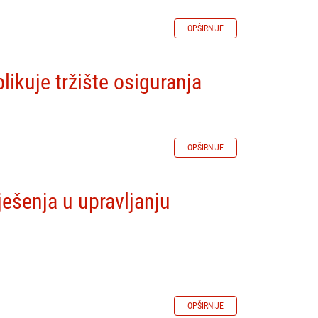
OPŠIRNIJE
ikuje tržište osiguranja
OPŠIRNIJE
rješenja u upravljanju
OPŠIRNIJE