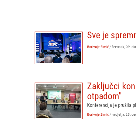
Sve je spremn
Borivoje Simić
/ četvrtak, 09. o
Zaključci konf
otpadom"
Konferencija je pružila 
Borivoje Simić
/ nedjelja, 15. 