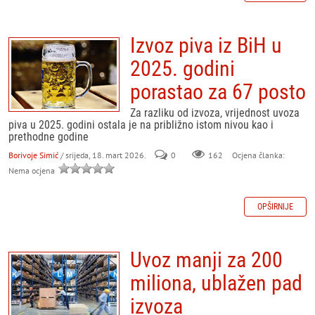
Izvoz piva iz BiH u
2025. godini
porastao za 67 posto
Za razliku od izvoza, vrijednost uvoza
piva u 2025. godini ostala je na približno istom nivou kao i
prethodne godine
Borivoje Simić
/ srijeda, 18. mart 2026.
0
162
Ocjena članka:
Nema ocjena
OPŠIRNIJE
Uvoz manji za 200
miliona, ublažen pad
izvoza