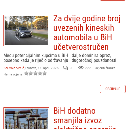
Za dvije godine broj
uvezenih kineskih
automobila u BiH
učetverostručen
Među potencijalnim kupcima u BiH i dalje dominira oprez,
posebno kada je riječ o održavanju i dugoročnoj pouzdanosti
Borivoje Simić
/ subota, 11. april 2026.
0
222
Ocjena članka:
Nema ocjena
OPŠIRNIJE
BiH dodatno
smanjila izvoz