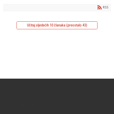
RSS
Učitaj sljedećih 10 članaka (preostalo 43)
Text/HTML