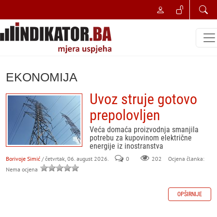
EKONOMIJA
Uvoz struje gotovo
prepolovljen
Veća domaća proizvodnja smanjila
potrebu za kupovinom električne
energije iz inostranstva
Borivoje Simić
/ četvrtak, 06. august 2026.
0
202
Ocjena članka:
Nema ocjena
OPŠIRNIJE