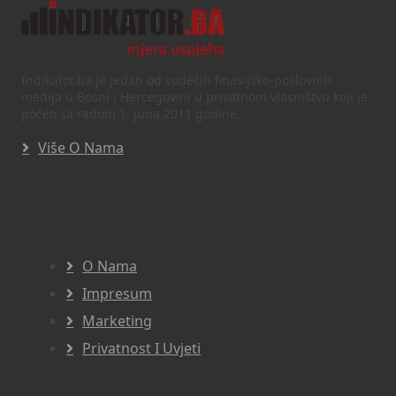
Indikator.ba je jedan od vodećih finasijsko-poslovnih
medija u Bosni i Hercegovini u privatnom vlasništvu koji je
počeo sa radom 1. juna 2011 godine.
Više O Nama
Navigacija
O Nama
Impresum
Marketing
Privatnost I Uvjeti