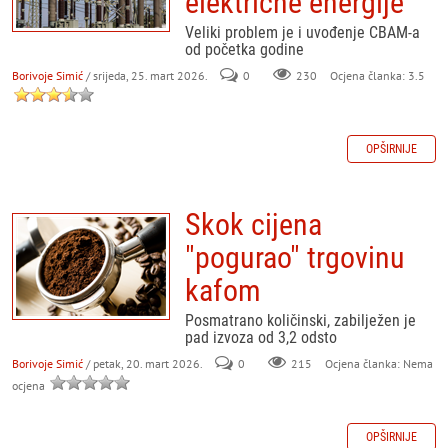
električne energije
Veliki problem je i uvođenje CBAM-a
od početka godine
Borivoje Simić
/ srijeda, 25. mart 2026.
0
230
Ocjena članka: 3.5
OPŠIRNIJE
Skok cijena
"pogurao" trgovinu
kafom
Posmatrano količinski, zabilježen je
pad izvoza od 3,2 odsto
Borivoje Simić
/ petak, 20. mart 2026.
0
215
Ocjena članka: Nema
ocjena
OPŠIRNIJE