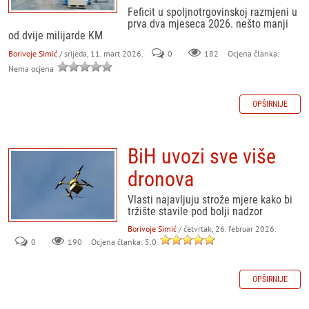
Feficit u spoljnotrgovinskoj razmjeni u
prva dva mjeseca 2026. nešto manji
od dvije milijarde KM
Borivoje Simić
/ srijeda, 11. mart 2026.
0
182
Ocjena članka:
Nema ocjena
OPŠIRNIJE
BiH uvozi sve više
dronova
Vlasti najavljuju strože mjere kako bi
tržište stavile pod bolji nadzor
Borivoje Simić
/ četvrtak, 26. februar 2026.
0
190
Ocjena članka: 5.0
OPŠIRNIJE