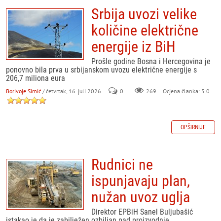
Srbija uvozi velike
količine električne
energije iz BiH
Prošle godine Bosna i Hercegovina je
ponovno bila prva u srbijanskom uvozu električne energije s
206,7 miliona eura
Borivoje Simić
/ četvrtak, 16. juli 2026.
0
269
Ocjena članka: 5.0
OPŠIRNIJE
Rudnici ne
ispunjavaju plan,
nužan uvoz uglja
Direktor EPBiH Sanel Buljubašić
istakao je da je zabilježen ozbiljan pad proizvodnje