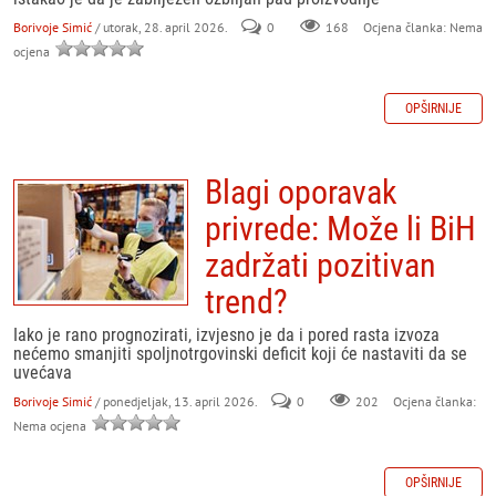
Borivoje Simić
/ utorak, 28. april 2026.
0
168
Ocjena članka: Nema
ocjena
OPŠIRNIJE
Blagi oporavak
privrede: Može li BiH
zadržati pozitivan
trend?
Iako je rano prognozirati, izvjesno je da i pored rasta izvoza
nećemo smanjiti spoljnotrgovinski deficit koji će nastaviti da se
uvećava
Borivoje Simić
/ ponedjeljak, 13. april 2026.
0
202
Ocjena članka:
Nema ocjena
OPŠIRNIJE