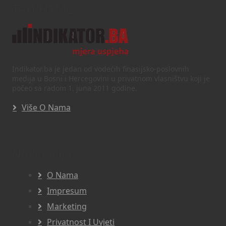
Text/HTML
Indikator.ba je jedan od vodećih finasijsko-poslovnih
medija u Bosni i Hercegovini u privatnom vlasništvu koji je
počeo sa radom 1. juna 2011 godine.
Više O Nama
Navigacija
O Nama
Impresum
Marketing
Privatnost I Uvjeti