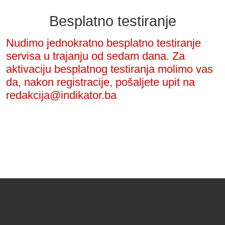
Besplatno testiranje
Nudimo jednokratno besplatno testiranje
servisa u trajanju od sedam dana. Za
aktivaciju besplatnog testiranja molimo vas
da, nakon registracije, pošaljete upit na
redakcija@indikator.ba