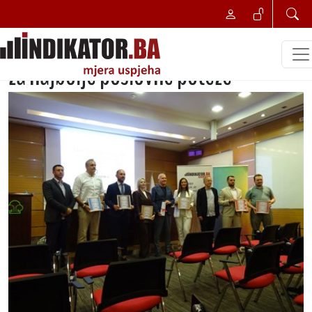
NAJBOLJI POSLOVNI POTEZ
Portal Indikator.ba uručio priznanja
za najbolje poslovne poteze