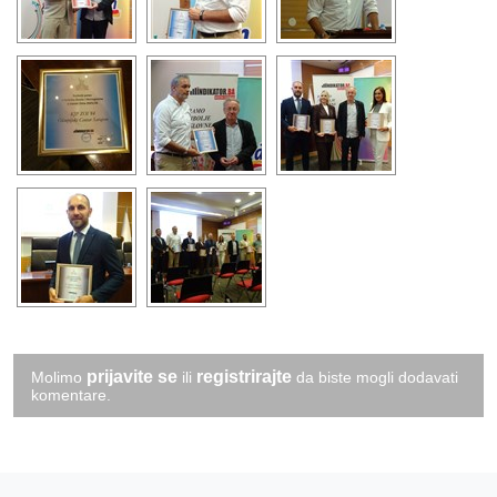
prijavite se
registrirajte
Molimo
ili
da biste mogli dodavati
komentare.