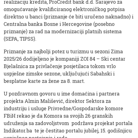
realizaciju kredita, ProCredit bank d.d. Sarajevo za
omogućavanje kvalificiranog elektroničkog potpisa
direktno u banci (priznanje će biti uručeno naknadno) i
Centralna banka Bosne i Hercegovine (posebno
priznanje) za rad na modernizaciji platnih sistema
(SEPA, TIPSS).
Priznanje za najbolji potez u turizmu u sezoni Zima
2025/26 dodijeljeno je kompaniji ZOI 84 – Ski centar
Bjelašnica za privlačenje posjetilaca tokom vrlo
uspješne zimske sezone, uključujući Sabahski i
besplatne karte za žene za 8. mart.
U pozdravnom govoru u ime domaćina i partnera
projekta Almin Mališević, direktor Sektora za
industriju i usluge Privredne/Gospodarske komore
FBiH rekao je da Komora sa svojih 26 granskih
udruženja sa zadovoljstvom podržava projekat portala
Indikator.ba te je čestitao portalu jubilej, 15. godišnjicu
uspješnog postojanja i rada.