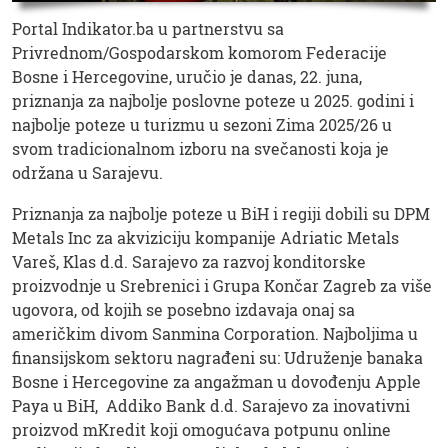
Portal Indikator.ba u partnerstvu sa
Privrednom/Gospodarskom komorom Federacije
Bosne i Hercegovine, uručio je danas, 22. juna,
priznanja za najbolje poslovne poteze u 2025. godini i
najbolje poteze u turizmu u sezoni Zima 2025/26 u
svom tradicionalnom izboru na svečanosti koja je
održana u Sarajevu.
Priznanja za najbolje poteze u BiH i regiji dobili su DPM
Metals Inc za akviziciju kompanije Adriatic Metals
Vareš, Klas d.d. Sarajevo za razvoj konditorske
proizvodnje u Srebrenici i Grupa Končar Zagreb za više
ugovora, od kojih se posebno izdavaja onaj sa
američkim divom Sanmina Corporation. Najboljima u
finansijskom sektoru nagrađeni su: Udruženje banaka
Bosne i Hercegovine za angažman u dovođenju Apple
Paya u BiH, Addiko Bank d.d. Sarajevo za inovativni
proizvod mKredit koji omogućava potpunu online