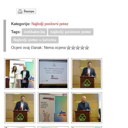
Štampa
Kategorije:
Najbolji poslovni potez
Tags:
indikator.ba
najbolji poslovni potez
Najbolji potez u turizmu
Ocjeni ovaj članak:
Nema ocjena