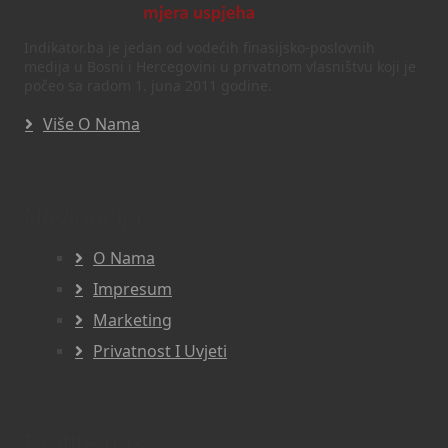
Indikator.ba je jedan od vodećih finasijsko-poslovnih
medija u Bosni i Hercegovini u privatnom vlasništvu koji je
počeo sa radom 1. juna 2011 godine.
Više O Nama
Navigacija
O Nama
Impresum
Marketing
Privatnost I Uvjeti
Pratite nas