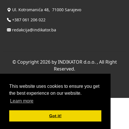
INDIKATOR d.o.o.
Ul. Kotromanića 48, 71000 Sarajevo
+387 061 206 022
redakcija@indikator.ba
©
Copyright 2026 by INDIKATOR d.o.o.
, All Right
Reserved.
Terms Of Use
|
Privacy Statement
This website uses cookies to ensure you get
Powered by THYME SYSTEMS doo
the best experience on our website.
Learn more
Got it!