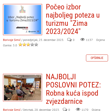
Počeo izbor
najboljeg poteza u
turizmu "Zima
2023/2024"
Borivoje Simić
/ ponedjeljak, 25. decembar 2023.
0
Ocjena
1137
članka: 3.0
OPŠIRNIJE
NAJBOLJI
POSLOVNI POTEZ:
Robna kuća ispod
zvjezdarnice
Borivoje Simić
/ četvrtak, 28. decembar 2023.
0
Ocjena
1170