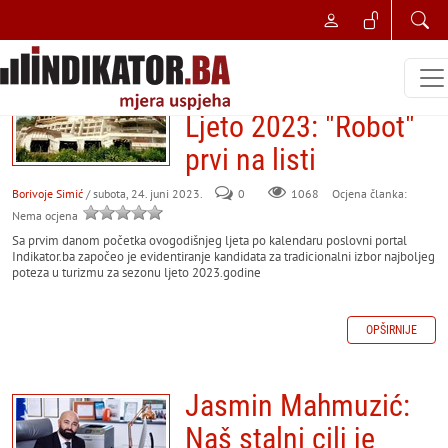
NAJBOLJI POSLOVNI POTEZ
Najbolji potez u
turizmu za sezonu
Ljeto 2023: "Robot"
prvi na listi
Borivoje Simić
/ subota, 24. juni 2023.
0
Ocjena članka:
1068
Nema ocjena
Sa prvim danom početka ovogodišnjeg ljeta po kalendaru poslovni portal
Indikator.ba započeo je evidentiranje kandidata za tradicionalni izbor najboljeg
poteza u turizmu za sezonu ljeto 2023.godine
OPŠIRNIJE
Jasmin Mahmuzić:
Naš stalni cilj je