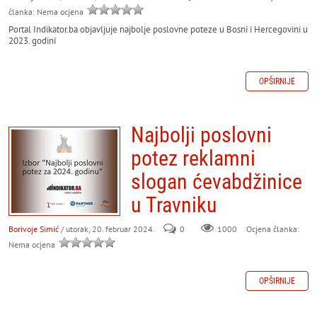
članka: Nema ocjena
Portal Indikator.ba objavljuje najbolje poslovne poteze u Bosni i Hercegovini u
2023. godini
OPŠIRNIJE
Najbolji poslovni
potez reklamni
slogan ćevabdžinice
u Travniku
Borivoje Simić
/ utorak, 20. februar 2024.
0
Ocjena članka:
1000
Nema ocjena
OPŠIRNIJE