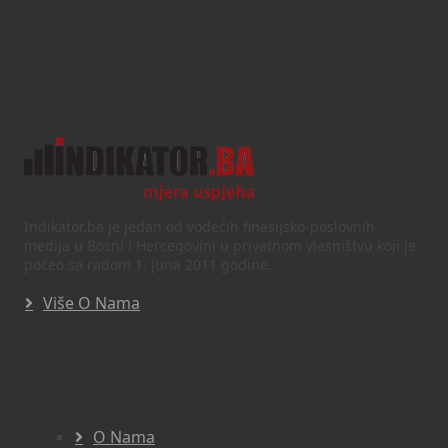
Text/HTML
Indikator.ba je jedan od vodećih finasijsko-poslovnih
medija u Bosni i Hercegovini u privatnom vlasništvu koji je
počeo sa radom 1. juna 2011 godine.
Više O Nama
Navigacija
O Nama