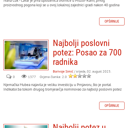
Ivana Ćuk - Ćavar je prva uposlenica tvornice u Prozor-Rami, prvog
proizvodnog pogona koji se u ovoj lokalnoj zajednici gradi nakon 40 godina
OPŠIRNIJE
Najbolji poslovni
potez: Posao za 700
radnika
Borivoje Simić
/ srijeda, 02. august 2023.
0
Ocjena članka: 2.0
1377
Njemačka Mubea najavila je veliku investiciju u Prnjavoru, što je portal
Indikator.ba tokom drugog tromjesečja nominovao za najbolji poslovni potez
OPŠIRNIJE
Najbolji potez u