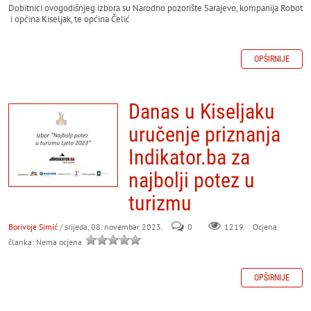
Dobitnici ovogodišnjeg izbora su Narodno pozorište Sarajevo, kompanija Robot
i općina Kiseljak, te općina Čelić
OPŠIRNIJE
Danas u Kiseljaku
uručenje priznanja
Indikator.ba za
najbolji potez u
turizmu
Borivoje Simić
/ srijeda, 08. novembar 2023.
0
Ocjena
1219
članka: Nema ocjena
OPŠIRNIJE