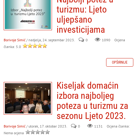
turizmu: Ljeto
uljepšano
investicijama
Borivoje Simić
/ nedjelja, 24. septembar 2023.
0
Ocjena
1090
članka: 5.0
OPŠIRNIJE
Kiseljak domaćin
izbora najboljeg
poteza u turizmu za
sezonu Ljeto 2023.
Borivoje Simić
/ utorak, 17. oktobar 2023.
0
Ocjena članka:
1131
Nema ocjena