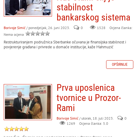
stabilnost
bankarskog sistema
Borivoje Simić
/ ponedjeljak, 26. juni 2023.
0
Ocjena članka:
1528
Nema ocjena
Restrukturiranjem podružnica Sberbanke očuvana je finansijska stabilnost i
povjerenje građana i privrede u domaće institucije, kaže Mahmuzić
OPŠIRNIJE
Prva uposlenica
tvornice u Prozor-
Rami
Borivoje Simić
/ utorak, 18. juli 2023.
0
Ocjena članka: 5.0
1269