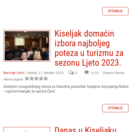
OPŠIRNIJE
Kiseljak domaćin
izbora najboljeg
poteza u turizmu za
sezonu Ljeto 2023.
Borivoje Simić
/ utorak, 17. oktobar 2023.
0
Ocjena članka:
1131
Nema ocjena
Dobitnici ovogodišnjeg izbora su Narodno pozorište Sarajevo, kompanija Robot
i općina Kiseljak, te općina Čelić
OPŠIRNIJE
Danas u Kiseljaku