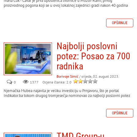
Ivana Ćuk - Ćavar je prva uposlenica tvornice u Prozor-Rami, prvog
proizvodnog pogona koji se u ovoj lokalnoj zajednici gradi nakon 40 godina
OPŠIRNIJE
Najbolji poslovni
potez: Posao za 700
radnika
Borivoje Simić
/ srijeda, 02. august 2023.
0
Ocjena članka: 2.0
1377
Njemačka Mubea najavila je veliku investiciju u Prnjavoru, što je portal
Indikator.ba tokom drugog tromjesečja nominovao za najbolji poslovni potez
OPŠIRNIJE
TMD Group-u