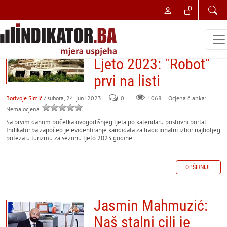
NAJBOLJI POSLOVNI POTEZ
Najbolji potez u
turizmu za sezonu
Ljeto 2023: "Robot"
prvi na listi
Borivoje Simić
/ subota, 24. juni 2023.
0
Ocjena članka:
1068
Nema ocjena
Sa prvim danom početka ovogodišnjeg ljeta po kalendaru poslovni portal
Indikator.ba započeo je evidentiranje kandidata za tradicionalni izbor najboljeg
poteza u turizmu za sezonu ljeto 2023.godine
OPŠIRNIJE
Jasmin Mahmuzić:
Naš stalni cilj je