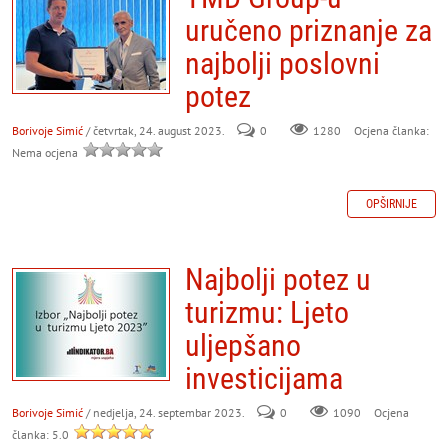
uručeno priznanje za
najbolji poslovni
potez
Borivoje Simić
/ četvrtak, 24. august 2023.
0
Ocjena članka:
1280
Nema ocjena
OPŠIRNIJE
Najbolji potez u
turizmu: Ljeto
uljepšano
investicijama
Borivoje Simić
/ nedjelja, 24. septembar 2023.
0
Ocjena
1090
članka: 5.0