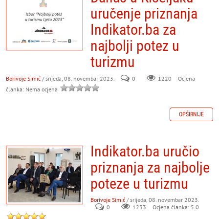
uručenje priznanja
Indikator.ba za
najbolji potez u
turizmu
Borivoje Simić
/ srijeda, 08. novembar 2023.
0
Ocjena
1220
članka: Nema ocjena
OPŠIRNIJE
Indikator.ba uručio
priznanja za najbolje
poteze u turizmu
Borivoje Simić
/ srijeda, 08. novembar 2023.
0
Ocjena članka: 5.0
1233