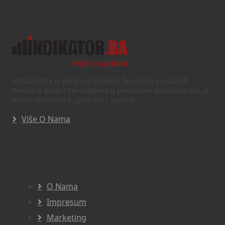
Text/HTML
Indikator.ba je jedan od vodećih finasijsko-poslovnih
medija u Bosni i Hercegovini u privatnom vlasništvu koji je
počeo sa radom 1. juna 2011 godine.
Više O Nama
Navigacija
O Nama
Impresum
Marketing