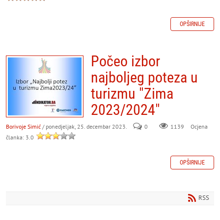
OPŠIRNIJE
Počeo izbor
najboljeg poteza u
turizmu "Zima
2023/2024"
Borivoje Simić
/ ponedjeljak, 25. decembar 2023.
0
Ocjena
1139
članka: 3.0
OPŠIRNIJE
RSS