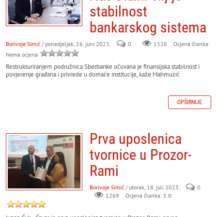
stabilnost
bankarskog sistema
Borivoje Simić
/ ponedjeljak, 26. juni 2023.
0
Ocjena članka:
1528
Nema ocjena
Restrukturiranjem podružnica Sberbanke očuvana je finansijska stabilnost i
povjerenje građana i privrede u domaće institucije, kaže Mahmuzić
OPŠIRNIJE
Prva uposlenica
tvornice u Prozor-
Rami
Borivoje Simić
/ utorak, 18. juli 2023.
0
Ocjena članka: 5.0
1269