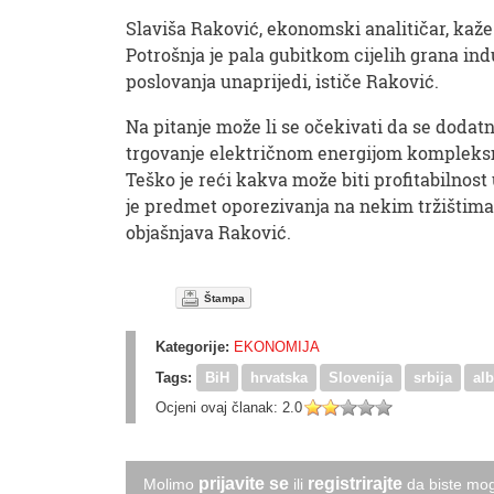
Slaviša Raković, ekonomski analitičar, kaže
Potrošnja je pala gubitkom cijelih grana indu
poslovanja unaprijedi, ističe Raković.
Na pitanje može li se očekivati da se dodat
trgovanje električnom energijom kompleksno i
Teško je reći kakva može biti profitabilnost 
je predmet oporezivanja na nekim tržištima,
objašnjava Raković.
Štampa
Kategorije:
EKONOMIJA
Tags:
BiH
hrvatska
Slovenija
srbija
alb
Ocjeni ovaj članak:
2.0
prijavite se
registrirajte
Molimo
ili
da biste mog