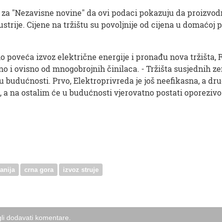
 za "Nezavisne novine" da ovi podaci pokazuju da proizvod
strije. Cijene na tržištu su povoljnije od cijena u domaćoj p
no poveća izvoz električne energije i pronađu nova tržišt
 ovisno od mnogobrojnih činilaca. - Tržišta susjednih zemal
u budućnosti. Prvo, Elektroprivreda je još neefikasna, a dru
 a na ostalim će u budućnosti vjerovatno postati oporezivo
anija
crna gora
izvoz struje
li dodavati komentare.