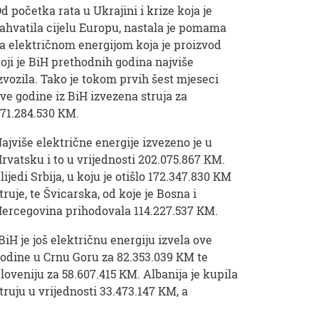
d početka rata u Ukrajini i krize koja je
ahvatila cijelu Europu, nastala je pomama
a električnom energijom koja je proizvod
oji je BiH prethodnih godina najviše
zvozila. Tako je tokom prvih šest mjeseci
ve godine iz BiH izvezena struja za
71.284.530 KM.
ajviše električne energije izvezeno je u
rvatsku i to u vrijednosti 202.075.867 KM.
lijedi Srbija, u koju je otišlo 172.347.830 KM
truje, te Švicarska, od koje je Bosna i
ercegovina prihodovala 114.227.537 KM.
BiH je još električnu energiju izvela ove
odine u Crnu Goru za 82.353.039 KM te
loveniju za 58.607.415 KM. Albanija je kupila
truju u vrijednosti 33.473.147 KM, a