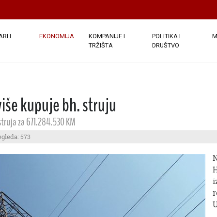
RI I
EKONOMIJA
KOMPANIJE I
POLITIKA I
M
TRŽIŠTA
DRUŠTVO
više kupuje bh. struju
 struja za 671.284.530 KM
egleda: 573
N
H
i
r
U