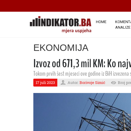
HOME
KOMENTA
ANALIZE
EKONOMIJA
Izvoz od 671,3 mil KM: Ko naj
Tokom prvih šest mjeseci ove godine iz BiH izvezena
17 juli 2023
Autor:
Borivoje Simić
Broj pr