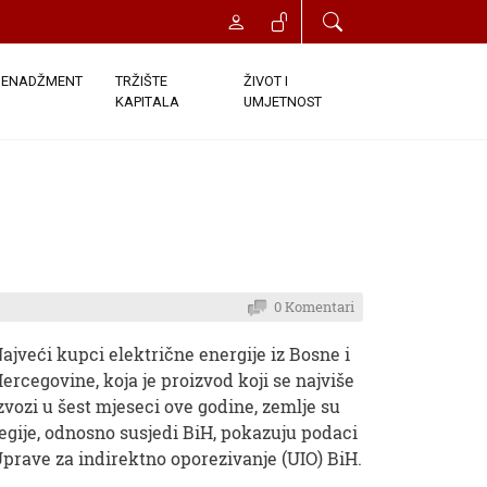
ENADŽMENT
TRŽIŠTE
ŽIVOT I
KAPITALA
UMJETNOST
0 Komentari
ajveći kupci električne energije iz Bosne i
ercegovine, koja je proizvod koji se najviše
zvozi u šest mjeseci ove godine, zemlje su
egije, odnosno susjedi BiH, pokazuju podaci
prave za indirektno oporezivanje (UIO) BiH.