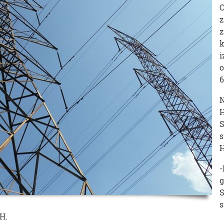
O
z
z
k
i
o
6
N
H
S
s
H
-
g
S
s
H.