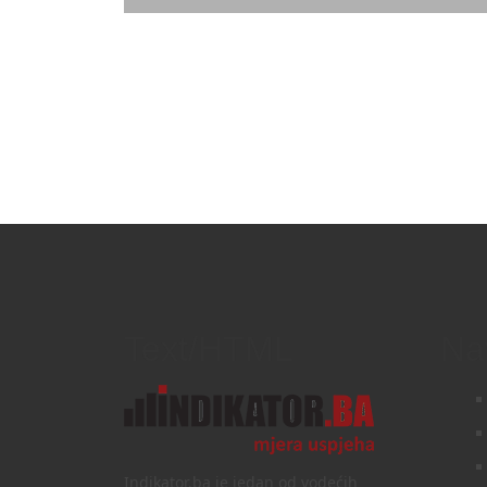
Text/HTML
Na
Indikator.ba je jedan od vodećih