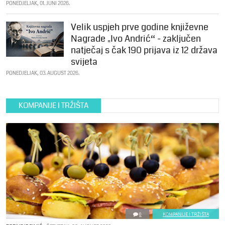
PONEDJELJAK, 01. JUNI 2026.
Velik uspjeh prve godine književne
Nagrade „Ivo Andrić“ - zaključen
natječaj s čak 190 prijava iz 12 država
svijeta
PONEDJELJAK, 03. AUGUST 2026.
KOMPANIJE I TRŽIŠTA
0
KOMPANIJE I TRŽIŠTA