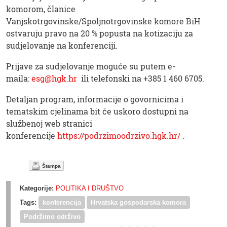
komorom, članice
Vanjskotrgovinske/Spoljnotrgovinske komore BiH
ostvaruju pravo na 20 % popusta na kotizaciju za
sudjelovanje na konferenciji.
Prijave za sudjelovanje moguće su putem e-
maila:
esg@hgk.hr
ili telefonski na +385 1 460 6705.
Detaljan program, informacije o govornicima i
tematskim cjelinama bit će uskoro dostupni na
službenoj web stranici
konferencije
https://podrzimoodrzivo.hgk.hr/
.
Štampa
Kategorije:
POLITIKA I DRUŠTVO
Tags:
konferencija
Hrvatska gospodarska komora
Podržimo održivo