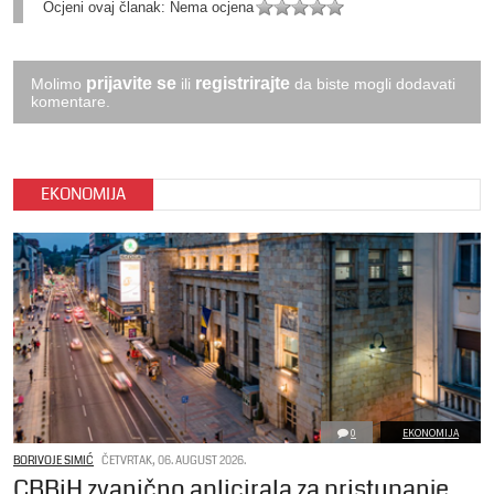
Ocjeni ovaj članak:
Nema ocjena
prijavite se
registrirajte
Molimo
ili
da biste mogli dodavati
komentare.
EKONOMIJA
0
EKONOMIJA
BORIVOJE SIMIĆ
ČETVRTAK, 06. AUGUST 2026.
CBBiH zvanično aplicirala za pristupanje