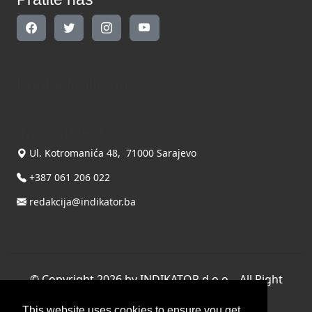
Kontaktirajte nas
INDIKATOR d.o.o.
Ul. Kotromanića 48, 71000 Sarajevo
+387 061 206 022
redakcija@indikator.ba
©
Copyright 2026 by INDIKATOR d.o.o.
, All Right
Reserved.
This website uses cookies to ensure you get