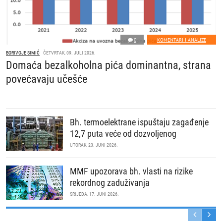
0
KOMENTARI I ANALIZE
BORIVOJE SIMIĆ
ČETVRTAK, 09. JULI 2026.
Domaća bezalkoholna pića dominantna, strana
povećavaju učešće
Bh. termoelektrane ispuštaju zagađenje
12,7 puta veće od dozvoljenog
UTORAK, 23. JUNI 2026.
MMF upozorava bh. vlasti na rizike
rekordnog zaduživanja
SRIJEDA, 17. JUNI 2026.