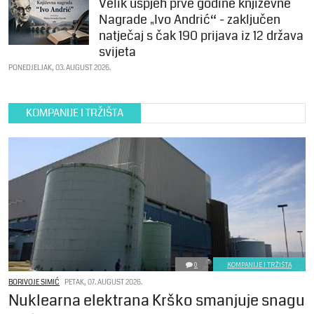
Velik uspjeh prve godine književne
Nagrade „Ivo Andrić“ - zaključen
natječaj s čak 190 prijava iz 12 država
svijeta
PONEDJELJAK, 03. AUGUST 2026.
KOMPANIJE I TRŽIŠTA
0
KOMPANIJE I TRŽIŠTA
BORIVOJE SIMIĆ
PETAK, 07. AUGUST 2026.
Nuklearna elektrana Krško smanjuje snagu