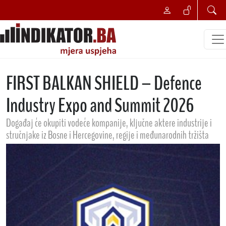
FIRST BALKAN SHIELD – Defence
Industry Expo and Summit 2026
Događaj će okupiti vodeće kompanije, ključne aktere industrije i
stručnjake iz Bosne i Hercegovine, regije i međunarodnih tržišta