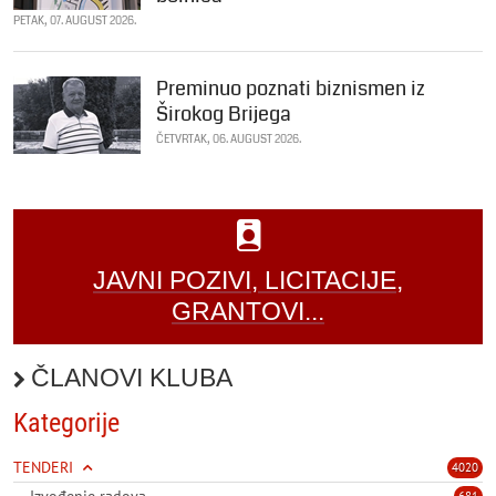
PETAK, 07. AUGUST 2026.
Preminuo poznati biznismen iz
Širokog Brijega
ČETVRTAK, 06. AUGUST 2026.
JAVNI POZIVI, LICITACIJE,
GRANTOVI...
ČLANOVI KLUBA
Kategorije
TENDERI
4020
Izvođenje radova
681