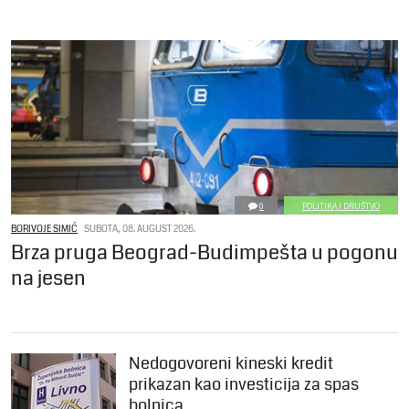
0
POLITIKA I DRUŠTVO
BORIVOJE SIMIĆ
SUBOTA, 08. AUGUST 2026.
Brza pruga Beograd-Budimpešta u pogonu
na jesen
Nedogovoreni kineski kredit
prikazan kao investicija za spas
bolnica