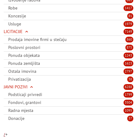
Robe
1417
Koncesije
81
Usluge
1979
LICITACIJE
7149
Prodaja imovine firmi u stečaju
860
Poslovni prostori
875
Ponuda objekata
1243
Ponuda zemljišta
1623
Ostala imovina
2797
Privatizacija
38
JAVNI POZIVI
6288
Podsticaji privredi
1799
Fondovi, grantovi
3504
Radna mjesta
1095
Donacije
37
/
+