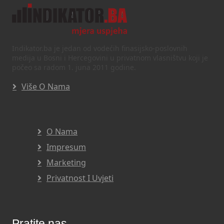
Indikator.ba je jedan od vodećih finasijsko-poslovnih
medija u Bosni i Hercegovini u privatnom vlasništvu koji je
počeo sa radom 1. juna 2011 godine.
Više O Nama
O Nama
Impresum
Marketing
Privatnost I Uvjeti
Pratite nas