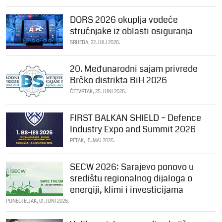
DORS 2026 okuplja vodeće
stručnjake iz oblasti osiguranja
SRIJEDA, 22. JULI 2026.
20. Međunarodni sajam privrede
Brčko distrikta BiH 2026
ČETVRTAK, 25. JUNI 2026.
FIRST BALKAN SHIELD – Defence
Industry Expo and Summit 2026
PETAK, 15. MAJ 2026.
SECW 2026: Sarajevo ponovo u
središtu regionalnog dijaloga o
energiji, klimi i investicijama
PONEDJELJAK, 01. JUNI 2026.