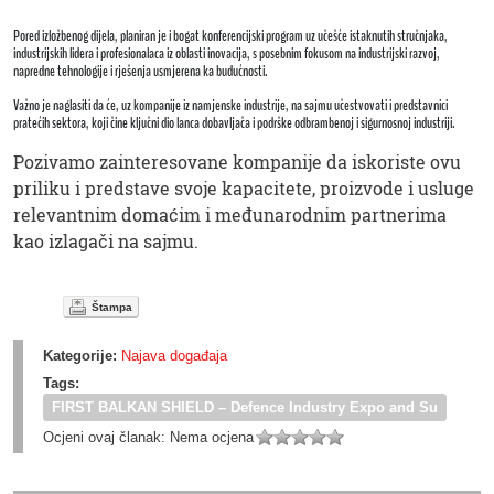
Pored izložbenog dijela, planiran je i bogat konferencijski program uz učešće istaknutih stručnjaka,
industrijskih lidera i profesionalaca iz oblasti inovacija, s posebnim fokusom na industrijski razvoj,
napredne tehnologije i rješenja usmjerena ka budućnosti.
Važno je naglasiti da će, uz kompanije iz namjenske industrije, na sajmu učestvovati i predstavnici
pratećih sektora, koji čine ključni dio lanca dobavljača i podrške odbrambenoj i sigurnosnoj industriji.
Pozivamo zainteresovane kompanije da iskoriste ovu
priliku i predstave svoje kapacitete, proizvode i usluge
relevantnim domaćim i međunarodnim partnerima
kao izlagači na sajmu.
Štampa
Kategorije:
Najava događaja
Tags:
FIRST BALKAN SHIELD – Defence Industry Expo and Su
Ocjeni ovaj članak:
Nema ocjena