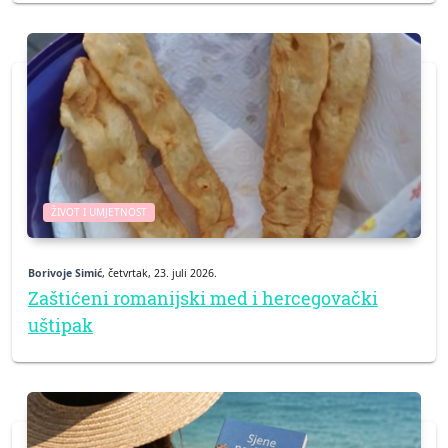
ŽIVOT I UMJETNOST
Borivoje Simić
, četvrtak, 23. juli 2026.
Zaštićeni romanijski med i hercegovački
uštipak