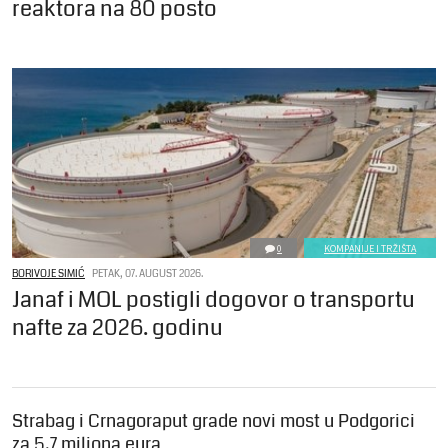
reaktora na 80 posto
0
KOMPANIJE I TRŽIŠTA
BORIVOJE SIMIĆ
PETAK, 07. AUGUST 2026.
Janaf i MOL postigli dogovor o transportu
nafte za 2026. godinu
Strabag i Crnagoraput grade novi most u Podgorici
za 5,7 miliona eura