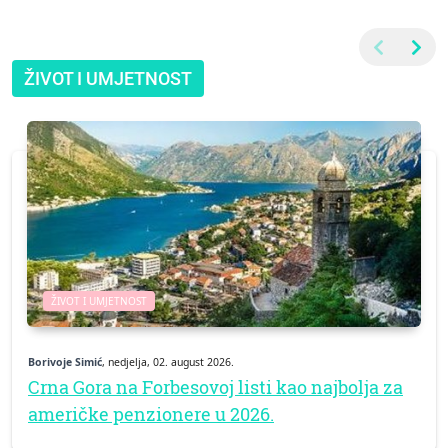
ŽIVOT I UMJETNOST
ŽIVOT I UMJETNOST
Borivoje Simić
, nedjelja, 02. august 2026.
Crna Gora na Forbesovoj listi kao najbolja za
američke penzionere u 2026.