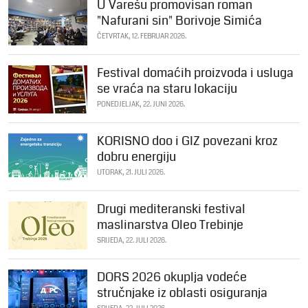
U Varešu promovisan roman
"Nafurani sin" Borivoje Simića
ČETVRTAK, 12. FEBRUAR 2026.
Festival domaćih proizvoda i usluga
se vraća na staru lokaciju
PONEDJELJAK, 22. JUNI 2026.
KORISNO doo i GIZ povezani kroz
dobru energiju
UTORAK, 21. JULI 2026.
Drugi mediteranski festival
maslinarstva Oleo Trebinje
SRIJEDA, 22. JULI 2026.
DORS 2026 okuplja vodeće
stručnjake iz oblasti osiguranja