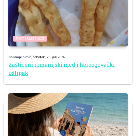
ŽIVOT I UMJETNOST
Borivoje Simić
, četvrtak, 23. juli 2026.
Zaštićeni romanijski med i hercegovački
uštipak