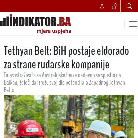
Tethyan Belt: BiH postaje eldorado
za strane rudarske kompanije
Talas istraživača sa Australijske berze nedavno se spustio na
Balkan, želeći da izrežu svoj dio potencijala Zapadnog Tethyan
Belta