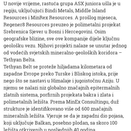
U novije vrijeme, rastuća grupa ASX juniora ušla je u
regiju, uključujući Bindi Metals, Middle Island
Resources i MinRex Resources. A prošlog mjeseca,
Regener8 Resources preuzeo je polimetalni projekat
Srebrenica Sjever u Bosni i Hercegovini. Osim
geografske blizine, sve ove kompanije dijele ključnu
geološku vezu. Njihovi projekti nalaze se unutar jednog
od vodećih svjetskih mineralno-geoloških koridora –
Tethyan Belta.
Tethyan Belt se proteže hiljadama kilometara od
zapadne Evrope preko Turske i Bliskog istoka, prije
nego što se nastavi u Himalaje i jugoistočnu Aziju. U
njemu se nalazi niz globalno značajnih epitermalnih
zlatnih sistema, porfirnih projekata bakra i zlata i
polimetalnih ležišta. Prema MinEx Consultingu, duž
strukture je identifikovano više od 600 značajnih
mineralnih ležišta. Vjeruje se da je zapadni dio pojasa,
koji uključuje Balkan, posebno plodan, sa skoro 100
ležišta otkrivenih u posljednjih 40 godina.