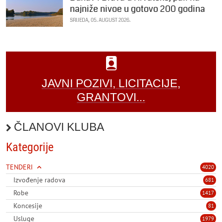
najniže nivoe u gotovo 200 godina
SRIJEDA, 05. AUGUST 2026.
JAVNI POZIVI, LICITACIJE,
GRANTOVI...
ČLANOVI KLUBA
Kategorije
TENDERI
4020
Izvođenje radova
681
Robe
1417
Koncesije
81
Usluge
1979