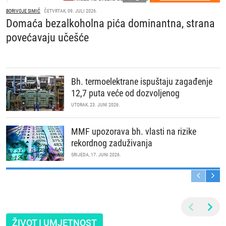
BORIVOJE SIMIĆ
ČETVRTAK, 09. JULI 2026.
Domaća bezalkoholna pića dominantna, strana
povećavaju učešće
Bh. termoelektrane ispuštaju zagađenje
12,7 puta veće od dozvoljenog
UTORAK, 23. JUNI 2026.
MMF upozorava bh. vlasti na rizike
rekordnog zaduživanja
SRIJEDA, 17. JUNI 2026.
ŽIVOT I UMJETNOST