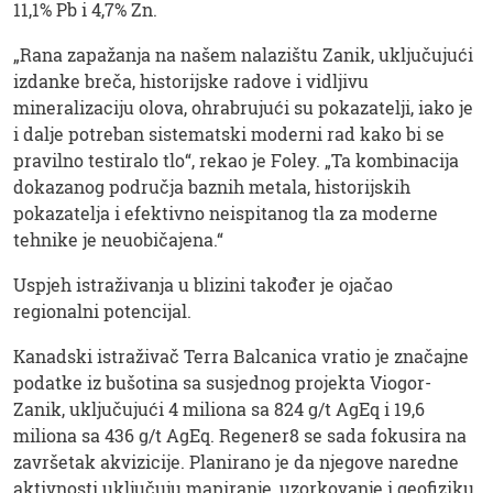
11,1% Pb i 4,7% Zn.
„Rana zapažanja na našem nalazištu Zanik, uključujući
izdanke breča, historijske radove i vidljivu
mineralizaciju olova, ohrabrujući su pokazatelji, iako je
i dalje potreban sistematski moderni rad kako bi se
pravilno testiralo tlo“, rekao je Foley. „Ta kombinacija
dokazanog područja baznih metala, historijskih
pokazatelja i efektivno neispitanog tla za moderne
tehnike je neuobičajena.“
Uspjeh istraživanja u blizini također je ojačao
regionalni potencijal.
Kanadski istraživač Terra Balcanica vratio je značajne
podatke iz bušotina sa susjednog projekta Viogor-
Zanik, uključujući 4 miliona sa 824 g/t AgEq i 19,6
miliona sa 436 g/t AgEq. Regener8 se sada fokusira na
završetak akvizicije. Planirano je da njegove naredne
aktivnosti uključuju mapiranje, uzorkovanje i geofiziku