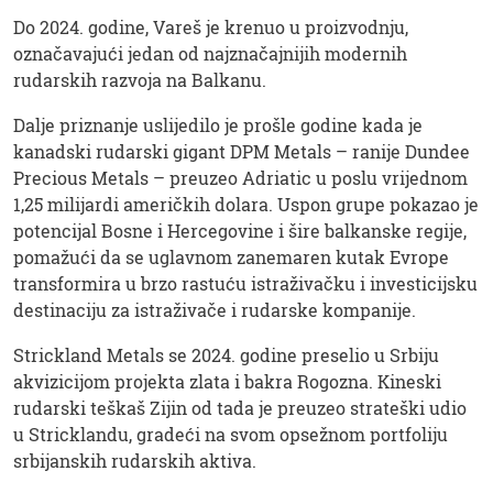
Do 2024. godine, Vareš je krenuo u proizvodnju,
označavajući jedan od najznačajnijih modernih
rudarskih razvoja na Balkanu.
Dalje priznanje uslijedilo je prošle godine kada je
kanadski rudarski gigant DPM Metals – ranije Dundee
Precious Metals – preuzeo Adriatic u poslu vrijednom
1,25 milijardi američkih dolara. Uspon grupe pokazao je
potencijal Bosne i Hercegovine i šire balkanske regije,
pomažući da se uglavnom zanemaren kutak Evrope
transformira u brzo rastuću istraživačku i investicijsku
destinaciju za istraživače i rudarske kompanije.
Strickland Metals se 2024. godine preselio u Srbiju
akvizicijom projekta zlata i bakra Rogozna. Kineski
rudarski teškaš Zijin od tada je preuzeo strateški udio
u Stricklandu, gradeći na svom opsežnom portfoliju
srbijanskih rudarskih aktiva.