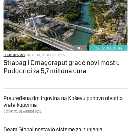
0
KOMPANIJE I TRŽIŠTA
BORIVOJE SIMIĆ
ČETVRTAK, 06. AUGUST 2026.
Strabag i Crnagoraput grade novi most u
Podgorici za 5,7 miliona eura
Preuređena dm trgovina na Koševu ponovo otvorila
vrata kupcima
ČETVRTAK, 06. AUGUST 2026.
Beam Global postavio sisteme za punjenje