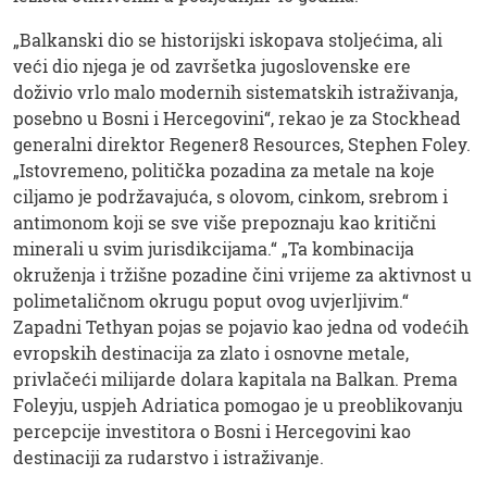
„Balkanski dio se historijski iskopava stoljećima, ali
veći dio njega je od završetka jugoslovenske ere
doživio vrlo malo modernih sistematskih istraživanja,
posebno u Bosni i Hercegovini“, rekao je za Stockhead
generalni direktor Regener8 Resources, Stephen Foley.
„Istovremeno, politička pozadina za metale na koje
ciljamo je podržavajuća, s olovom, cinkom, srebrom i
antimonom koji se sve više prepoznaju kao kritični
minerali u svim jurisdikcijama.“ „Ta kombinacija
okruženja i tržišne pozadine čini vrijeme za aktivnost u
polimetaličnom okrugu poput ovog uvjerljivim.“
Zapadni Tethyan pojas se pojavio kao jedna od vodećih
evropskih destinacija za zlato i osnovne metale,
privlačeći milijarde dolara kapitala na Balkan. Prema
Foleyju, uspjeh Adriatica pomogao je u preoblikovanju
percepcije investitora o Bosni i Hercegovini kao
destinaciji za rudarstvo i istraživanje.