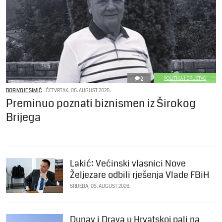
0
POLITIKA I DRUŠTVO
BORIVOJE SIMIĆ
ČETVRTAK, 06. AUGUST 2026.
Preminuo poznati biznismen iz Širokog
Brijega
Lakić: Većinski vlasnici Nove
Željezare odbili rješenja Vlade FBiH
SRIJEDA, 05. AUGUST 2026.
Dunav i Drava u Hrvatskoj pali na