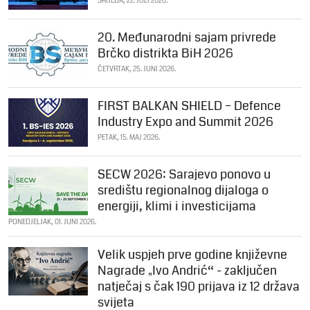
SRIJEDA, 22. JULI 2026.
20. Međunarodni sajam privrede
Brčko distrikta BiH 2026
ČETVRTAK, 25. JUNI 2026.
FIRST BALKAN SHIELD – Defence
Industry Expo and Summit 2026
PETAK, 15. MAJ 2026.
SECW 2026: Sarajevo ponovo u
središtu regionalnog dijaloga o
energiji, klimi i investicijama
PONEDJELJAK, 01. JUNI 2026.
Velik uspjeh prve godine književne
Nagrade „Ivo Andrić“ - zaključen
natječaj s čak 190 prijava iz 12 država
svijeta