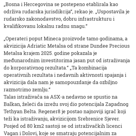
„Bosna i Hercegovina se postepeno etablirala kao
održiva rudarska jurisdikcija“, rekao je. „Uspostavila je
rudarsko zakonodavstvo, dobru infrastrukturu i
kvalifikovanu lokalnu radnu snagu.“
„Operateri poput Mineca proizvode tamo godinama, a
akvizicija Adriatic Metalsa od strane Dundee Precious
Metalsa krajem 2025. godine pokazala je
međunarodnim investitorima jasan put od istraživanja
do korporativnog rezultata.“ „Ta kombinacija
operativnih rezultata i nedavnih aktivnosti spajanja i
akvizicija dala nam je samopouzdanje da ozbiljno
razmotrimo zemlju.“
Talas istraživača sa ASX-a nedavno se spustio na
Balkan, želeći da izrežu svoj dio potencijala Zapadnog
Tethyan Belta. Regener8 je postao najnoviji igrač koji
teži ka istraživanju, akvizicijom Srebrenice Sjever.
Posjed od 80 km2 sastoji se od istraživačkih licenci
Vagan i Dolovi, koje se smatraju potencijalnim za