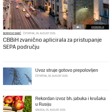
0
EKONOMIJA
BORIVOJE SIMIĆ
ČETVRTAK, 06. AUGUST 2026.
CBBiH zvanično aplicirala za pristupanje
SEPA području
Uvoz struje gotovo prepolovljen
ČETVRTAK, 06. AUGUST 2026.
Rekordan izvoz bh. jabuka i krušaka
u Rusiju
SRIJEDA, 05. AUGUST 2026.