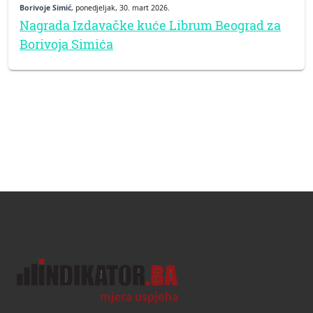
Borivoje Simić
, ponedjeljak, 30. mart 2026.
Nagrada Izdavačke kuće Librum Beograd za
Borivoja Simića