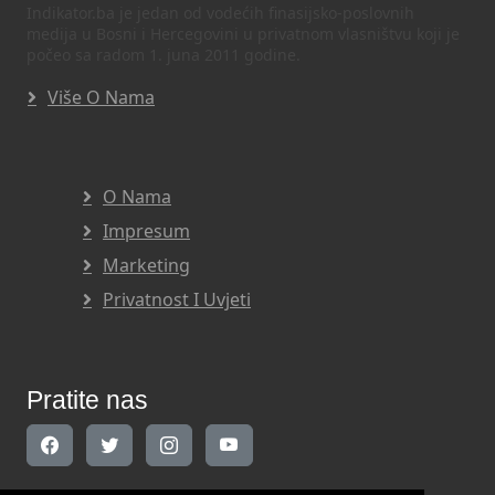
Indikator.ba je jedan od vodećih finasijsko-poslovnih
medija u Bosni i Hercegovini u privatnom vlasništvu koji je
počeo sa radom 1. juna 2011 godine.
Više O Nama
O Nama
Impresum
Marketing
Privatnost I Uvjeti
Pratite nas