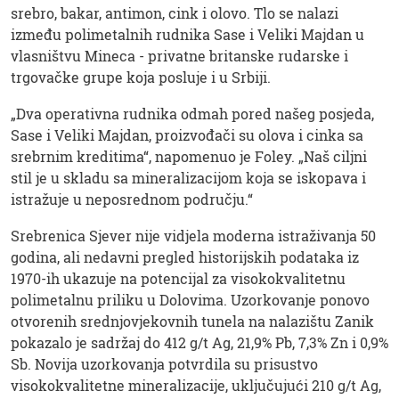
srebro, bakar, antimon, cink i olovo. Tlo se nalazi
između polimetalnih rudnika Sase i Veliki Majdan u
vlasništvu Mineca - privatne britanske rudarske i
trgovačke grupe koja posluje i u Srbiji.
„Dva operativna rudnika odmah pored našeg posjeda,
Sase i Veliki Majdan, proizvođači su olova i cinka sa
srebrnim kreditima“, napomenuo je Foley. „Naš ciljni
stil je u skladu sa mineralizacijom koja se iskopava i
istražuje u neposrednom području.“
Srebrenica Sjever nije vidjela moderna istraživanja 50
godina, ali nedavni pregled historijskih podataka iz
1970-ih ukazuje na potencijal za visokokvalitetnu
polimetalnu priliku u Dolovima. Uzorkovanje ponovo
otvorenih srednjovjekovnih tunela na nalazištu Zanik
pokazalo je sadržaj do 412 g/t Ag, 21,9% Pb, 7,3% Zn i 0,9%
Sb. Novija uzorkovanja potvrdila su prisustvo
visokokvalitetne mineralizacije, uključujući 210 g/t Ag,