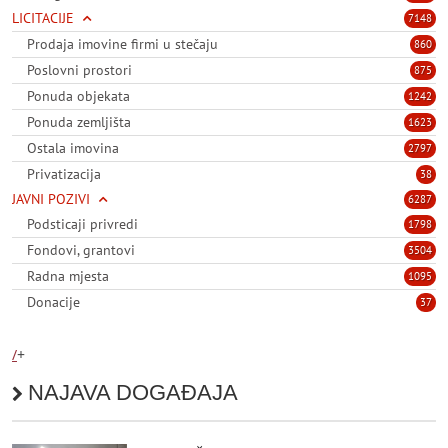
LICITACIJE
7148
Prodaja imovine firmi u stečaju
860
Poslovni prostori
875
Ponuda objekata
1242
Ponuda zemljišta
1623
Ostala imovina
2797
Privatizacija
38
JAVNI POZIVI
6287
Podsticaji privredi
1798
Fondovi, grantovi
3504
Radna mjesta
1095
Donacije
37
/
+
NAJAVA DOGAĐAJA