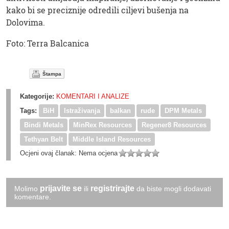
kako bi se preciznije odredili ciljevi bušenja na
Dolovima.
Foto: Terra Balcanica
Štampa
Kategorije:
KOMENTARI I ANALIZE
Tags:
BiH
Istraživanja
balkan
rude
DPM Metals
Bindi Metals
MinRex Resources
Regener8 Resources
Tethyan Belt
Middle Island Resources
Ocjeni ovaj članak:
Nema ocjena
prijavite se
registrirajte
Molimo
ili
da biste mogli dodavati
komentare.