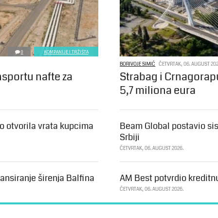
0
KOMPANIJE I TRŽIŠTA
BORIVOJE SIMIĆ
ČETVRTAK, 06. AUGUST 202
nsportu nafte za
Strabag i Crnagorap
5,7 miliona eura
 otvorila vrata kupcima
Beam Global postavio sis
Srbiji
ČETVRTAK, 06. AUGUST 2026.
ansiranje širenja Balfina
AM Best potvrdio kreditn
ČETVRTAK, 06. AUGUST 2026.