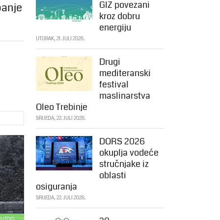
GIZ povezani
panje
kroz dobru
energiju
UTORAK, 21. JULI 2026.
Drugi
mediteranski
festival
maslinarstva
Oleo Trebinje
SRIJEDA, 22. JULI 2026.
DORS 2026
okuplja vodeće
stručnjake iz
oblasti
osiguranja
SRIJEDA, 22. JULI 2026.
DRUŠTVO