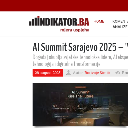
HOME
KOMENTA
ANALIZE
AI Summit Sarajevo 2025 – "
Događaj okuplja svjetske tehnološke lidere, AI ekspe
tehnologija i digitalne transformacije
28 august 2025
Autor:
Borivoje Simić
Bro