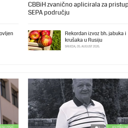
CBBiH zvanično aplicirala za pristu
SEPA području
ovljen
Rekordan izvoz bh. jabuka i
krušaka u Rusiju
SRIJEDA, 05. AUGUST 2026.
 I DRUŠTVO
0
POLITIKA I 