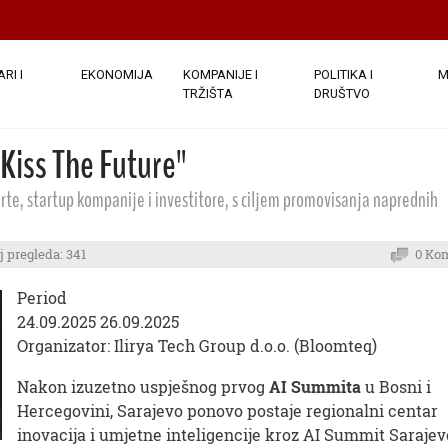
RI I
EKONOMIJA
KOMPANIJE I
POLITIKA I
M
TRŽIŠTA
DRUŠTVO
Kiss The Future"
rte, startup kompanije i investitore, s ciljem promovisanja naprednih
j pregleda: 341
0 Ko
Period
24.09.2025 26.09.2025
Organizator: Ilirya Tech Group d.o.o. (Bloomteq)
Nakon izuzetno uspješnog prvog
AI Summita
u Bosni i
Hercegovini, Sarajevo ponovo postaje regionalni centar
inovacija i umjetne inteligencije kroz AI Summit Sarajev