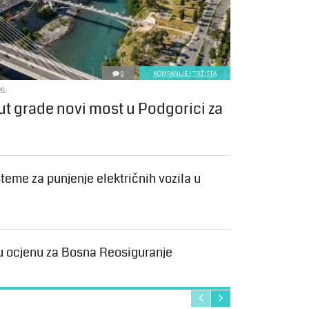
0
KOMPANIJE I TRŽIŠTA
6.
ut grade novi most u Podgorici za
teme za punjenje električnih vozila u
u ocjenu za Bosna Reosiguranje