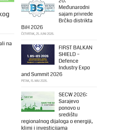
20.
Međunarodni
okog
sajam privrede
Brčko distrikta
BiH 2026
ČETVRTAK, 25. JUNI 2026.
ali na
FIRST BALKAN
SHIELD –
Defence
Industry Expo
and Summit 2026
PETAK, 15. MAJ 2026.
SECW 2026:
Sarajevo
ponovo u
središtu
regionalnog dijaloga o energiji,
klimi i investicijama