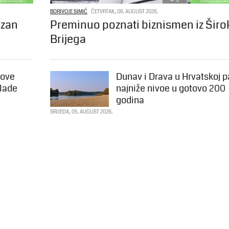
BORIVOJE SIMIĆ
ČETVRTAK, 06. AUGUST 2026.
azan
Preminuo poznati biznismen iz Šir
Brijega
Nove
Dunav i Drava u Hrvatskoj p
Vlade
najniže nivoe u gotovo 200
godina
SRIJEDA, 05. AUGUST 2026.