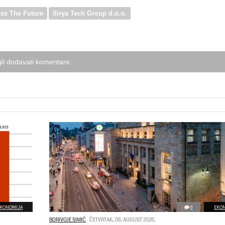
iss The Future
Ilirya Tech Group d.o.o.
li dodavati komentare.
KONOMIJA
0
EKO
BORIVOJE SIMIĆ
ČETVRTAK, 06. AUGUST 2026.