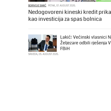
BORIVOJE SIMIĆ
PETAK, 07. AUGUST 2026.
Nedogovoreni kineski kredit prik
kao investicija za spas bolnica
Lakić: Većinski vlasnici 
Željezare odbili rješenja 
FBiH
SRIJEDA, 05. AUGUST 2026.