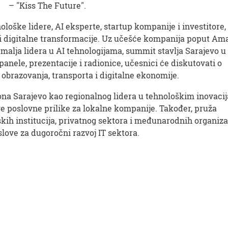
– "Kiss The Future".
ološke lidere, AI eksperte, startup kompanije i investitore,
 i digitalne transformacije. Uz učešće kompanija poput Am
malja lidera u AI tehnologijama, summit stavlja Sarajevo u
anele, prezentacije i radionice, učesnici će diskutovati o
 obrazovanja, transporta i digitalne ekonomije.
ona Sarajevo kao regionalnog lidera u tehnološkim inovaci
ove poslovne prilike za lokalne kompanije. Također, pruža
ih institucija, privatnog sektora i međunarodnih organizac
slove za dugoročni razvoj IT sektora.