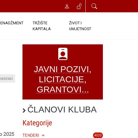
ENADŽMENT
TRŽIŠTE
ŽIVOT I
KAPITALA
UMJETNOST
JAVNI POZIVI,
LICITACIJE,
mentari
GRANTOVI...
ČLANOVI KLUBA
Kategorije
o 2025
TENDERI
4020