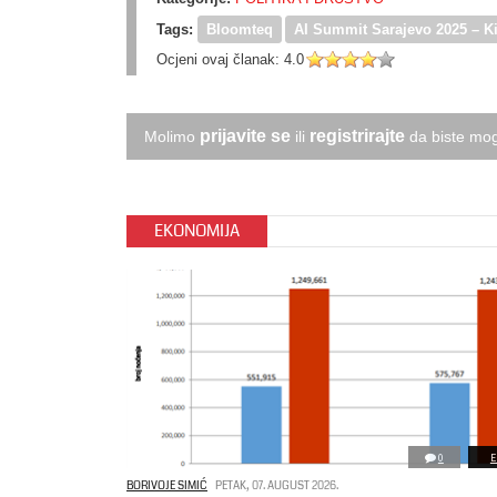
Tags:
Bloomteq
AI Summit Sarajevo 2025 – K
Ocjeni ovaj članak:
4.0
prijavite se
registrirajte
Molimo
ili
da biste mog
EKONOMIJA
0
E
BORIVOJE SIMIĆ
PETAK, 07. AUGUST 2026.