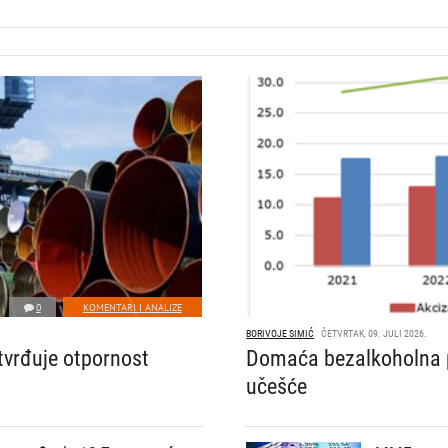
0
KOMENTARI I ANALIZE
BORIVOJE SIMIĆ
ČETVRTAK, 09. JULI 2026.
tvrđuje otpornost
Domaća bezalkoholna p
učešće