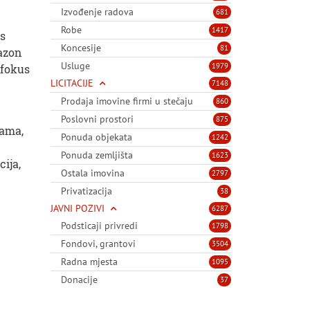
Izvođenje radova
681
Robe
1417
 s
Koncesije
81
azon
Usluge
1979
 fokus
LICITACIJE
7148
Prodaja imovine firmi u stečaju
860
Poslovni prostori
875
jama,
Ponuda objekata
1242
Ponuda zemljišta
1623
ija,
Ostala imovina
2797
Privatizacija
38
JAVNI POZIVI
6287
Podsticaji privredi
1798
Fondovi, grantovi
3504
Radna mjesta
1095
Donacije
37