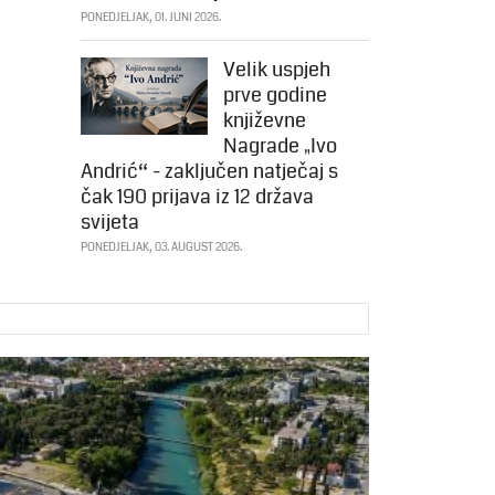
PONEDJELJAK, 01. JUNI 2026.
Velik uspjeh
prve godine
književne
Nagrade „Ivo
Andrić“ - zaključen natječaj s
čak 190 prijava iz 12 država
svijeta
PONEDJELJAK, 03. AUGUST 2026.