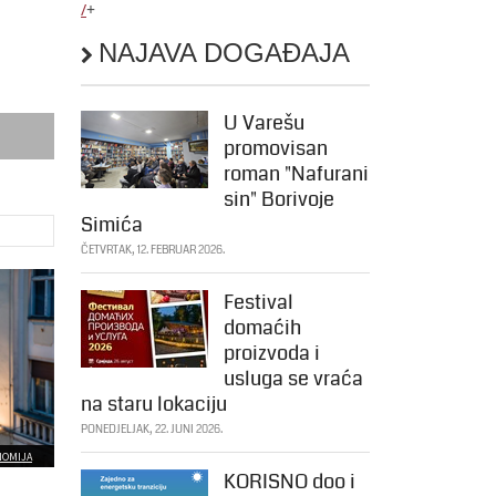
/
+
NAJAVA DOGAĐAJA
U Varešu
promovisan
roman "Nafurani
sin" Borivoje
Simića
ČETVRTAK, 12. FEBRUAR 2026.
Festival
domaćih
proizvoda i
usluga se vraća
na staru lokaciju
PONEDJELJAK, 22. JUNI 2026.
NOMIJA
KORISNO doo i