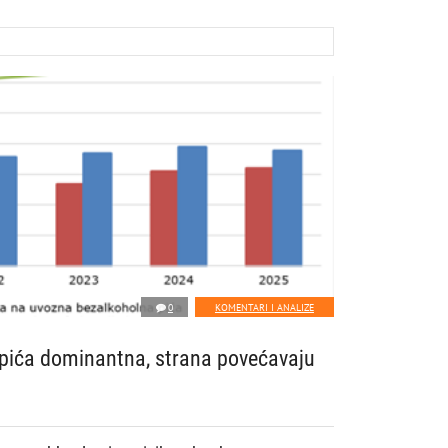
0
KOMENTARI I ANALIZE
ića dominantna, strana povećavaju