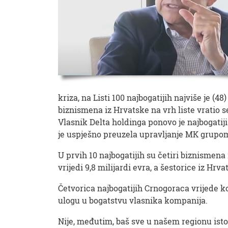
kriza, na Listi 100 najbogatijih najviše je (4
biznismena iz Hrvatske na vrh liste vratio s
Vlasnik Delta holdinga ponovo je najbogatiji
je uspješno preuzela upravljanje MK grupo
U prvih 10 najbogatijih su četiri biznismena i
vrijedi 9,8 milijardi evra, a šestorice iz Hrva
Četvorica najbogatijih Crnogoraca vrijede k
ulogu u bogatstvu vlasnika kompanija.
Nije, međutim, baš sve u našem regionu isto