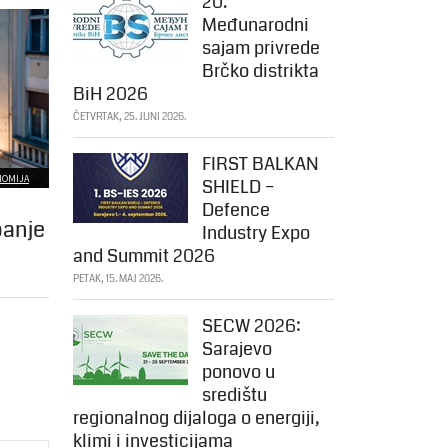
20.
Međunarodni
sajam privrede
Brčko distrikta
BiH 2026
ČETVRTAK, 25. JUNI 2026.
FIRST BALKAN
NOMIJA
SHIELD –
Defence
panje
Industry Expo
and Summit 2026
PETAK, 15. MAJ 2026.
SECW 2026:
Sarajevo
ponovo u
središtu
regionalnog dijaloga o energiji,
klimi i investicijama