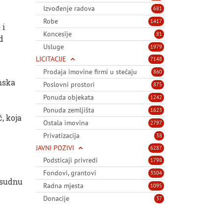
Izvođenje radova
681
Robe
1417
 i
Koncesije
81
d
Usluge
1979
LICITACIJE
7148
Prodaja imovine firmi u stečaju
860
omska
Poslovni prostori
875
Ponuda objekata
1242
Ponuda zemljišta
1623
, koja
Ostala imovina
2797
Privatizacija
38
JAVNI POZIVI
6287
Podsticaji privredi
1798
Fondovi, grantovi
3504
resudnu
Radna mjesta
1095
Donacije
37