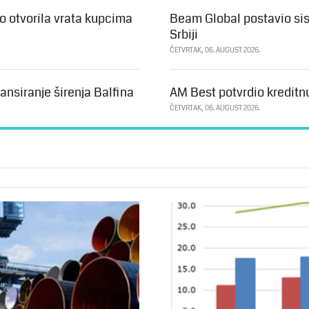
 otvorila vrata kupcima
Beam Global postavio sis
Srbiji
ČETVRTAK, 06. AUGUST 2026.
ansiranje širenja Balfina
AM Best potvrdio kreditn
ČETVRTAK, 06. AUGUST 2026.