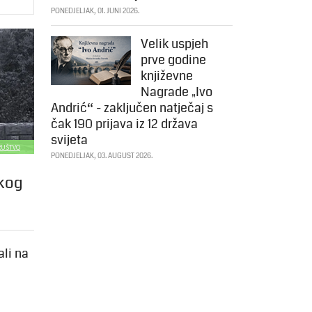
PONEDJELJAK, 01. JUNI 2026.
Velik uspjeh
prve godine
književne
Nagrade „Ivo
Andrić“ - zaključen natječaj s
čak 190 prijava iz 12 država
svijeta
DRUŠTVO
PONEDJELJAK, 03. AUGUST 2026.
okog
ali na