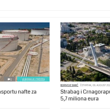
0
KOMPANIJE I TRŽIŠTA
BORIVOJE SIMIĆ
ČETVRTAK, 06. AUGUST 202
nsportu nafte za
Strabag i Crnagorap
5,7 miliona eura