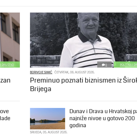
 I DRUŠTVO
0
POLITIKA I 
BORIVOJE SIMIĆ
ČETVRTAK, 06. AUGUST 2026.
azan
Preminuo poznati biznismen iz Šir
Brijega
Nove
Dunav i Drava u Hrvatskoj p
Vlade
najniže nivoe u gotovo 200
godina
SRIJEDA, 05. AUGUST 2026.