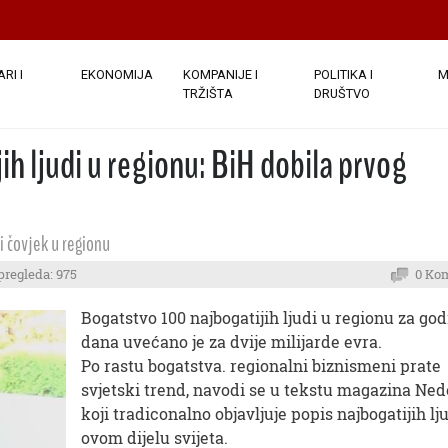
RI I
EKONOMIJA
KOMPANIJE I
POLITIKA I
M
TRŽIŠTA
DRUŠTVO
ih ljudi u regionu: BiH dobila prvog
i čovjek u regionu
pregleda: 975
0 Ko
Bogatstvo 100 najbogatijih ljudi u regionu za go
dana uvećano je za dvije milijarde evra.
Po rastu bogatstva. regionalni biznismeni prate
svjetski trend, navodi se u tekstu magazina Nede
koji tradiconalno objavljuje popis najbogatijih lj
ovom dijelu svijeta.