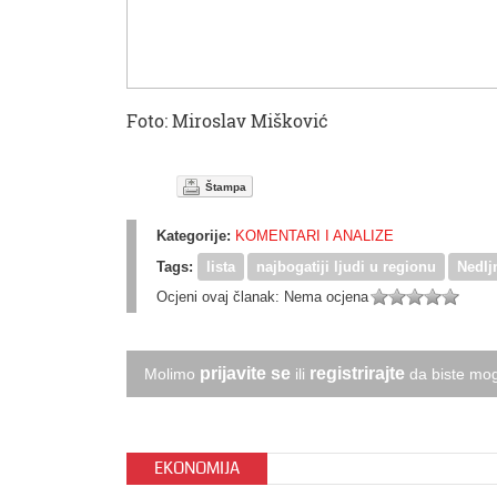
Foto: Miroslav Mišković
Štampa
Kategorije:
KOMENTARI I ANALIZE
Tags:
lista
najbogatiji ljudi u regionu
Nedlj
Ocjeni ovaj članak:
Nema ocjena
prijavite se
registrirajte
Molimo
ili
da biste mog
EKONOMIJA