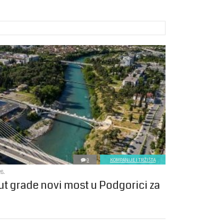
0
KOMPANIJE I TRŽIŠTA
6.
ut grade novi most u Podgorici za