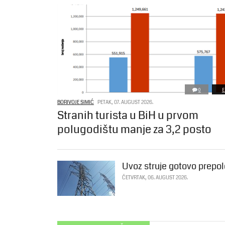
0
E
BORIVOJE SIMIĆ
PETAK, 07. AUGUST 2026.
Stranih turista u BiH u prvom
polugodištu manje za 3,2 posto
Uvoz struje gotovo prepol
ČETVRTAK, 06. AUGUST 2026.