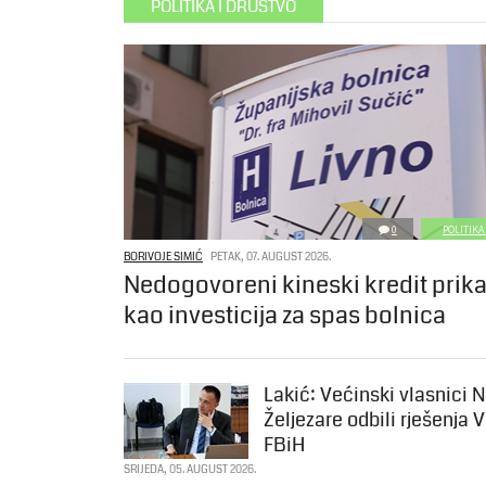
POLITIKA I DRUŠTVO
0
POLITIKA
BORIVOJE SIMIĆ
PETAK, 07. AUGUST 2026.
Nedogovoreni kineski kredit prik
kao investicija za spas bolnica
Lakić: Većinski vlasnici 
Željezare odbili rješenja 
FBiH
SRIJEDA, 05. AUGUST 2026.