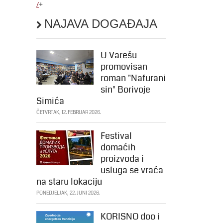
/
+
NAJAVA DOGAĐAJA
U Varešu
promovisan
roman "Nafurani
sin" Borivoje
Simića
ČETVRTAK, 12. FEBRUAR 2026.
Festival
domaćih
proizvoda i
usluga se vraća
na staru lokaciju
PONEDJELJAK, 22. JUNI 2026.
KORISNO doo i