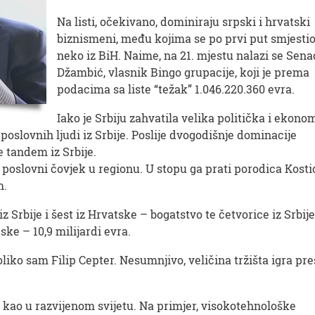
Na listi, očekivano, dominiraju srpski i hrvatski
biznismeni, među kojima se po prvi put smjestio
neko iz BiH. Naime, na 21. mjestu nalazi se Sena
Džambić, vlasnik Bingo grupacije, koji je prema
podacima sa liste “težak” 1.046.220.360 evra.
Iako je Srbiju zahvatila velika politička i ekon
8) poslovnih ljudi iz Srbije. Poslije dvogodišnje dominacije
e tandem iz Srbije.
 poslovni čovjek u regionu. U stopu ga prati porodica Kostić
m.
z Srbije i šest iz Hrvatske – bogatstvo te četvorice iz Srbije
tske – 10,9 milijardi evra.
oliko sam Filip Cepter. Nesumnjivo, veličina tržišta igra p
 kao u razvijenom svijetu. Na primjer, visokotehnološke