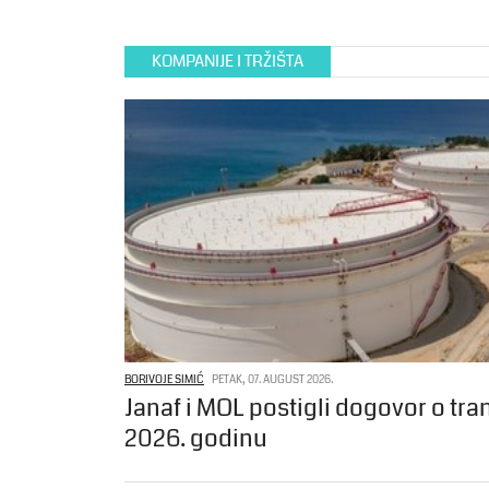
KOMPANIJE I TRŽIŠTA
BORIVOJE SIMIĆ
PETAK, 07. AUGUST 2026.
Janaf i MOL postigli dogovor o tra
2026. godinu