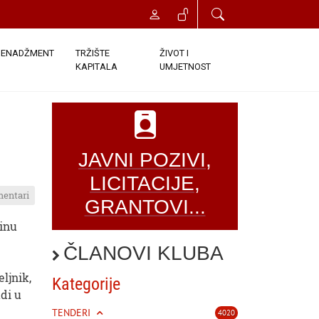
ENADŽMENT
TRŽIŠTE
ŽIVOT I
KAPITALA
UMJETNOST
JAVNI POZIVI,
LICITACIJE,
mentari
GRANTOVI...
dinu
ČLANOVI KLUBA
ljnik,
Kategorije
udi u
TENDERI
4020