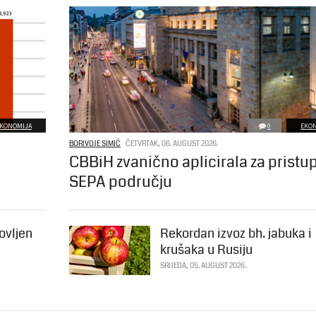
KONOMIJA
0
EKO
BORIVOJE SIMIĆ
ČETVRTAK, 06. AUGUST 2026.
CBBiH zvanično aplicirala za pristu
SEPA području
ovljen
Rekordan izvoz bh. jabuka i
krušaka u Rusiju
SRIJEDA, 05. AUGUST 2026.