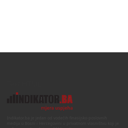
Text/HTML
Indikator.ba je jedan od vodećih finasijsko-poslovnih
medija u Bosni i Hercegovini u privatnom vlasništvu koji je