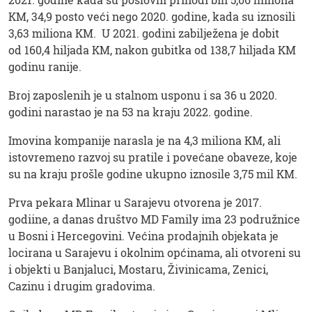
KM, 34,9 posto veći nego 2020. godine, kada su iznosili
3,63 miliona KM. U 2021. godini zabilježena je dobit
od 160,4 hiljada KM, nakon gubitka od 138,7 hiljada KM
godinu ranije.
Broj zaposlenih je u stalnom usponu i sa 36 u 2020.
godini narastao je na 53 na kraju 2022. godine.
Imovina kompanije narasla je na 4,3 miliona KM, ali
istovremeno razvoj su pratile i povećane obaveze, koje
su na kraju prošle godine ukupno iznosile 3,75 mil KM.
Prva pekara Mlinar u Sarajevu otvorena je 2017.
godiine, a danas društvo MD Family ima 23 podružnice
u Bosni i Hercegovini. Većina prodajnih objekata je
locirana u Sarajevu i okolnim općinama, ali otvoreni su
i objekti u Banjaluci, Mostaru, Živinicama, Zenici,
Cazinu i drugim gradovima.