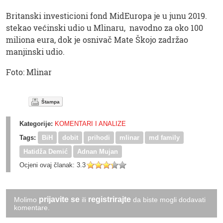
Britanski investicioni fond MidEuropa je u junu 2019.
stekao većinski udio u Mlinaru, navodno za oko 100
miliona eura, dok je osnivač Mate Škojo zadržao
manjinski udio.
Foto: Mlinar
Štampa
Kategorije:
KOMENTARI I ANALIZE
Tags:
BiH
dobit
prihodi
mlinar
md family
Hatidža Demić
Adnan Mujan
Ocjeni ovaj članak:
3.3
prijavite se
registrirajte
Molimo
ili
da biste mogli dodavati
komentare.