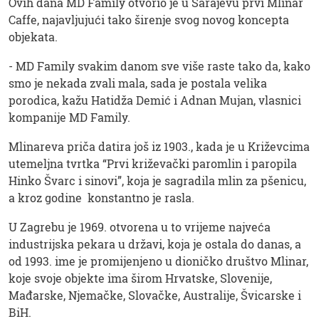
Ovih dana MD Family otvorio je u Sarajevu prvi Mlinar
Caffe, najavljujući tako širenje svog novog koncepta
objekata.
- MD Family svakim danom sve više raste tako da, kako
smo je nekada zvali mala, sada je postala velika
porodica, kažu Hatidža Demić i Adnan Mujan, vlasnici
kompanije MD Family.
Mlinareva priča datira još iz 1903., kada je u Križevcima
utemeljna tvrtka “Prvi križevački paromlin i paropila
Hinko Švarc i sinovi”, koja je sagradila mlin za pšenicu,
a kroz godine konstantno je rasla.
U Zagrebu je 1969. otvorena u to vrijeme najveća
industrijska pekara u državi, koja je ostala do danas, a
od 1993. ime je promijenjeno u dioničko društvo Mlinar,
koje svoje objekte ima širom Hrvatske, Slovenije,
Mađarske, Njemačke, Slovačke, Australije, Švicarske i
BiH.