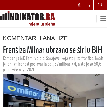
KOMENTARI I ANALIZE
Franšiza Mlinar ubrzano se širi u BiH
Kompanija MD Family d.o.o. Sarajevo, koja stoji iza franšize, imala
je lani vrijednost poslovanja od 7,62 miliona KM, a što je za 50,6
posto više nego 2021.