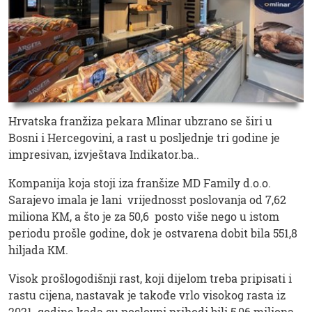
Hrvatska franžiza pekara Mlinar ubzrano se širi u
Bosni i Hercegovini, a rast u posljednje tri godine je
impresivan, izvještava Indikator.ba..
Kompanija koja stoji iza franšize MD Family d.o.o.
Sarajevo imala je lani vrijednosst poslovanja od 7,62
miliona KM, a što je za 50,6 posto više nego u istom
periodu prošle godine, dok je ostvarena dobit bila 551,8
hiljada KM.
Visok prošlogodišnji rast, koji dijelom treba pripisati i
rastu cijena, nastavak je takođe vrlo visokog rasta iz
2021. godine kada su poslovni prihodi bili 5,06 miliona