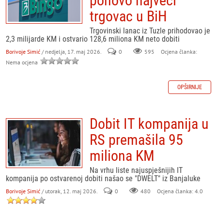
ponovo najveći
trgovac u BiH
Trgovinski lanac iz Tuzle prihodovao je
2,3 milijarde KM i ostvario 128,6 miliona KM neto dobiti
Borivoje Simić
/ nedjelja, 17. maj 2026.
0
595
Ocjena članka:
Nema ocjena
OPŠIRNIJE
Dobit IT kompanija u
RS premašila 95
miliona KM
Na vrhu liste najuspješnijih IT
kompanija po ostvarenoj dobiti našao se "DWELT" iz Banjaluke
Borivoje Simić
/ utorak, 12. maj 2026.
0
480
Ocjena članka: 4.0