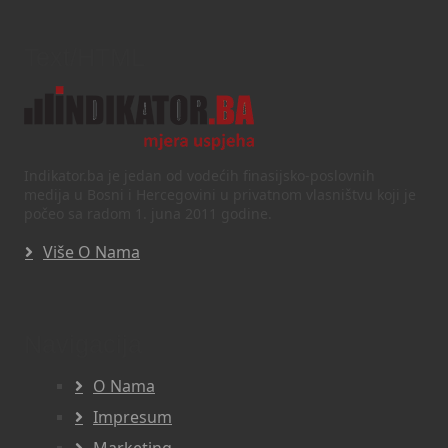
Text/HTML
Indikator.ba je jedan od vodećih finasijsko-poslovnih
medija u Bosni i Hercegovini u privatnom vlasništvu koji je
počeo sa radom 1. juna 2011 godine.
Više O Nama
Navigacija
O Nama
Impresum