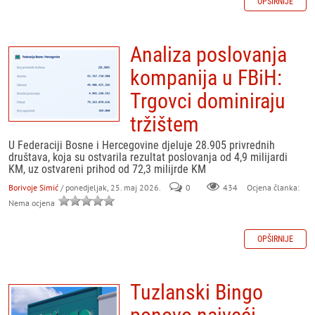
OPŠIRNIJE
Analiza poslovanja
kompanija u FBiH:
Trgovci dominiraju
tržištem
U Federaciji Bosne i Hercegovine djeluje 28.905 privrednih
društava, koja su ostvarila rezultat poslovanja od 4,9 milijardi
KM, uz ostvareni prihod od 72,3 milijrde KM
Borivoje Simić
/ ponedjeljak, 25. maj 2026.
0
434
Ocjena članka:
Nema ocjena
OPŠIRNIJE
Tuzlanski Bingo