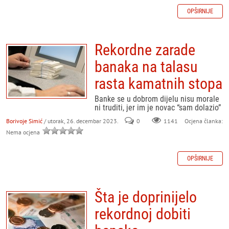
OPŠIRNIJE
Rekordne zarade
banaka na talasu
rasta kamatnih stopa
Banke se u dobrom dijelu nisu morale
ni truditi, jer im je novac “sam dolazio”
Borivoje Simić
/ utorak, 26. decembar 2023.
0
Ocjena članka:
1141
Nema ocjena
OPŠIRNIJE
Šta je doprinijelo
rekordnoj dobiti