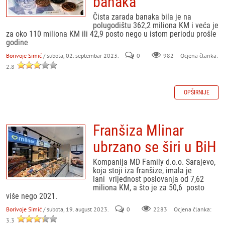
banaka
Čista zarada banaka bila je na
polugodištu 362,2 miliona KM i veća je
za oko 110 miliona KM ili 42,9 posto nego u istom periodu prošle
godine
Borivoje Simić
/ subota, 02. septembar 2023.
0
982
Ocjena članka:
2.8
OPŠIRNIJE
Franšiza Mlinar
ubrzano se širi u BiH
Kompanija MD Family d.o.o. Sarajevo,
koja stoji iza franšize, imala je
lani vrijednost poslovanja od 7,62
miliona KM, a što je za 50,6 posto
više nego 2021.
Borivoje Simić
/ subota, 19. august 2023.
0
Ocjena članka:
2283
3.3