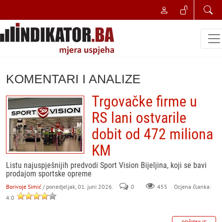
KOMENTARI I ANALIZE
Trgovačke firme u
RS lani ostvarile
dobit od 472 miliona
KM
Listu najuspješnijih predvodi Sport Vision Bijeljina, koji se bavi
prodajom sportske opreme
Borivoje Simić
/ ponedjeljak, 01. juni 2026.
0
455
Ocjena članka:
4.0