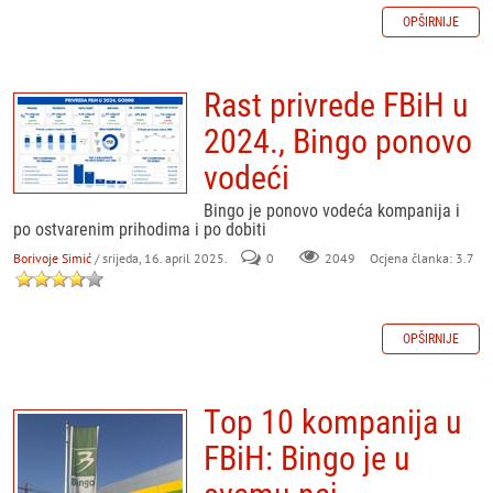
OPŠIRNIJE
Rast privrede FBiH u
2024., Bingo ponovo
vodeći
Bingo je ponovo vodeća kompanija i
po ostvarenim prihodima i po dobiti
Borivoje Simić
/ srijeda, 16. april 2025.
0
Ocjena članka: 3.7
2049
OPŠIRNIJE
Top 10 kompanija u
FBiH: Bingo je u