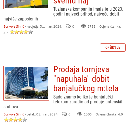
svemu naj
Tuzlanska kompanija imala je u 2023.
godini najveći prihod, najveću dobit i
najviše zaposlenih
Borivoje Simić
/ nedjelja, 31. mart 2024.
0
Ocjena članka:
2753
4.2
OPŠIRNIJE
Prodaja tornjeva
"napuhala" dobit
banjalučkog m:tela
Sada znamo koliko je banjalučki
telekom zaradio od prodaje antenskih
stubova
Borivoje Simić
/ petak, 01. mart 2024.
0
Ocjena članka: 4.0
1305