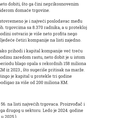
neto dobiti, što ga čini neprikosnovenim
liderom domaće trgovine.
Istovremeno je i najveći poslodavac među
bh. trgovcima sa 8.370 radnika, a u protekloj
godini ostvario je više neto profita nego
sljedeće četiri kompanije na listi zajedno.
Iako prihodi i kapital kompanije već treću
godinu zaredom rastu, neto dobit je u istom
periodu blago opala s rekordnih 158 miliona
KM iz 2023., što sugeriše pritisak na marže.
Bingo je kapital u protekle tri godine
podigao za više od 200 miliona KM.
6. na listi najvećih trgovaca. Proizvođač i
ega drugog u sektoru. Ledo je 2024. godine
 u 2025.).