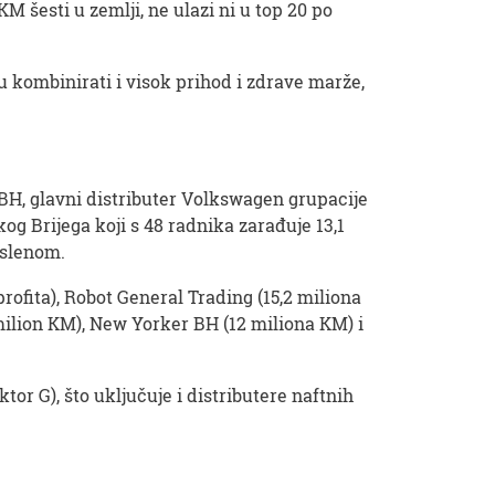
M šesti u zemlji, ne ulazi ni u top 20 po
u kombinirati i visok prihod i zdrave marže,
BH, glavni distributer Volkswagen grupacije
kog Brijega koji s 48 radnika zarađuje 13,1
oslenom.
 profita), Robot General Trading (15,2 miliona
milion KM), New Yorker BH (12 miliona KM) i
or G), što uključuje i distributere naftnih