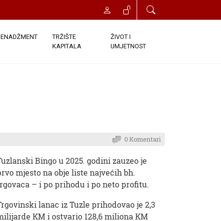
ENADŽMENT
TRŽIŠTE
ŽIVOT I
KAPITALA
UMJETNOST
0 Komentari
Tuzlanski Bingo u 2025. godini zauzeo je
prvo mjesto na obje liste najvećih bh.
trgovaca – i po prihodu i po neto profitu.
Trgovinski lanac iz Tuzle prihodovao je 2,3
milijarde KM i ostvario 128,6 miliona KM