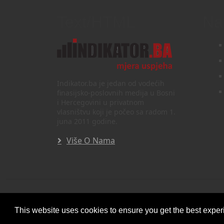
Text/HTML
Na
Indikator.ba je jedan od vodećih
finasijsko-poslovnih medija u Bosni
i Hercegovini u privatnom
vlasništvu koji je počeo sa radom 1.
juna 2011 godine.
Više O Nama
©
Copyright 2026 by INDIKATOR d.o.o.
, All 
This website uses cookies to ensure you get the best expe