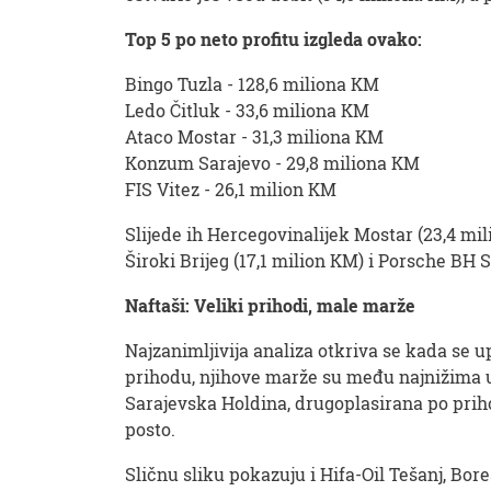
Top 5 po neto profitu izgleda ovako:
Bingo Tuzla - 128,6 miliona KM
Ledo Čitluk - 33,6 miliona KM
Ataco Mostar - 31,3 miliona KM
Konzum Sarajevo - 29,8 miliona KM
FIS Vitez - 26,1 milion KM
Slijede ih Hercegovinalijek Mostar (23,4 mi
Široki Brijeg (17,1 milion KM) i Porsche BH 
Naftaši: Veliki prihodi, male marže
Najzanimljivija analiza otkriva se kada se u
prihodu, njihove marže su među najnižima u
Sarajevska Holdina, drugoplasirana po prihod
posto.
Sličnu sliku pokazuju i Hifa-Oil Tešanj, Bo