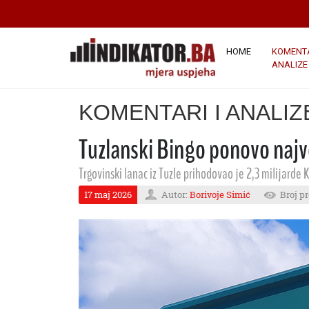
HOME
KOMENTA
ANALIZE
KOMENTARI I ANALIZ
Tuzlanski Bingo ponovo najv
Trgovinski lanac iz Tuzle prihodovao je 2,3 milijarde
17 maj 2026
Autor:
Borivoje Simić
Broj pr