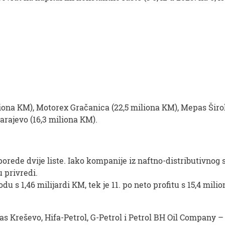
liona KM), Motorex Gračanica (22,5 miliona KM), Mepas Širok
Sarajevo (16,3 miliona KM).
porede dvije liste. Iako kompanije iz naftno-distributivnog
 privredi.
u s 1,46 milijardi KM, tek je 11. po neto profitu s 15,4 mil
reas Kreševo, Hifa-Petrol, G-Petrol i Petrol BH Oil Company