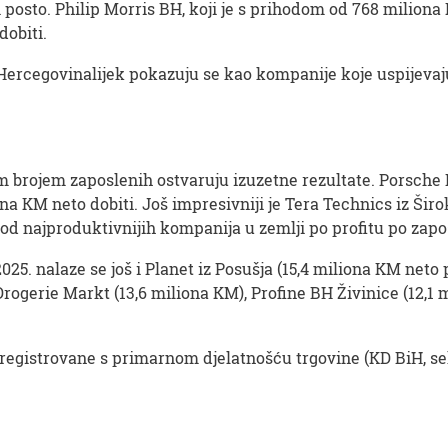
posto. Philip Morris BH, koji je s prihodom od 768 miliona K
dobiti.
 Hercegovinalijek pokazuju se kao kompanije koje uspijevaj
m brojem zaposlenih ostvaruju izuzetne rezultate. Porsche 
ona KM neto dobiti. Još impresivniji je Tera Technics iz Širo
 od najproduktivnijih kompanija u zemlji po profitu po zap
2025. nalaze se još i Planet iz Posušja (15,4 miliona KM neto
rogerie Markt (13,6 miliona KM), Profine BH Živinice (12,1 
registrovane s primarnom djelatnošću trgovine (KD BiH, sekt