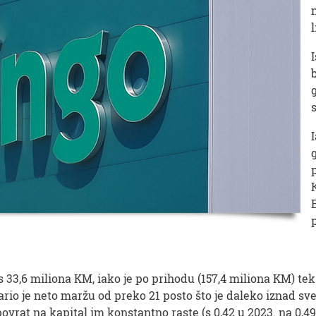
33,6 miliona KM, iako je po prihodu (157,4 miliona KM) tek 5
ario je neto maržu od preko 21 posto što je daleko iznad sv
povrat na kapital im konstantno raste (s 0,42 u 2023. na 0,49