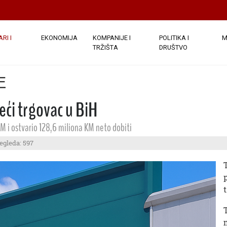
RI I
EKONOMIJA
KOMPANIJE I
POLITIKA I
M
TRŽIŠTA
DRUŠTVO
E
eći trgovac u BiH
 KM i ostvario 128,6 miliona KM neto dobiti
egleda: 597