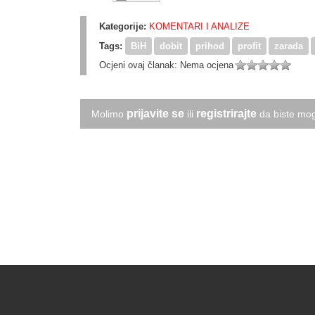
Kategorije:
KOMENTARI I ANALIZE
Tags:
BiH
dobit
prihod
profit
zarada
Ocjeni ovaj članak:
Nema ocjena
prijavite se
registrirajte
Molimo
ili
da biste mog