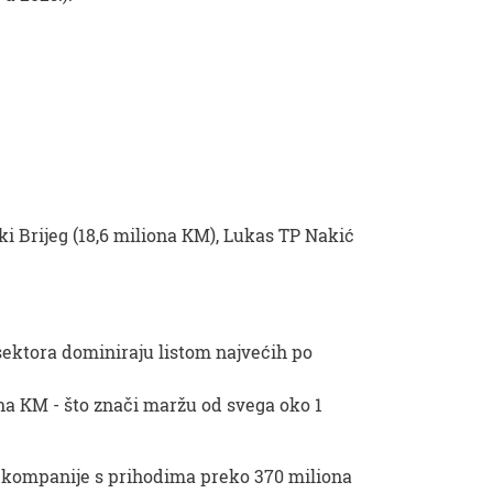
i Brijeg (18,6 miliona KM), Lukas TP Nakić
 sektora dominiraju listom najvećih po
iona KM - što znači maržu od svega oko 1
 – kompanije s prihodima preko 370 miliona