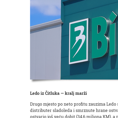
Ledo iz Čitluka — kralj marži
Drugo mjesto po neto profitu zauzima Ledo s 
distributer sladoleda i smrznute hrane ostv
ostvario još veću dobit (34,6 miliona KM), a 