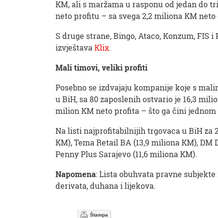
KM, ali s maržama u rasponu od jedan do tri 
neto profitu – sa svega 2,2 miliona KM neto 
S druge strane, Bingo, Ataco, Konzum, FIS i
izvještava
Klix
.
Mali timovi, veliki profiti
Posebno se izdvajaju kompanije koje s mali
u BiH, sa 80 zaposlenih ostvario je 16,3 mili
milion KM neto profita – što ga čini jednom
Na listi najprofitabilnijih trgovaca u BiH za 
KM), Tema Retail BA (13,9 miliona KM), DM D
Penny Plus Sarajevo (11,6 miliona KM).
Napomena
: Lista obuhvata pravne subjekte 
derivata, duhana i lijekova.
Štampa