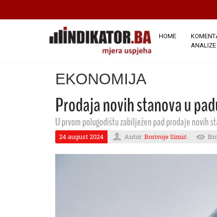
HOME
KOMENTA
ANALIZE
EKONOMIJA
Prodaja novih stanova u padu
U prvom polugodištu zabilježen pad prodaje novih st
24 august 2024
Autor:
Borivoje Simić
Bro