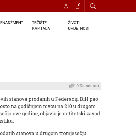
ENADŽMENT
TRŽIŠTE
ŽIVOT I
KAPITALA
UMJETNOST
0 Komentari
ovih stanova prodanih u Federaciji BiH pao
 posto na godišnjem nivou na 210 u drugom
sečju ove godine, objavio je entitetski zavod
istiku.
rodatih stanova u drugom tromjesečju