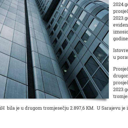
2024.g
prosje
2023.g
eviden
iznosio
godine
Istovr
u pora
Prosje
drugom
prosje
2023.g
tromje
H bila je u drugom tromjesečju 2.897,6 KM. U Sarajevu je i