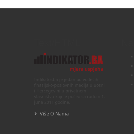
Text/HTML
Na
Indikator.ba je jedan od vodećih
finasijsko-poslovnih medija u Bosni
i Hercegovini u privatnom
vlasništvu koji je počeo sa radom 1.
juna 2011 godine.
Više O Nama