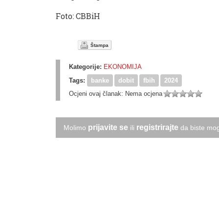
Foto: CBBiH
Štampa
Kategorije:
EKONOMIJA
Tags:
banke
dobit
fbih
2024
Ocjeni ovaj članak:
Nema ocjena
prijavite se
registrirajte
Molimo
ili
da biste mog