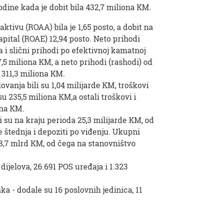
godine kada je dobit bila 432,7 miliona KM.
ktivu (ROAA) bila je 1,65 posto, a dobit na
pital (ROAE) 12,94 posto. Neto prihodi
 i slični prihodi po efektivnoj kamatnoj
7,5 miliona KM, a neto prihodi (rashodi) od
 311,3 miliona KM.
ovanja bili su 1,04 milijarde KM, troškovi
su 235,5 miliona KM,a ostali troškovi i
ona KM.
i su na kraju perioda 25,3 milijarde KM, od
e štednja i depoziti po viđenju. Ukupni
 18,7 mlrd KM, od čega na stanovništvo
ijelova, 26.691 POS uređaja i 1.323
 - dodale su 16 poslovnih jedinica, 11