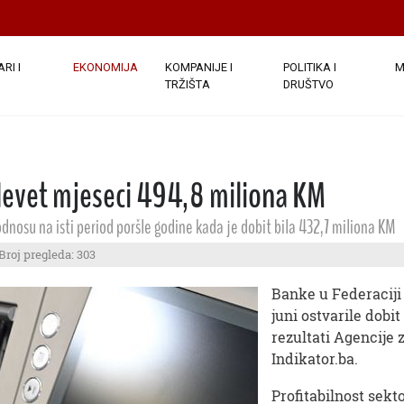
RI I
EKONOMIJA
KOMPANIJE I
POLITIKA I
M
TRŽIŠTA
DRUŠTVO
devet mjeseci 494,8 miliona KM
odnosu na isti period poršle godine kada je dobit bila 432,7 miliona KM
Broj pregleda: 303
Banke u Federaciji
juni ostvarile dobi
rezultati Agencije 
Indikator.ba.
Profitabilnost sekt