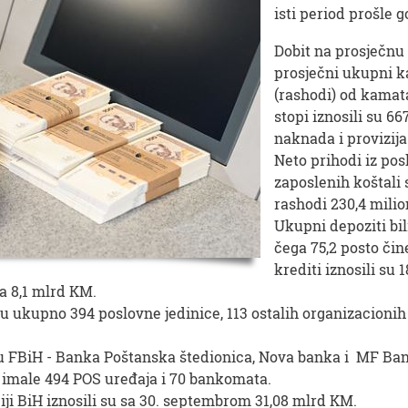
isti period prošle 
Dobit na prosječnu a
prosječni ukupni ka
(rashodi) od kamata
stopi iznosili su 66
naknada i provizija
Neto prihodi iz posl
zaposlenih koštali 
rashodi 230,4 mili
Ukupni depoziti bil
čega 75,2 posto čin
krediti iznosili su
a 8,1 mlrd KM.
 ukupno 394 poslovne jedinice, 113 ostalih organizacionih d
u FBiH - Banka Poštanska štedionica, Nova banka i MF Banka
u imale 494 POS uređaja i 70 bankomata.
ji BiH iznosili su sa 30. septembrom 31,08 mlrd KM.