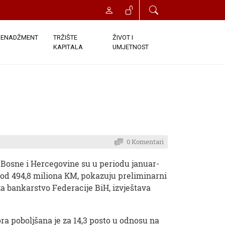
ENADŽMENT
TRŽIŠTE
ŽIVOT I
KAPITALA
UMJETNOST
0 Komentari
 Bosne i Hercegovine su u periodu januar-
t od 494,8 miliona KM, pokazuju preliminarni
za bankarstvo Federacije BiH, izvještava
ora poboljšana je za 14,3 posto u odnosu na