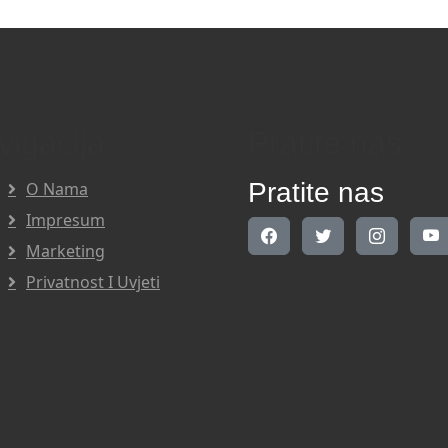
vigacija
Pratite nas
Pratite nas
O Nama
Impresum
Marketing
Privatnost I Uvjeti