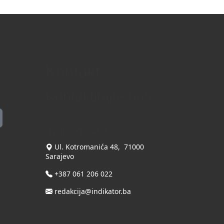
Kontakt
Kontaktirajte nas
INDIKATOR d.o.o.
Ul. Kotromanića 48, 71000
Sarajevo
+387 061 206 022
redakcija@indikator.ba