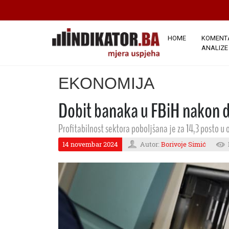
HOME
KOMENTA
ANALIZE
EKONOMIJA
Dobit banaka u FBiH nakon 
Profitabilnost sektora poboljšana je za 14,3 posto u 
14 novembar 2024
Autor:
Borivoje Simić