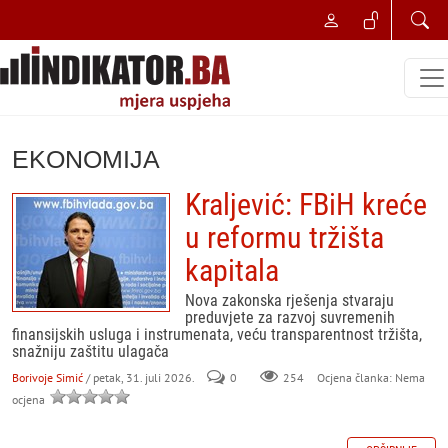
EKONOMIJA
Kraljević: FBiH kreće
u reformu tržišta
kapitala
Nova zakonska rješenja stvaraju
preduvjete za razvoj suvremenih
finansijskih usluga i instrumenata, veću transparentnost tržišta,
snažniju zaštitu ulagača
Borivoje Simić
/ petak, 31. juli 2026.
0
254
Ocjena članka: Nema
ocjena