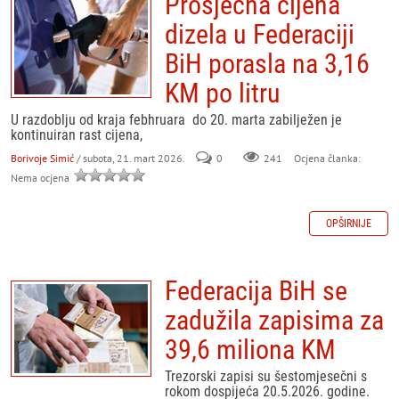
Prosječna cijena
dizela u Federaciji
BiH porasla na 3,16
KM po litru
U razdoblju od kraja febhruara do 20. marta zabilježen je
kontinuiran rast cijena,
Borivoje Simić
/ subota, 21. mart 2026.
0
241
Ocjena članka:
Nema ocjena
OPŠIRNIJE
Federacija BiH se
zadužila zapisima za
39,6 miliona KM
Trezorski zapisi su šestomjesečni s
rokom dospijeća 20.5.2026. godine.