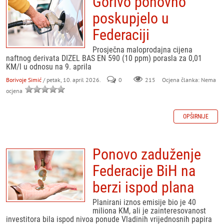
Gorivo ponovno
poskupjelo u
Federaciji
Prosječna maloprodajna cijena
naftnog derivata DIZEL BAS EN 590 (10 ppm) porasla za 0,01
KM/l u odnosu na 9. aprila
Borivoje Simić
/ petak, 10. april 2026.
0
215
Ocjena članka: Nema
ocjena
OPŠIRNIJE
Ponovo zaduženje
Federacije BiH na
berzi ispod plana
Planirani iznos emisije bio je 40
miliona KM, ali je zainteresovanost
investitora bila ispod nivoa ponude Vladinih vrijednosnih papira