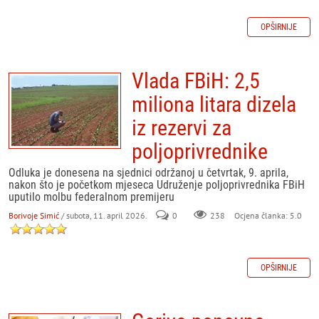
OPŠIRNIJE
Vlada FBiH: 2,5
miliona litara dizela
iz rezervi za
poljoprivrednike
Odluka je donesena na sjednici održanoj u četvrtak, 9. aprila,
nakon što je početkom mjeseca Udruženje poljoprivrednika FBiH
uputilo molbu federalnom premijeru
Borivoje Simić
/ subota, 11. april 2026.
0
238
Ocjena članka: 5.0
OPŠIRNIJE