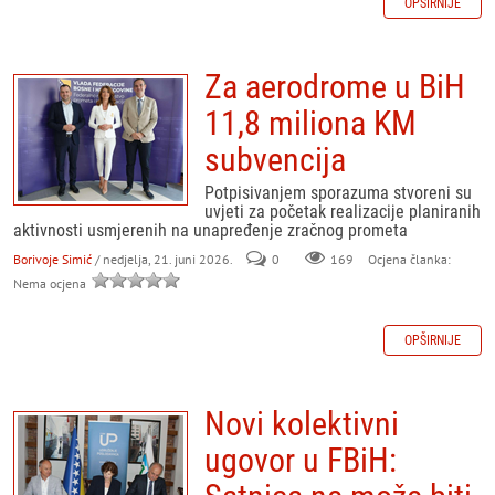
OPŠIRNIJE
Za aerodrome u BiH
11,8 miliona KM
subvencija
Potpisivanjem sporazuma stvoreni su
uvjeti za početak realizacije planiranih
aktivnosti usmjerenih na unapređenje zračnog prometa
Borivoje Simić
/ nedjelja, 21. juni 2026.
0
169
Ocjena članka:
Nema ocjena
OPŠIRNIJE
Novi kolektivni
ugovor u FBiH: