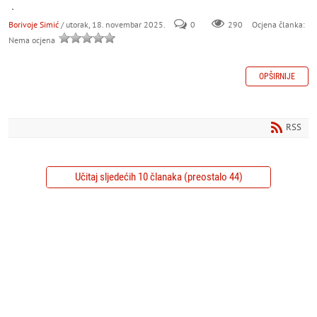
.
Borivoje Simić
/ utorak, 18. novembar 2025.
0
290
Ocjena članka:
Nema ocjena
OPŠIRNIJE
RSS
Učitaj sljedećih 10 članaka (preostalo 44)