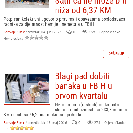
Satnica ne može biti
niža od 6,37 KM
Potpisan kolektivni ugovor o pravima i obavezama poslodavaca i
radnika za djelatnost hemije i nemetala u FBiH
Borivoje Simić
/ četvrtak, 04. juni 2026.
0
139
Ocjena članka:
Nema ocjena
OPŠIRNIJE
Blagi pad dobiti
banaka u FBiH u
prvom kvartalu
Neto prihodi/(rashodi) od kamata i
slični prihodi iznosili su 233,8 miliona
KM i činili su 66,2 posto ukupnih prihoda
Borivoje Simić
/ ponedjeljak, 18. maj 2026.
0
278
Ocjena članka:
5.0