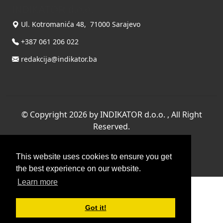
INDIKATOR d.o.o.
Ul. Kotromanića 48, 71000 Sarajevo
+387 061 206 022
redakcija@indikator.ba
©
Copyright 2026 by INDIKATOR d.o.o.
, All Right
Reserved.
Terms Of Use
|
Privacy Statement
This website uses cookies to ensure you get
Powered by THYME SYSTEMS doo
the best experience on our website.
Learn more
Got it!