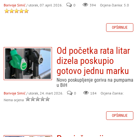
Borivoje Simić
/ utorak, 07. april 2026.
0
394
Ocjena članka: 5.0
OPŠIRNIJE
Od početka rata litar
dizela poskupio
gotovo jednu marku
Novo poskupljenje goriva na pumpama
u BiH
Borivoje Simić
/ utorak, 24. mart 2026.
0
184
Ocjena članka:
Nema ocjena
OPŠIRNIJE