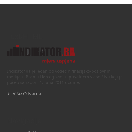
Text/HTML
Indikator.ba je jedan od vodećih finasijsko-poslovnih
medija u Bosni i Hercegovini u privatnom vlasništvu koji je
počeo sa radom 1. juna 2011 godine.
Više O Nama
Navigacija