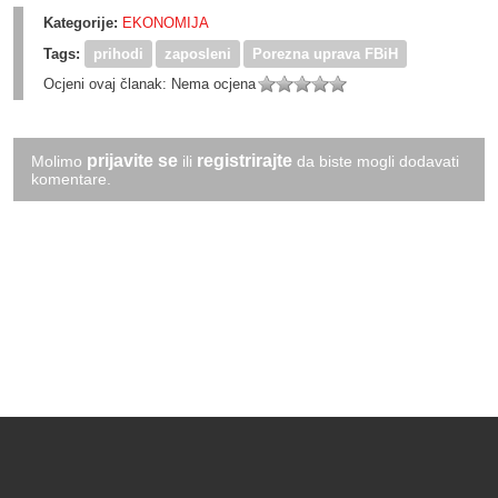
Kategorije:
EKONOMIJA
Tags:
prihodi
zaposleni
Porezna uprava FBiH
Ocjeni ovaj članak:
Nema ocjena
prijavite se
registrirajte
Molimo
ili
da biste mogli dodavati
komentare.