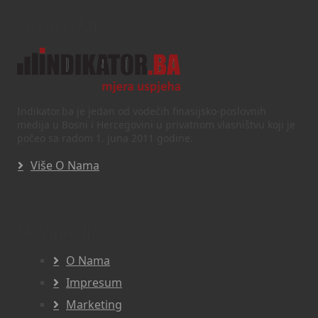
Text/HTML
Indikator.ba je jedan od vodećih finasijsko-poslovnih
medija u Bosni i Hercegovini u privatnom vlasništvu koji je
počeo sa radom 1. juna 2011 godine.
Više O Nama
Navigacija
O Nama
Impresum
Marketing