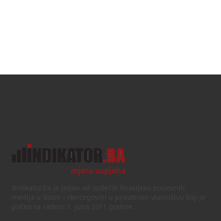
Text/HTML
Indikator.ba je jedan od vodećih finasijsko-poslovnih
medija u Bosni i Hercegovini u privatnom vlasništvu koji je
počeo sa radom 1. juna 2011 godine.