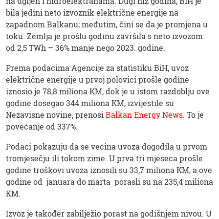
na ugljen i hidroelektranama. Dugi niz godina, BiH je
bila jedini neto izvoznik električne energije na
zapadnom Balkanu; međutim, čini se da je promjena u
toku. Zemlja je prošlu godinu završila s neto izvozom
od 2,5 TWh – 36% manje nego 2023. godine.
Prema podacima Agencije za statistiku BiH, uvoz
električne energije u prvoj polovici prošle godine
iznosio je 78,8 miliona KM, dok je u istom razdoblju ove
godine dosegao 344 miliona KM, izvijestile su
Nezavisne novine, prenosi
Balkan Energy News
. To je
povećanje od 337%.
Podaci pokazuju da se većina uvoza dogodila u prvom
tromjesečju ili tokom zime. U prva tri mjeseca prošle
godine troškovi uvoza iznosili su 33,7 miliona KM, a ove
godine od januara do marta porasli su na 235,4 miliona
KM.
Izvoz je također zabilježio porast na godišnjem nivou. U