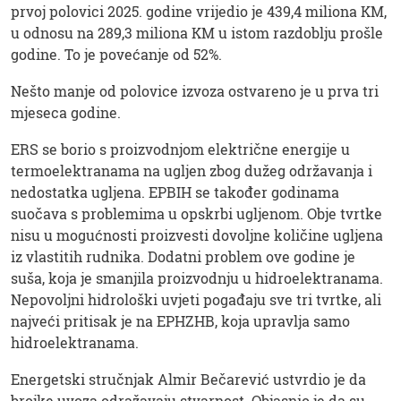
prvoj polovici 2025. godine vrijedio je 439,4 miliona KM,
u odnosu na 289,3 miliona KM u istom razdoblju prošle
godine. To je povećanje od 52%.
Nešto manje od polovice izvoza ostvareno je u prva tri
mjeseca godine.
ERS se borio s proizvodnjom električne energije u
termoelektranama na ugljen zbog dužeg održavanja i
nedostatka ugljena. EPBIH se također godinama
suočava s problemima u opskrbi ugljenom. Obje tvrtke
nisu u mogućnosti proizvesti dovoljne količine ugljena
iz vlastitih rudnika. Dodatni problem ove godine je
suša, koja je smanjila proizvodnju u hidroelektranama.
Nepovoljni hidrološki uvjeti pogađaju sve tri tvrtke, ali
najveći pritisak je na EPHZHB, koja upravlja samo
hidroelektranama.
Energetski stručnjak Almir Bečarević ustvrdio je da
brojke uvoza odražavaju stvarnost. Objasnio je da su