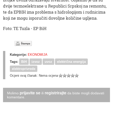
dvije termoelektrane u Republici Srpskoj na remontu,
te da EPBIH ima problema s hidrologijom i rudnicima
koji ne mogu isporučiti dovoljne količine ugljena.
Foto: TE Tuzla - EP BiH
Štampa
Kategorije:
EKONOMIJA
Tags:
BiH
izvoz
uvoz
električna energija
elektroprivrede
Ocjeni ovaj članak:
Nema ocjena
prijavite se
registrirajte
Molimo
ili
da biste mogli dodavati
komentare.