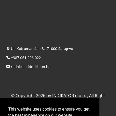
Kontakt
Kontaktirajte nas
INDIKATOR d.o.o.
Ul. Kotromanića 48, 71000 Sarajevo
+387 061 206 022
redakcija@indikator.ba
©
Copyright 2026 by INDIKATOR d.o.o.
, All Right
Reserved.
This website uses cookies to ensure you get
Terms Of Use
|
Privacy Statement
the best experience on our website.