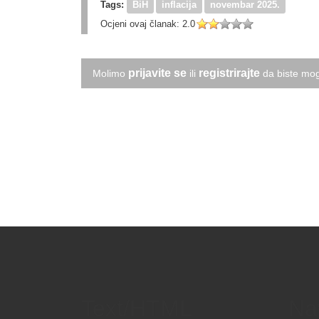
Tags:
BiH
inflacija
novembar 2025.
Ocjeni ovaj članak:
2.0
prijavite se
registrirajte
Molimo
ili
da biste mog
Text/HTML
Na