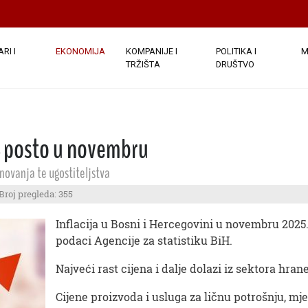
RI I
EKONOMIJA
KOMPANIJE I
POLITIKA I
M
TRŽIŠTA
DRUŠTVO
,4 posto u novembru
tanovanja te ugostiteljstva
Broj pregleda: 355
Inflacija u Bosni i Hercegovini u novembru 2025.
podaci Agencije za statistiku BiH.
Najveći rast cijena i dalje dolazi iz sektora hrane
Cijene proizvoda i usluga za ličnu potrošnju, m