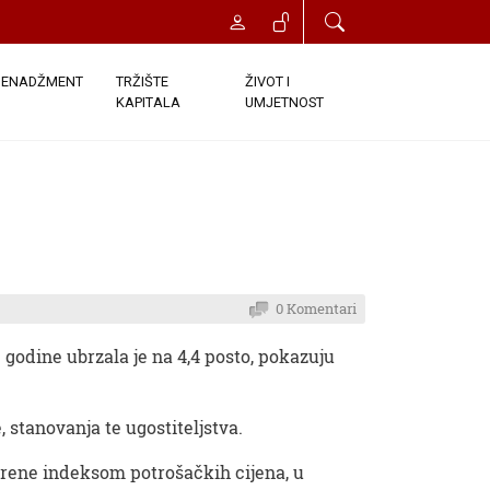
ENADŽMENT
TRŽIŠTE
ŽIVOT I
KAPITALA
UMJETNOST
0 Komentari
 godine ubrzala je na 4,4 posto, pokazuju
, stanovanja te ugostiteljstva.
jerene indeksom potrošačkih cijena, u