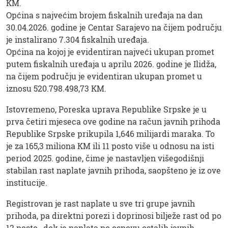
KM.
Općina s najvećim brojem fiskalnih uređaja na dan
30.04.2026. godine je Centar Sarajevo na čijem području
je instalirano 7.304 fiskalnih uređaja.
Općina na kojoj je evidentiran najveći ukupan promet
putem fiskalnih uređaja u aprilu 2026. godine je Ilidža,
na čijem području je evidentiran ukupan promet u
iznosu 520.798.498,73 KM.
Istovremeno, Poreska uprava Republike Srpske je u
prva četiri mjeseca ove godine na račun javnih prihoda
Republike Srpske prikupila 1,646 milijardi maraka. To
je za 165,3 miliona KM ili 11 posto više u odnosu na isti
period 2025. godine, čime je nastavljen višegodišnji
stabilan rast naplate javnih prihoda, saopšteno je iz ove
institucije.
Registrovan je rast naplate u sve tri grupe javnih
prihoda, pa direktni porezi i doprinosi bilježe rast od po
12 posto, dok je naplata po osnovu ostalih javnih