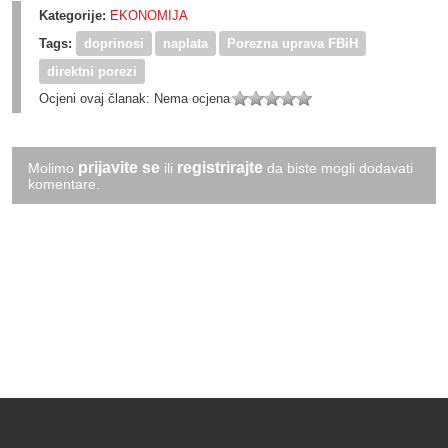
Kategorije:
EKONOMIJA
Tags:
doprinosi
naplata
Porezna uprava FBiH
direktni porezi
Ocjeni ovaj članak:
Nema ocjena
prijavite se
registrirajte
Molimo
ili
da biste mogli dodavati
komentare.