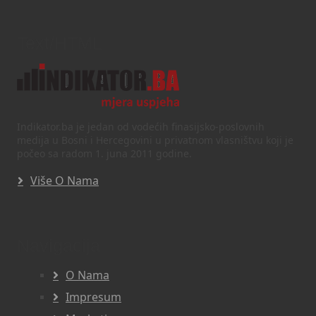
Text/HTML
Indikator.ba je jedan od vodećih finasijsko-poslovnih
medija u Bosni i Hercegovini u privatnom vlasništvu koji je
počeo sa radom 1. juna 2011 godine.
Više O Nama
Navigacija
O Nama
Impresum