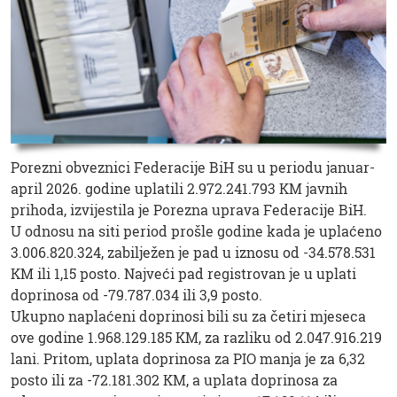
Porezni obveznici Federacije BiH su u periodu januar-
april 2026. godine uplatili 2.972.241.793 KM javnih
prihoda, izvijestila je Porezna uprava Federacije BiH.
U odnosu na siti period prošle godine kada je uplaćeno
3.006.820.324, zabilježen je pad u iznosu od -34.578.531
KM ili 1,15 posto. Najveći pad registrovan je u uplati
doprinosa od -79.787.034 ili 3,9 posto.
Ukupno naplaćeni doprinosi bili su za četiri mjeseca
ove godine 1.968.129.185 KM, za razliku od 2.047.916.219
lani. Pritom, uplata doprinosa za PIO manja je za 6,32
posto ili za -72.181.302 KM, a uplata doprinosa za