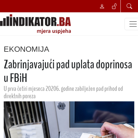
EKONOMIJA
Zabrinjavajući pad uplata doprinosa
u FBiH
U prva četiri mjeseca 20206. godine zabilježen pad prihod od
direktnih poreza