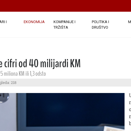
RI I
EKONOMIJA
KOMPANIJE I
POLITIKA I
M
TRŽIŠTA
DRUŠTVO
 cifri od 40 milijardi KM
 miliona KM ili 1,3 odsto
gleda: 218