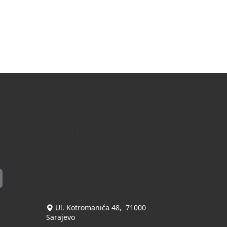
Kontakt
Kontaktirajte nas
INDIKATOR d.o.o.
Ul. Kotromanića 48, 71000
Sarajevo