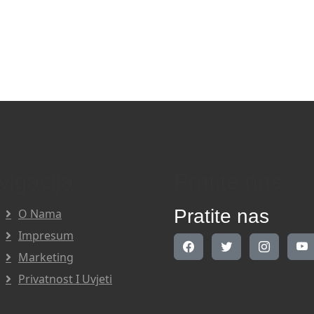
vigacija
Pratite nas
Pratite nas
O Nama
Impresum
Marketing
Privatnost I Uvjeti