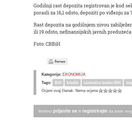
Godišnji rast depozita registrovan je kod sekt
porasli za 16,1 odsto, depoziti po viđenju za 
Rast depozita na godišnjem nivou zabilježen 
ili 19 odsto, nefinansijskih javnih preduzeća
Foto: CBBiH
Štampa
Kategorije:
EKONOMIJA
Tags:
BiH
krediti
centralna banka BiH
dep
Ocjeni ovaj članak:
Nema ocjena
prijavite se
registrirajte
Molimo
ili
da biste mog