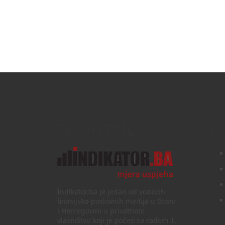
Text/HTML
Na
Indikator.ba je jedan od vodećih
finasijsko-poslovnih medija u Bosni
i Hercegovini u privatnom
vlasništvu koji je počeo sa radom 1.