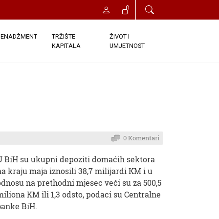
ENADŽMENT
TRŽIŠTE
ŽIVOT I
KAPITALA
UMJETNOST
0 Komentari
U BiH su ukupni depoziti domaćih sektora
na kraju maja iznosili 38,7 milijardi KM i u
odnosu na prethodni mjesec veći su za 500,5
miliona KM ili 1,3 odsto, podaci su Centralne
banke BiH.