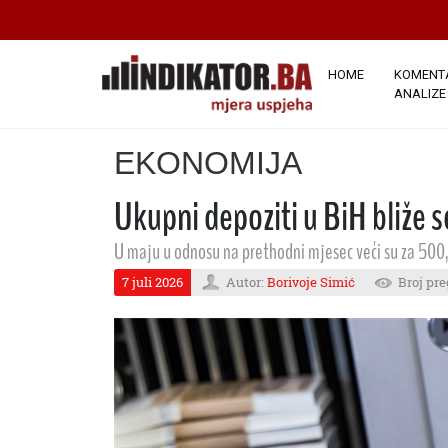
HOME
KOMENTA
ANALIZE
EKONOMIJA
Ukupni depoziti u BiH bliže se
U maju u odnosu na prethodni mjesec veći su za 500,5
7 juli 2026
Autor:
Borivoje Simić
Broj pre