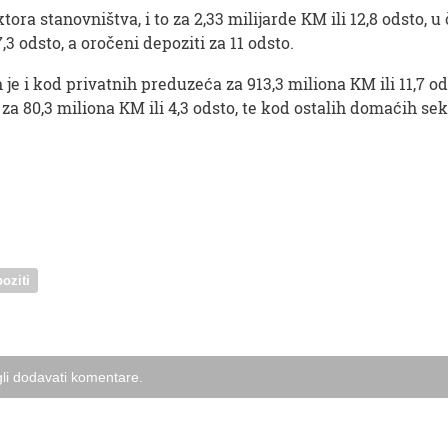
ora stanovništva, i to za 2,33 milijarde KM ili 12,8 odsto, u 
7,3 odsto, a oročeni depoziti za 11 odsto.
je i kod privatnih preduzeća za 913,3 miliona KM ili 11,7 od
 za 80,3 miliona KM ili 4,3 odsto, te kod ostalih domaćih sek
oziti
li dodavati komentare.