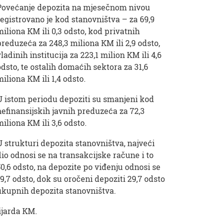
Povećanje depozita na mjesečnom nivou
registrovano je kod stanovništva – za 69,9
miliona KM ili 0,3 odsto, kod privatnih
preduzeća za 248,3 miliona KM ili 2,9 odsto,
vladinih institucija za 223,1 milion KM ili 4,6
odsto, te ostalih domaćih sektora za 31,6
miliona KM ili 1,4 odsto.
U istom periodu depoziti su smanjeni kod
nefinansijskih javnih preduzeća za 72,3
miliona KM ili 3,6 odsto.
U strukturi depozita stanovništva, najveći
dio odnosi se na transakcijske račune i to
50,6 odsto, na depozite po viđenju odnosi se
19,7 odsto, dok su oročeni depoziti 29,7 odsto
ukupnih depozita stanovništva.
ijarda KM.