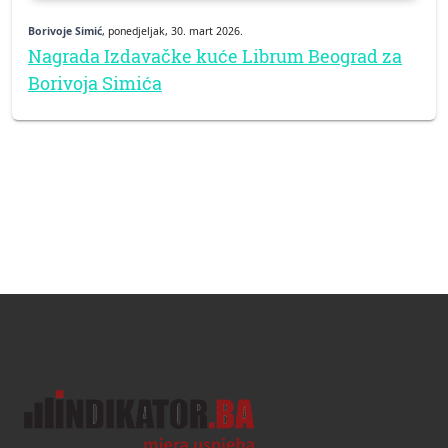
Borivoje Simić
, ponedjeljak, 30. mart 2026.
Nagrada Izdavačke kuće Librum Beograd za
Borivoja Simića