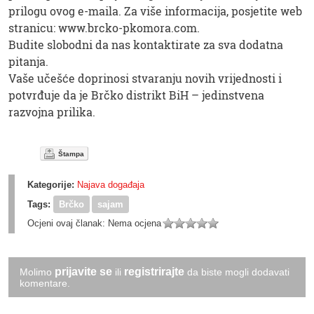
prilogu ovog e-maila. Za više informacija, posjetite web
stranicu: www.brcko-pkomora.com.
Budite slobodni da nas kontaktirate za sva dodatna
pitanja.
Vaše učešće doprinosi stvaranju novih vrijednosti i
potvrđuje da je Brčko distrikt BiH – jedinstvena
razvojna prilika.
Štampa
Kategorije:
Najava događaja
Tags:
Brčko
sajam
Ocjeni ovaj članak:
Nema ocjena
prijavite se
registrirajte
Molimo
ili
da biste mogli dodavati
komentare.