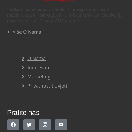
Indikator.ba je jedan od vodećih finasijsko-poslovnih
medija u Bosni i Hercegovini u privatnom vlasništvu koji je
počeo sa radom 1. juna 2011 godine.
Više O Nama
O Nama
Impresum
Marketing
Privatnost I Uvjeti
Pratite nas