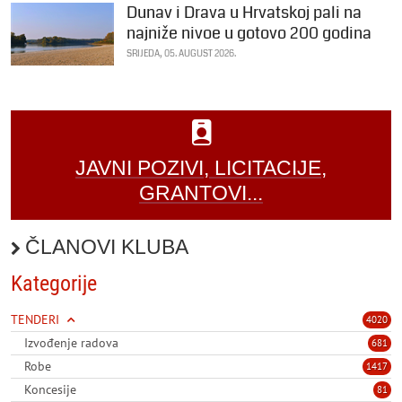
Dunav i Drava u Hrvatskoj pali na
najniže nivoe u gotovo 200 godina
SRIJEDA, 05. AUGUST 2026.
JAVNI POZIVI, LICITACIJE,
GRANTOVI...
ČLANOVI KLUBA
Kategorije
TENDERI
4020
Izvođenje radova
681
Robe
1417
Koncesije
81