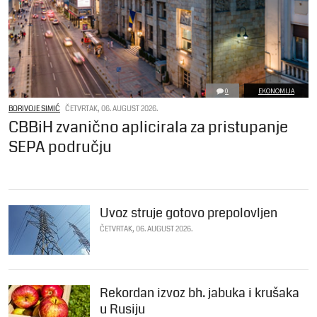
0
EKONOMIJA
BORIVOJE SIMIĆ
ČETVRTAK, 06. AUGUST 2026.
CBBiH zvanično aplicirala za pristupanje
SEPA području
Uvoz struje gotovo prepolovljen
ČETVRTAK, 06. AUGUST 2026.
Rekordan izvoz bh. jabuka i krušaka
u Rusiju