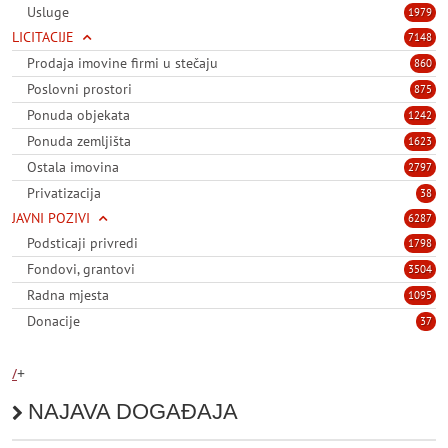
Usluge
1979
LICITACIJE
7148
Prodaja imovine firmi u stečaju
860
Poslovni prostori
875
Ponuda objekata
1242
Ponuda zemljišta
1623
Ostala imovina
2797
Privatizacija
38
JAVNI POZIVI
6287
Podsticaji privredi
1798
Fondovi, grantovi
3504
Radna mjesta
1095
Donacije
37
/
+
NAJAVA DOGAĐAJA