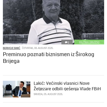
0
POLITIKA I DRUŠTVO
BORIVOJE SIMIĆ
ČETVRTAK, 06. AUGUST 2026.
Preminuo poznati biznismen iz Širokog
Brijega
Lakić: Većinski vlasnici Nove
Željezare odbili rješenja Vlade FBiH
SRIJEDA, 05. AUGUST 2026.