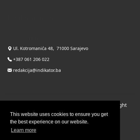
Kontaktirajte nas
INDIKATOR d.o.o.
Ul. Kotromanića 48, 71000 Sarajevo
+387 061 206 022
redakcija@indikator.ba
©
Copyright 2026 by INDIKATOR d.o.o.
, All Right
Reserved.
This website uses cookies to ensure you get
the best experience on our website.
Terms Of Use
|
Privacy Statement
Learn more
Powered by THYME SYSTEMS doo