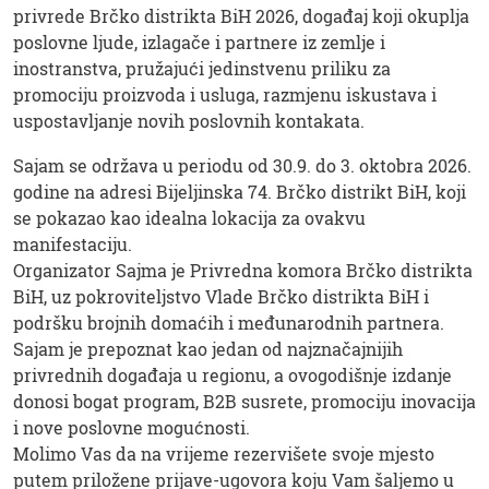
privrede Brčko distrikta BiH 2026, događaj koji okuplja
poslovne ljude, izlagače i partnere iz zemlje i
inostranstva, pružajući jedinstvenu priliku za
promociju proizvoda i usluga, razmjenu iskustava i
uspostavljanje novih poslovnih kontakata.
Sajam se održava u periodu od 30.9. do 3. oktobra 2026.
godine na adresi Bijeljinska 74. Brčko distrikt BiH, koji
se pokazao kao idealna lokacija za ovakvu
manifestaciju.
Organizator Sajma je Privredna komora Brčko distrikta
BiH, uz pokroviteljstvo Vlade Brčko distrikta BiH i
podršku brojnih domaćih i međunarodnih partnera.
Sajam je prepoznat kao jedan od najznačajnijih
privrednih događaja u regionu, a ovogodišnje izdanje
donosi bogat program, B2B susrete, promociju inovacija
i nove poslovne mogućnosti.
Molimo Vas da na vrijeme rezervišete svoje mjesto
putem priložene prijave-ugovora koju Vam šaljemo u