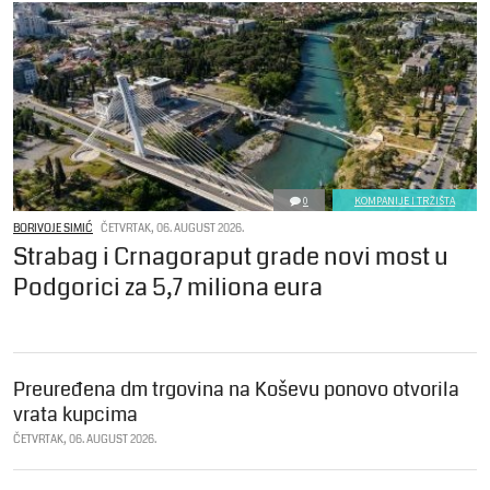
0
KOMPANIJE I TRŽIŠTA
BORIVOJE SIMIĆ
ČETVRTAK, 06. AUGUST 2026.
Strabag i Crnagoraput grade novi most u
Podgorici za 5,7 miliona eura
Preuređena dm trgovina na Koševu ponovo otvorila
vrata kupcima
ČETVRTAK, 06. AUGUST 2026.