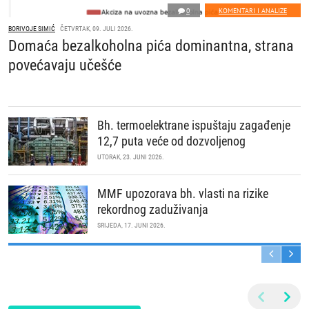
0
KOMENTARI I ANALIZE
BORIVOJE SIMIĆ
ČETVRTAK, 09. JULI 2026.
Domaća bezalkoholna pića dominantna, strana
povećavaju učešće
Bh. termoelektrane ispuštaju zagađenje
12,7 puta veće od dozvoljenog
UTORAK, 23. JUNI 2026.
MMF upozorava bh. vlasti na rizike
rekordnog zaduživanja
SRIJEDA, 17. JUNI 2026.