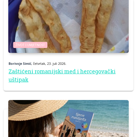
ŽIVOT I UMJETNOST
Borivoje Simić
, četvrtak, 23. juli 2026.
Zaštićeni romanijski med i hercegovački
uštipak