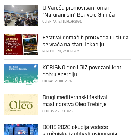
U Varešu promovisan roman
"Nafurani sin" Borivoje Simića
ČETVRTAK, 12. FEBRUAR 2026.
Festival domaćih proizvoda i usluga
se vraća na staru lokaciju
PONEDJELJAK, 22. JUNI 2026.
KORISNO doo i GIZ povezani kroz
dobru energiju
UTORAK, 21. JULI 2026.
Drugi mediteranski festival
maslinarstva Oleo Trebinje
SRIJEDA, 22. JULI 2026.
DORS 2026 okuplja vodeće
stručnjake iz oblasti osiguranja