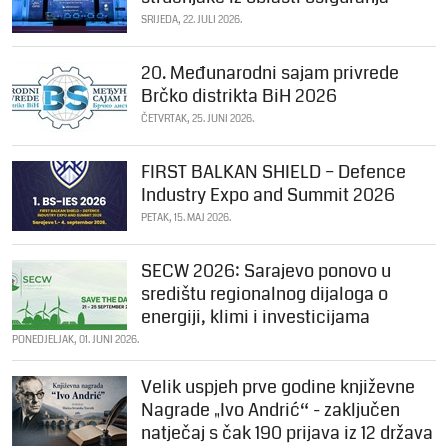
SRIJEDA, 22. JULI 2026.
20. Međunarodni sajam privrede
Brčko distrikta BiH 2026
ČETVRTAK, 25. JUNI 2026.
FIRST BALKAN SHIELD – Defence
Industry Expo and Summit 2026
PETAK, 15. MAJ 2026.
SECW 2026: Sarajevo ponovo u
središtu regionalnog dijaloga o
energiji, klimi i investicijama
PONEDJELJAK, 01. JUNI 2026.
Velik uspjeh prve godine književne
Nagrade „Ivo Andrić“ - zaključen
natječaj s čak 190 prijava iz 12 država