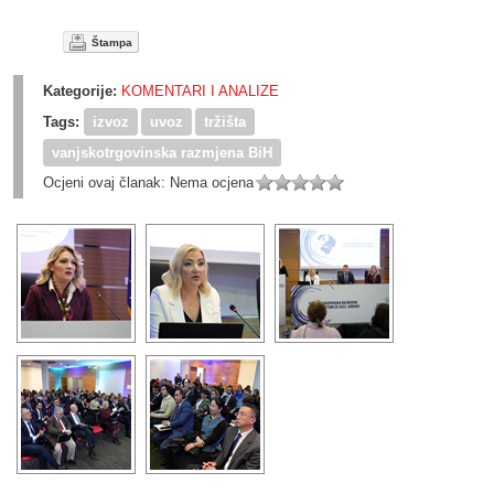
Štampa
Kategorije:
KOMENTARI I ANALIZE
Tags:
izvoz
uvoz
tržišta
vanjskotrgovinska razmjena BiH
Ocjeni ovaj članak:
Nema ocjena