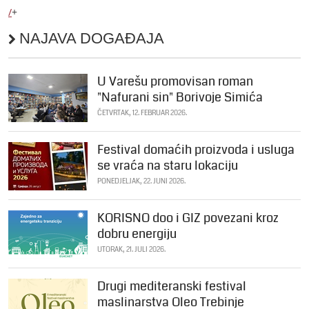
/
+
NAJAVA DOGAĐAJA
U Varešu promovisan roman
"Nafurani sin" Borivoje Simića
ČETVRTAK, 12. FEBRUAR 2026.
Festival domaćih proizvoda i usluga
se vraća na staru lokaciju
PONEDJELJAK, 22. JUNI 2026.
KORISNO doo i GIZ povezani kroz
dobru energiju
UTORAK, 21. JULI 2026.
Drugi mediteranski festival
maslinarstva Oleo Trebinje