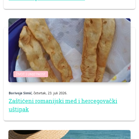
ŽIVOT I UMJETNOST
Borivoje Simić
, četvrtak, 23. juli 2026.
Zaštićeni romanijski med i hercegovački
uštipak