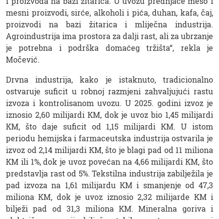
i proizvoda na bazi žitarica. U uvozu prednjače meso i
mesni proizvodi, sirće, alkoholi i pića, duhan, kafa, čaj,
proizvodi na bazi žitarica i mliječna industrija.
Agroindustrija ima prostora za dalji rast, ali za ubrzanje
je potrebna i podrška domaćeg tržišta“, rekla je
Močević.
Drvna industrija, kako je istaknuto, tradicionalno
ostvaruje suficit u robnoj razmjeni zahvaljujući rastu
izvoza i kontrolisanom uvozu. U 2025. godini izvoz je
iznosio 2,60 milijardi KM, dok je uvoz bio 1,45 milijardi
KM, što daje suficit od 1,15 milijardi KM. U istom
periodu hemijska i farmaceutska industrija ostvarila je
izvoz od 2,14 milijardi KM, što je blagi pad od 11 miliona
KM ili 1%, dok je uvoz povećan na 4,66 milijardi KM, što
predstavlja rast od 5%. Tekstilna industrija zabilježila je
pad izvoza na 1,61 milijardu KM i smanjenje od 47,3
miliona KM, dok je uvoz iznosio 2,32 milijarde KM i
bilježi pad od 31,3 miliona KM. Mineralna goriva i