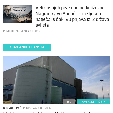
Velik uspjeh prve godine književne
Nagrade „Ivo Andrić“ - zaključen
natječaj s čak 190 prijava iz 12 država
svijeta
PONEDJELJAK, 03. AUGUST 2026.
KOMPANIJE I TRŽIŠTA
0
KOMPANIJE I TRŽIŠTA
BORIVOJE SIMIĆ
PETAK, 07. AUGUST 2026.