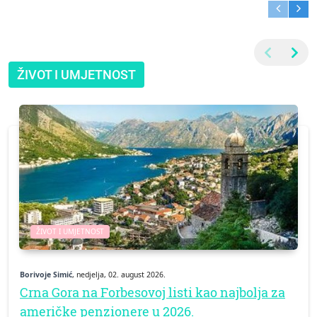
ŽIVOT I UMJETNOST
ŽIVOT I UMJETNOST
Borivoje Simić
, nedjelja, 02. august 2026.
Crna Gora na Forbesovoj listi kao najbolja za
američke penzionere u 2026.