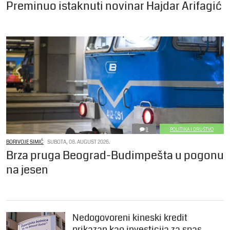
Preminuo istaknuti novinar Hajdar Arifagić
0
POLITIKA I DRUŠTVO
BORIVOJE SIMIĆ
SUBOTA, 08. AUGUST 2026.
Brza pruga Beograd-Budimpešta u pogonu
na jesen
Nedogovoreni kineski kredit
prikazan kao investicija za spas