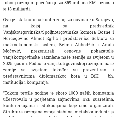
robnoj razmjeni povećan je za 359 miliona KM i iznosio
je 13 milijardi.
Ovo je istaknuto na konferenciji za novinare u Sarajevu,
na kojoj su predsjednik
Vanjskotrgovinska/Spoljnotrgovinska komora Bosne i
Hercegovine Ahmet Egrlić i predstavnice Sektora za
makroekonomski sistem, Belma Alihodžić i Amila
Močević, prezentirali osnovne pokazatelje
vanjskotrgovinske razmjene naše zemlje sa svijetom u
2025. godini. Podaci o vanjskotrgovinskoj razmjeni naše
zemlje sa svijetom također su prezentirani i
predstavnicima diplomatskog kora u BiH, bh.
institucija i kompanija.
“Tokom prošle godine je skoro 1000 naših kompanija
učestvovalo u posjetama sajmovima, B2B susretima,
konferencijama i edukacijama koje smo organizirali.
Struktura razmjene ostaje stabilna, metalska industrija