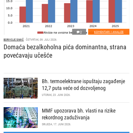
0
KOMENTARI I ANALIZE
BORIVOJE SIMIĆ
ČETVRTAK, 09. JULI 2026.
Domaća bezalkoholna pića dominantna, strana
povećavaju učešće
Bh. termoelektrane ispuštaju zagađenje
12,7 puta veće od dozvoljenog
UTORAK, 23. JUNI 2026.
MMF upozorava bh. vlasti na rizike
rekordnog zaduživanja
SRIJEDA, 17. JUNI 2026.