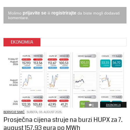
prijavite se
registrirajte
Molimo
ili
da biste mogli dodavati
komentare.
EKONOMIJA
0
EKONOMIJA
BORIVOJE SIMIĆ
SUBOTA, 08. AUGUST 2026.
Prosječna cijena struje na burzi HUPX za 7.
august 157,93 eura po MWh