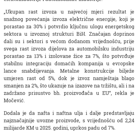
„Ukupan rast izvoza u najvećoj mjeri rezultat je
snažnog povećanja izvoza električne energije, koji je
porastao za 30% i potvrdio ključnu ulogu energetskog
sektora u izvoznoj strukturi BiH. Značajan doprinos
dali su i sektori s većom dodanom vrijednošću, prije
svega rast izvoza dijelova za automobilsku industriju
porastao za 13% i izolovane žice za 7%, što potvrđuje
stabilnu integraciju domaćih kompanija u evropske
lance snabdijevanja. Metalne konstrukcije bilježe
umjeren rast od 5%, dok je izvoz namještaja blago
smanjen za 2%, što ukazuje na izazove na tržištu, ali i na
zadržano prisustvo bh. proizvođača u EU“, rekla je
Močević.
Dodala je da nafta i naftna ulja i dalje predstavljaju
najznačajnije uvozne proizvode, s vrijednošću od 2,24
milijarde KM u 2025. godini, uprkos padu od 7%.