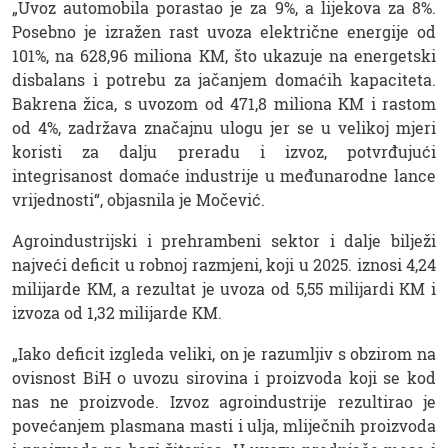
„Uvoz automobila porastao je za 9%, a lijekova za 8%.
Posebno je izražen rast uvoza električne energije od
101%, na 628,96 miliona KM, što ukazuje na energetski
disbalans i potrebu za jačanjem domaćih kapaciteta.
Bakrena žica, s uvozom od 471,8 miliona KM i rastom
od 4%, zadržava značajnu ulogu jer se u velikoj mjeri
koristi za dalju preradu i izvoz, potvrđujući
integrisanost domaće industrije u međunarodne lance
vrijednosti“, objasnila je Močević.
Agroindustrijski i prehrambeni sektor i dalje bilježi
najveći deficit u robnoj razmjeni, koji u 2025. iznosi 4,24
milijarde KM, a rezultat je uvoza od 5,55 milijardi KM i
izvoza od 1,32 milijarde KM.
„Iako deficit izgleda veliki, on je razumljiv s obzirom na
ovisnost BiH o uvozu sirovina i proizvoda koji se kod
nas ne proizvode. Izvoz agroindustrije rezultirao je
povećanjem plasmana masti i ulja, mliječnih proizvoda