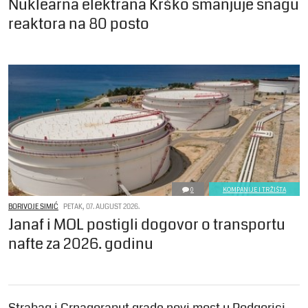
Nuklearna elektrana Krško smanjuje snagu
reaktora na 80 posto
0
KOMPANIJE I TRŽIŠTA
BORIVOJE SIMIĆ
PETAK, 07. AUGUST 2026.
Janaf i MOL postigli dogovor o transportu
nafte za 2026. godinu
Strabag i Crnagoraput grade novi most u Podgorici