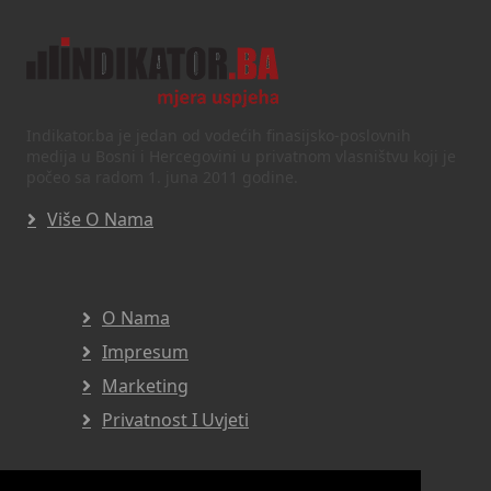
Indikator.ba je jedan od vodećih finasijsko-poslovnih
medija u Bosni i Hercegovini u privatnom vlasništvu koji je
počeo sa radom 1. juna 2011 godine.
Više O Nama
O Nama
Impresum
Marketing
Privatnost I Uvjeti