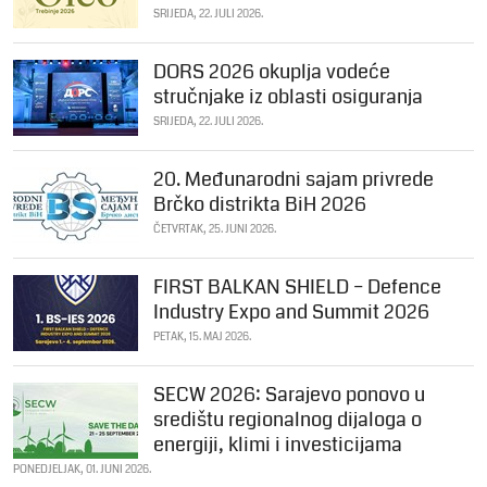
SRIJEDA, 22. JULI 2026.
DORS 2026 okuplja vodeće
stručnjake iz oblasti osiguranja
SRIJEDA, 22. JULI 2026.
20. Međunarodni sajam privrede
Brčko distrikta BiH 2026
ČETVRTAK, 25. JUNI 2026.
FIRST BALKAN SHIELD – Defence
Industry Expo and Summit 2026
PETAK, 15. MAJ 2026.
SECW 2026: Sarajevo ponovo u
središtu regionalnog dijaloga o
energiji, klimi i investicijama
PONEDJELJAK, 01. JUNI 2026.