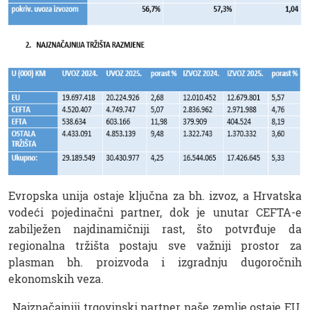
Evropska unija ostaje ključna za bh. izvoz, a Hrvatska
vodeći pojedinačni partner, dok je unutar CEFTA-e
zabilježen najdinamičniji rast, što potvrđuje da
regionalna tržišta postaju sve važniji prostor za
plasman bh. proizvoda i izgradnju dugoročnih
ekonomskih veza.
„Najznačajniji trgovinski partner naše zemlje ostaje EU,