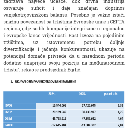
zadržava najveće učešće, dok drvna industrija
ostvaruje suficit i daje značajan doprinos
vanjskotrgovinskom balansu. Posebno je važno istaći
snažnu povezanost sa tržištima Evropske unije i CEFTA
regiona, gdje su bh. kompanije integrisane u regionalne
i evropske lance vrijednosti. Rast izvoza na pojedinim
tržištima, uz istovremenu potrebu daljnje
diverzifikacije i jačanja konkurentnosti, ukazuje na
potencijal domaće privrede da u narednom periodu
dodatno unaprijedi svoju poziciju na međunarodnom
tržištu”, rekao je predsjednik Egrlić.