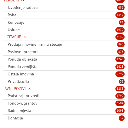
TENDERI
4020
Izvođenje radova
681
Robe
1417
Koncesije
81
Usluge
1979
LICITACIJE
7149
Prodaja imovine firmi u stečaju
860
Poslovni prostori
875
Ponuda objekata
1243
Ponuda zemljišta
1623
Ostala imovina
2797
Privatizacija
38
JAVNI POZIVI
6288
Podsticaji privredi
1799
Fondovi, grantovi
3504
Radna mjesta
1095
Donacije
37