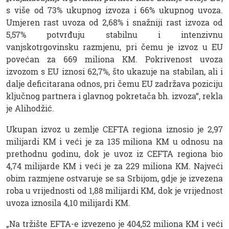
s više od 73% ukupnog izvoza i 66% ukupnog uvoza.
Umjeren rast uvoza od 2,68% i snažniji rast izvoza od
5,57% potvrđuju stabilnu i intenzivnu
vanjskotrgovinsku razmjenu, pri čemu je izvoz u EU
povećan za 669 miliona KM. Pokrivenost uvoza
izvozom s EU iznosi 62,7%, što ukazuje na stabilan, ali i
dalje deficitarana odnos, pri čemu EU zadržava poziciju
ključnog partnera i glavnog pokretača bh. izvoza“, rekla
je Alihodžić.
Ukupan izvoz u zemlje CEFTA regiona iznosio je 2,97
milijardi KM i veći je za 135 miliona KM u odnosu na
prethodnu godinu, dok je uvoz iz CEFTA regiona bio
4,74 milijarde KM i veći je za 229 miliona KM. Najveći
obim razmjene ostvaruje se sa Srbijom, gdje je izvezena
roba u vrijednosti od 1,88 milijardi KM, dok je vrijednost
uvoza iznosila 4,10 milijardi KM.
„Na tržište EFTA-e izvezeno je 404,52 miliona KM i veći