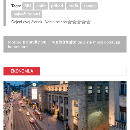
Tags:
BiH
dobit
prihod
profit
zarada
najveći trgovci
Ocjeni ovaj članak:
Nema ocjena
prijavite se
registrirajte
Molimo
ili
da biste mogli dodavati
komentare.
EKONOMIJA