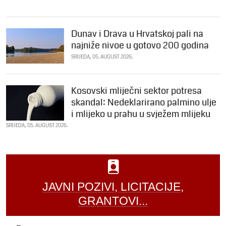
Dunav i Drava u Hrvatskoj pali na
najniže nivoe u gotovo 200 godina
SRIJEDA, 05. AUGUST 2026.
Kosovski mliječni sektor potresa
skandal: Nedeklarirano palmino ulje
i mlijeko u prahu u svježem mlijeku
SRIJEDA, 05. AUGUST 2026.
JAVNI POZIVI, LICITACIJE,
GRANTOVI...