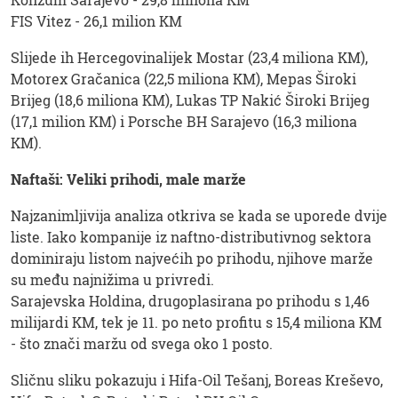
FIS Vitez - 26,1 milion KM
Slijede ih Hercegovinalijek Mostar (23,4 miliona KM),
Motorex Gračanica (22,5 miliona KM), Mepas Široki
Brijeg (18,6 miliona KM), Lukas TP Nakić Široki Brijeg
(17,1 milion KM) i Porsche BH Sarajevo (16,3 miliona
KM).
Naftaši: Veliki prihodi, male marže
Najzanimljivija analiza otkriva se kada se uporede dvije
liste. Iako kompanije iz naftno-distributivnog sektora
dominiraju listom najvećih po prihodu, njihove marže
su među najnižima u privredi.
Sarajevska Holdina, drugoplasirana po prihodu s 1,46
milijardi KM, tek je 11. po neto profitu s 15,4 miliona KM
- što znači maržu od svega oko 1 posto.
Sličnu sliku pokazuju i Hifa-Oil Tešanj, Boreas Kreševo,