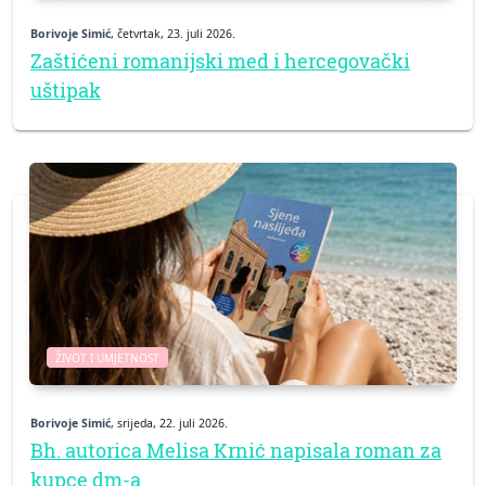
Borivoje Simić
, četvrtak, 23. juli 2026.
Zaštićeni romanijski med i hercegovački
uštipak
ŽIVOT I UMJETNOST
Borivoje Simić
, srijeda, 22. juli 2026.
Bh. autorica Melisa Krnić napisala roman za
kupce dm-a