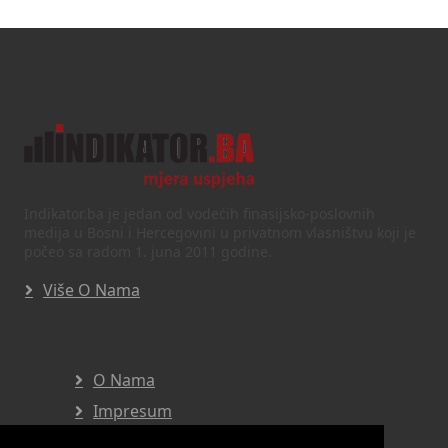
Indikator.ba je jedan od vodećih finasijsko-poslovnih
medija u Bosni i Hercegovini u privatnom vlasništvu koji je
počeo sa radom 1. juna 2011 godine.
Više O Nama
O Nama
Impresum
Marketing