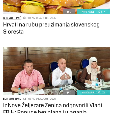
0
KOMPANIJE I TRŽIŠTA
BORIVOJE SIMIĆ
ČETVRTAK, 06. AUGUST 2026.
Hrvati na rubu preuzimanja slovenskog
Sloresta
0
KOMPANIJE I TRŽIŠTA
BORIVOJE SIMIĆ
ČETVRTAK, 06. AUGUST 2026.
Iz Nove Željezare Zenica odgovorili Vladi
FBiH: Ponude bez plana i ulaganja