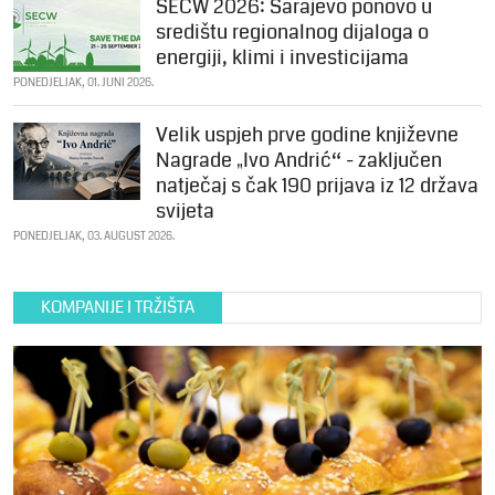
SECW 2026: Sarajevo ponovo u
središtu regionalnog dijaloga o
energiji, klimi i investicijama
PONEDJELJAK, 01. JUNI 2026.
Velik uspjeh prve godine književne
Nagrade „Ivo Andrić“ - zaključen
natječaj s čak 190 prijava iz 12 država
svijeta
PONEDJELJAK, 03. AUGUST 2026.
KOMPANIJE I TRŽIŠTA