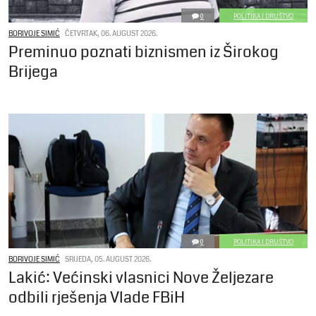
0
POLITIKA I DRUŠTVO
BORIVOJE SIMIĆ
ČETVRTAK, 06. AUGUST 2026.
Preminuo poznati biznismen iz Širokog
Brijega
0
POLITIKA I DRUŠTVO
BORIVOJE SIMIĆ
SRIJEDA, 05. AUGUST 2026.
Lakić: Većinski vlasnici Nove Željezare
odbili rješenja Vlade FBiH