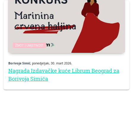
ŽIVOT I UMJETNOST
Borivoje Simić
, ponedjeljak, 30. mart 2026.
Nagrada Izdavačke kuće Librum Beograd za
Borivoja Simića