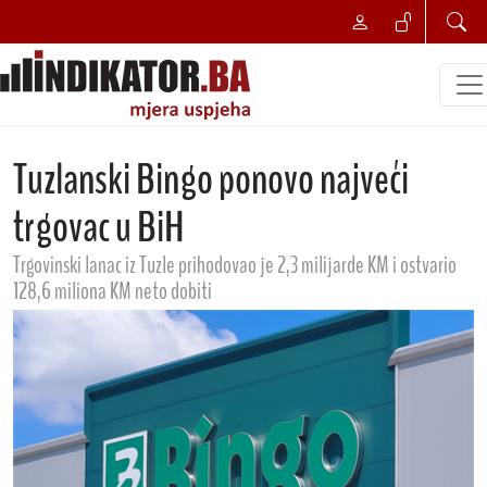
Tuzlanski Bingo ponovo najveći
trgovac u BiH
Trgovinski lanac iz Tuzle prihodovao je 2,3 milijarde KM i ostvario
128,6 miliona KM neto dobiti