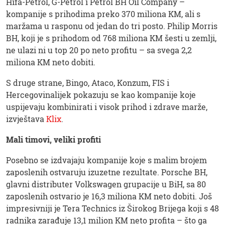
Hifa-Petrol, G-Petrol i Petrol BH Oil Company –
kompanije s prihodima preko 370 miliona KM, ali s
maržama u rasponu od jedan do tri posto. Philip Morris
BH, koji je s prihodom od 768 miliona KM šesti u zemlji,
ne ulazi ni u top 20 po neto profitu – sa svega 2,2
miliona KM neto dobiti.
S druge strane, Bingo, Ataco, Konzum, FIS i
Hercegovinalijek pokazuju se kao kompanije koje
uspijevaju kombinirati i visok prihod i zdrave marže,
izvještava
Klix
.
Mali timovi, veliki profiti
Posebno se izdvajaju kompanije koje s malim brojem
zaposlenih ostvaruju izuzetne rezultate. Porsche BH,
glavni distributer Volkswagen grupacije u BiH, sa 80
zaposlenih ostvario je 16,3 miliona KM neto dobiti. Još
impresivniji je Tera Technics iz Širokog Brijega koji s 48
radnika zarađuje 13,1 milion KM neto profita – što ga