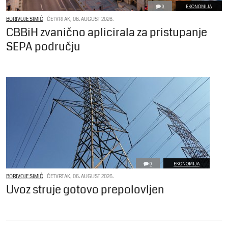
0
EKONOMIJA
BORIVOJE SIMIĆ
ČETVRTAK, 06. AUGUST 2026.
CBBiH zvanično aplicirala za pristupanje
SEPA području
0
EKONOMIJA
BORIVOJE SIMIĆ
ČETVRTAK, 06. AUGUST 2026.
Uvoz struje gotovo prepolovljen