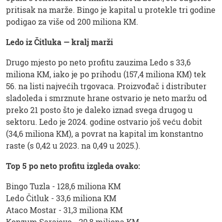
pritisak na marže. Bingo je kapital u protekle tri godine
podigao za više od 200 miliona KM.
Ledo iz Čitluka — kralj marži
Drugo mjesto po neto profitu zauzima Ledo s 33,6
miliona KM, iako je po prihodu (157,4 miliona KM) tek
56. na listi najvećih trgovaca. Proizvođač i distributer
sladoleda i smrznute hrane ostvario je neto maržu od
preko 21 posto što je daleko iznad svega drugog u
sektoru. Ledo je 2024. godine ostvario još veću dobit
(34,6 miliona KM), a povrat na kapital im konstantno
raste (s 0,42 u 2023. na 0,49 u 2025.).
Top 5 po neto profitu izgleda ovako:
Bingo Tuzla - 128,6 miliona KM
Ledo Čitluk - 33,6 miliona KM
Ataco Mostar - 31,3 miliona KM
Konzum Sarajevo - 29,8 miliona KM