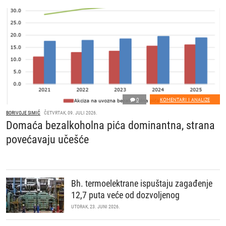
0
KOMENTARI I ANALIZE
BORIVOJE SIMIĆ
ČETVRTAK, 09. JULI 2026.
Domaća bezalkoholna pića dominantna, strana
povećavaju učešće
Bh. termoelektrane ispuštaju zagađenje
12,7 puta veće od dozvoljenog
UTORAK, 23. JUNI 2026.