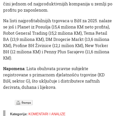
čini jednom od najproduktivnijih kompanija u zemlji po
profitu po zaposlenom.
Na listi najprofitabilnijih trgovaca u BiH za 2025. nalaze
se još i Planet iz Posušja (15,4 miliona KM neto profita),
Robot General Trading (15,2 miliona KM), Tema Retail
BA (13,9 miliona KM), DM Drogerie Markt (13,6 miliona
KM), Profine BH Živinice (12,1 milion KM), New Yorker
BH (12 miliona KM) i Penny Plus Sarajevo (11,6 miliona
KM).
Napomena
: Lista obuhvata pravne subjekte
registrovane s primarnom djelatnošću trgovine (KD
BiH, sektor G), što uključuje i distributere naftnih
derivata, duhana i lijekova.
Štampa
Kategorije:
KOMENTARI I ANALIZE