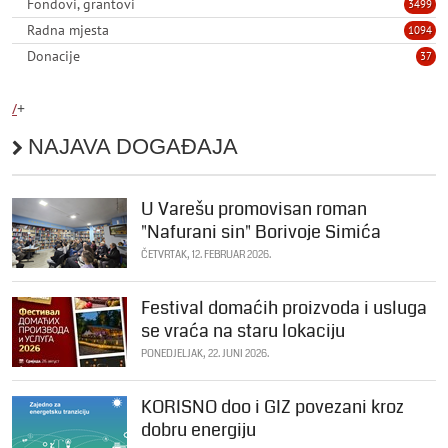
Fondovi, grantovi
3499
Radna mjesta
1094
Donacije
37
/
+
NAJAVA DOGAĐAJA
U Varešu promovisan roman
"Nafurani sin" Borivoje Simića
ČETVRTAK, 12. FEBRUAR 2026.
Festival domaćih proizvoda i usluga
se vraća na staru lokaciju
PONEDJELJAK, 22. JUNI 2026.
KORISNO doo i GIZ povezani kroz
dobru energiju