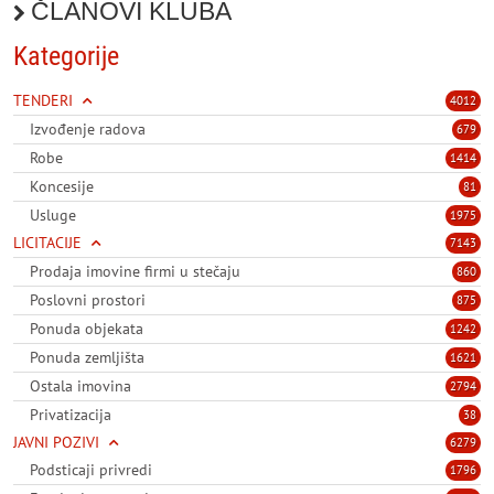
ČLANOVI KLUBA
Kategorije
TENDERI
4012
Izvođenje radova
679
Robe
1414
Koncesije
81
Usluge
1975
LICITACIJE
7143
Prodaja imovine firmi u stečaju
860
Poslovni prostori
875
Ponuda objekata
1242
Ponuda zemljišta
1621
Ostala imovina
2794
Privatizacija
38
JAVNI POZIVI
6279
Podsticaji privredi
1796