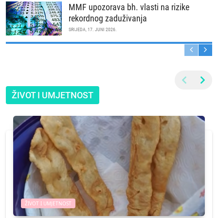
MMF upozorava bh. vlasti na rizike
rekordnog zaduživanja
SRIJEDA, 17. JUNI 2026.
ŽIVOT I UMJETNOST
ŽIVOT I UMJETNOST