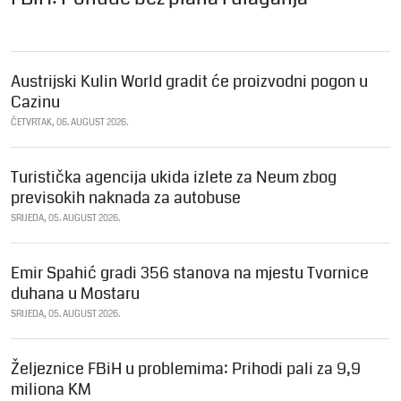
Austrijski Kulin World gradit će proizvodni pogon u
Cazinu
ČETVRTAK, 06. AUGUST 2026.
Turistička agencija ukida izlete za Neum zbog
previsokih naknada za autobuse
SRIJEDA, 05. AUGUST 2026.
Emir Spahić gradi 356 stanova na mjestu Tvornice
duhana u Mostaru
SRIJEDA, 05. AUGUST 2026.
Željeznice FBiH u problemima: Prihodi pali za 9,9
miliona KM