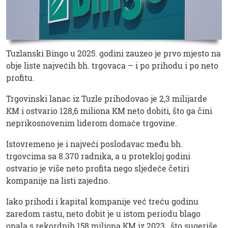
Tuzlanski Bingo u 2025. godini zauzeo je prvo mjesto na
obje liste najvećih bh. trgovaca – i po prihodu i po neto
profitu.
Trgovinski lanac iz Tuzle prihodovao je 2,3 milijarde
KM i ostvario 128,6 miliona KM neto dobiti, što ga čini
neprikosnovenim liderom domaće trgovine.
Istovremeno je i najveći poslodavac među bh.
trgovcima sa 8.370 radnika, a u protekloj godini
ostvario je više neto profita nego sljedeće četiri
kompanije na listi zajedno.
Iako prihodi i kapital kompanije već treću godinu
zaredom rastu, neto dobit je u istom periodu blago
opala s rekordnih 158 miliona KM iz 2023., što sugeriše