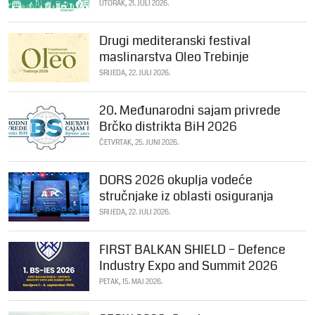
UTORAK, 21. JULI 2026.
Drugi mediteranski festival
maslinarstva Oleo Trebinje
SRIJEDA, 22. JULI 2026.
20. Međunarodni sajam privrede
Brčko distrikta BiH 2026
ČETVRTAK, 25. JUNI 2026.
DORS 2026 okuplja vodeće
stručnjake iz oblasti osiguranja
SRIJEDA, 22. JULI 2026.
FIRST BALKAN SHIELD – Defence
Industry Expo and Summit 2026
PETAK, 15. MAJ 2026.