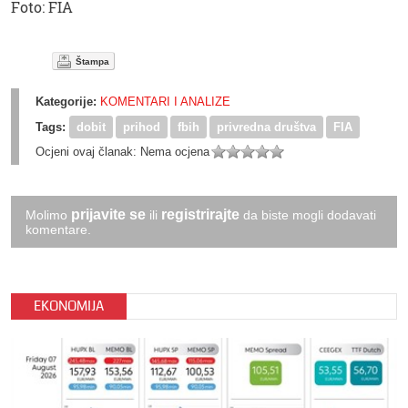
Foto: FIA
Štampa
Kategorije:
KOMENTARI I ANALIZE
Tags:
dobit
prihod
fbih
privredna društva
FIA
Ocjeni ovaj članak:
Nema ocjena
prijavite se
registrirajte
Molimo
ili
da biste mogli dodavati
komentare.
EKONOMIJA