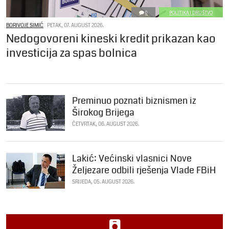
0
POLITIKA I DRUŠTVO
BORIVOJE SIMIĆ
PETAK, 07. AUGUST 2026.
Nedogovoreni kineski kredit prikazan kao
investicija za spas bolnica
Preminuo poznati biznismen iz
Širokog Brijega
ČETVRTAK, 06. AUGUST 2026.
Lakić: Većinski vlasnici Nove
Željezare odbili rješenja Vlade FBiH
SRIJEDA, 05. AUGUST 2026.