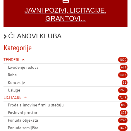
JAVNI POZIVI, LICITACIJE,
GRANTOVI...
ČLANOVI KLUBA
Kategorije
TENDERI
4020
Izvođenje radova
681
Robe
1417
Koncesije
81
Usluge
1979
LICITACIJE
7149
Prodaja imovine firmi u stečaju
860
Poslovni prostori
875
Ponuda objekata
1243
Ponuda zemljišta
1623