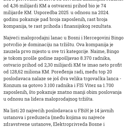
od 4,36 milijardi KM a ostvareni prihod bio je 74
milijarde KM. Usporedba 2025. u odnosu na 2024.
godinu pokazuje pad broja zaposlenih, rast broja
kompanija, te rast prihoda i finansijskog rezultata.
Najveći maloprodajni lanac u Bosni i Hercegovini Bingo
potvrdio je dominaciju na tržištu. Ova kompanija je
zauzela prvo mjesto u sve tri kategorije. Naime, Bingo
je tokom prošle godine zapošljavao 8.370 radnika,
ostvario prihod od 2,30 milijardi KM te imao neto profit
od 128,62 miliona KM. Poređenja radi, među top 20
poslodavaca nalaze se još dva velika trgovačka lanca -
Konzum sa gotovo 3.100 radnika i FIS Vitez sa 1.700
zaposlenih, što pokazuje znatno manji obim poslovanja
u odnosu na lidera maloprodajnog tržišta.
Na listi 20 najvećih poslodavaca u FBiH je 14 javnih
ustanova i preduzeća (među kojima su najveće
zdravstvene ustanove, Elektroprivreda Bosne i