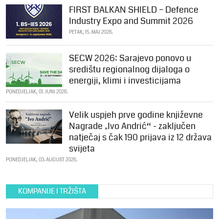
FIRST BALKAN SHIELD – Defence
Industry Expo and Summit 2026
PETAK, 15. MAJ 2026.
SECW 2026: Sarajevo ponovo u
središtu regionalnog dijaloga o
energiji, klimi i investicijama
PONEDJELJAK, 01. JUNI 2026.
Velik uspjeh prve godine književne
Nagrade „Ivo Andrić“ - zaključen
natječaj s čak 190 prijava iz 12 država
svijeta
PONEDJELJAK, 03. AUGUST 2026.
KOMPANIJE I TRŽIŠTA