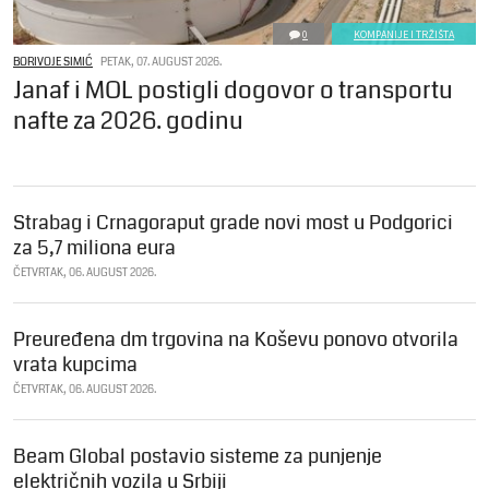
0
KOMPANIJE I TRŽIŠTA
BORIVOJE SIMIĆ
PETAK, 07. AUGUST 2026.
Janaf i MOL postigli dogovor o transportu
nafte za 2026. godinu
Strabag i Crnagoraput grade novi most u Podgorici
za 5,7 miliona eura
ČETVRTAK, 06. AUGUST 2026.
Preuređena dm trgovina na Koševu ponovo otvorila
vrata kupcima
ČETVRTAK, 06. AUGUST 2026.
Beam Global postavio sisteme za punjenje
električnih vozila u Srbiji