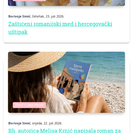
Borivoje Simić
, četvrtak, 23. juli 2026.
Zaštićeni romanijski med i hercegovački
uštipak
ŽIVOT I UMJETNOST
Borivoje Simić
, srijeda, 22. juli 2026.
Bh. autorica Melisa Krnić napisala roman za