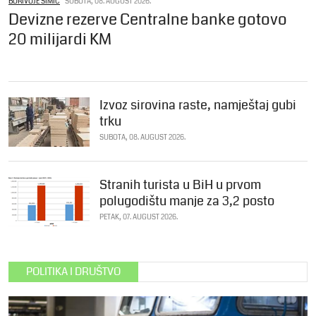
BORIVOJE SIMIĆ
SUBOTA, 08. AUGUST 2026.
Devizne rezerve Centralne banke gotovo
20 milijardi KM
Izvoz sirovina raste, namještaj gubi
trku
SUBOTA, 08. AUGUST 2026.
Stranih turista u BiH u prvom
polugodištu manje za 3,2 posto
PETAK, 07. AUGUST 2026.
POLITIKA I DRUŠTVO