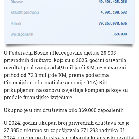
U Federaciji Bosne i Hercegovine djeluje 28.905
privrednih društava, koja su u 2025. godini ostvarila
rezultat poslovanja od 4,9 milijardi KM, uz ostvareni
prihod od 72,3 milijrde KM, prema podacima
Finansijsko-informatičke agencije (FIA) BiH
prikupljenim na osnovu izvještaja kompanija koje su
predale finansijske izvještaje.
Ukupno je u tim društvima bilo 369.008 zaposlenih.
U 2024. godini ukupan broj privrednih društava bio je
27.995 a ukupno su zapošljavala 371.293 radnika. U
2024. privredna društva su ostvarila finansijski rezultat