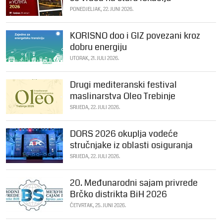
PONEDJELJAK, 22. JUNI 2026.
KORISNO doo i GIZ povezani kroz
dobru energiju
UTORAK, 21. JULI 2026.
Drugi mediteranski festival
maslinarstva Oleo Trebinje
SRIJEDA, 22. JULI 2026.
DORS 2026 okuplja vodeće
stručnjake iz oblasti osiguranja
SRIJEDA, 22. JULI 2026.
20. Međunarodni sajam privrede
Brčko distrikta BiH 2026
ČETVRTAK, 25. JUNI 2026.