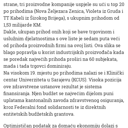
strane, tri proizvodne kompanije uspjele su ući u top 20
po prihodima (Nova Željezara Zenica, Violeta iz Gruda i
TT Kabeli iz Širokog Brijega), s ukupnim prihodom od
1,53 milijarde KM.
Dakle, ukupan prihod onih koji se bave trgovinom i
uslužnim djelatnostima s ove liste je sedam puta veći
od prihoda proizvodnih firmi na ovoj listi. Ova slika se
blago popravlja u korist industrijskih proizvođača kada
se poredak najvećih prihoda proširi na 60 subjekata,
mada i tada trgovci dominiraju.
Na visokom 19. mjestu po prihodima nalazi se i Klinički
centar Univerziteta u Sarajevu (KCUS). Visoka pozicija
ove zdravstvene ustanove rezultat je sistema
finansiranja. Njen budžet se najvećim dijelom puni
uplatama kantonalnih zavoda zdravstvenog osiguranja,
kroz Federalni fond solidarnosti te iz direktnih
entitetskih budžetskih grantova.
Optimističan podatak za domaću ekonomiju dolazi s