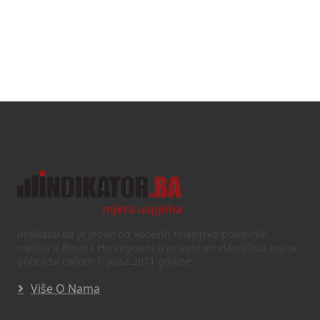
Indikator.ba je jedan od vodećih finasijsko-poslovnih
medija u Bosni i Hercegovini u privatnom vlasništvu koji je
počeo sa radom 1. juna 2011 godine.
Više O Nama