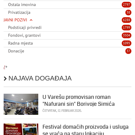
Ostala imovina
2797
Privatizacija
38
JAVNI POZIVI
6288
Podsticaji privredi
1799
Fondovi, grantovi
3504
Radna mjesta
1095
Donacije
37
/
+
NAJAVA DOGAĐAJA
U Varešu promovisan roman
"Nafurani sin" Borivoje Simića
ČETVRTAK, 12. FEBRUAR 2026.
Festival domaćih proizvoda i usluga
se vraća na staru lokaciju