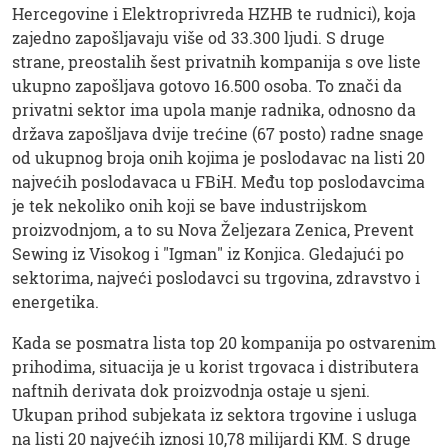
Hercegovine i Elektroprivreda HZHB te rudnici), koja
zajedno zapošljavaju više od 33.300 ljudi. S druge
strane, preostalih šest privatnih kompanija s ove liste
ukupno zapošljava gotovo 16.500 osoba. To znači da
privatni sektor ima upola manje radnika, odnosno da
država zapošljava dvije trećine (67 posto) radne snage
od ukupnog broja onih kojima je poslodavac na listi 20
najvećih poslodavaca u FBiH. Među top poslodavcima
je tek nekoliko onih koji se bave industrijskom
proizvodnjom, a to su Nova Željezara Zenica, Prevent
Sewing iz Visokog i "Igman" iz Konjica. Gledajući po
sektorima, najveći poslodavci su trgovina, zdravstvo i
energetika.
Kada se posmatra lista top 20 kompanija po ostvarenim
prihodima, situacija je u korist trgovaca i distributera
naftnih derivata dok proizvodnja ostaje u sjeni.
Ukupan prihod subjekata iz sektora trgovine i usluga
na listi 20 najvećih iznosi 10,78 milijardi KM. S druge