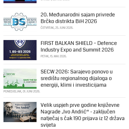
20. Međunarodni sajam privrede
Brčko distrikta BiH 2026
ČETVRTAK, 25. JUNI 2026.
FIRST BALKAN SHIELD – Defence
Industry Expo and Summit 2026
PETAK, 15. MAJ 2026.
SECW 2026: Sarajevo ponovo u
središtu regionalnog dijaloga o
energiji, klimi i investicijama
PONEDJELJAK, 01. JUNI 2026.
Velik uspjeh prve godine književne
Nagrade „Ivo Andrić“ - zaključen
natječaj s čak 190 prijava iz 12 država
svijeta