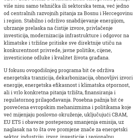
više nisu samo tehnička ili sektorska tema, već jedno
od centralnih razvojnih pitanja za Bosnu i Hercegovinu
i region. Stabilno i održivo snabdijevanje energijom,
ubrzanje prelaska na čistije izvore, privlačenje
investicija, modernizacija infrastrukture i odgovor na
klimatske i tržišne pritiske sve direktnije utiču na
konkurentnost privrede, javne politike, cijene,
investicione odluke i kvalitet života građana.
U fokusu ovogodišnjeg programa bit će održiva
energetska tranzicija, dekarbonizacija, obnovljivi izvori
energije, energetska efikasnost i klimatska otpornost,
ali i vrlo konkretna pitanja tržišta, finansiranja i
regulatornog prilagođavanja. Posebna pažnja bit će
posvećena evropskim mehanizmima i politikama koje
već mijenjaju poslovno okruženje, uključujući CBAM,
EU ETS i obaveze postepenog smanjenja emisija, uz
naglasak na to šta ove promjene znače za energetski
sektor, industriju, izvoz, investicije i regionalnu