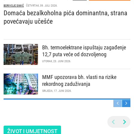
BORIVOJE SIMIĆ
ČETVRTAK, 09. JULI 2026.
Domaća bezalkoholna pića dominantna, strana
povećavaju učešće
Bh. termoelektrane ispuštaju zagađenje
12,7 puta veće od dozvoljenog
UTORAK, 23. JUNI 2026.
MMF upozorava bh. vlasti na rizike
rekordnog zaduživanja
SRIJEDA, 17. JUNI 2026.
ŽIVOT I UMJETNOST