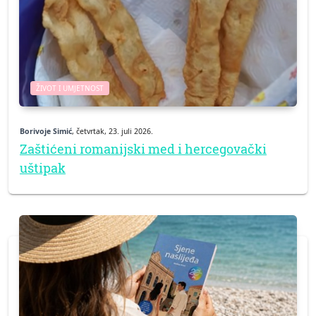
ŽIVOT I UMJETNOST
Borivoje Simić
, četvrtak, 23. juli 2026.
Zaštićeni romanijski med i hercegovački
uštipak