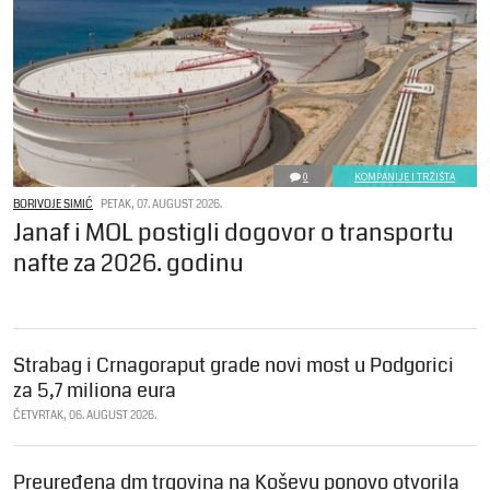
0
KOMPANIJE I TRŽIŠTA
BORIVOJE SIMIĆ
PETAK, 07. AUGUST 2026.
Janaf i MOL postigli dogovor o transportu
nafte za 2026. godinu
Strabag i Crnagoraput grade novi most u Podgorici
za 5,7 miliona eura
ČETVRTAK, 06. AUGUST 2026.
Preuređena dm trgovina na Koševu ponovo otvorila