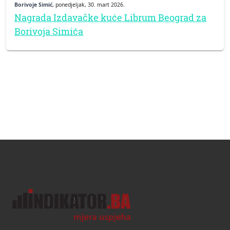
Borivoje Simić
, ponedjeljak, 30. mart 2026.
Nagrada Izdavačke kuće Librum Beograd za
Borivoja Simića