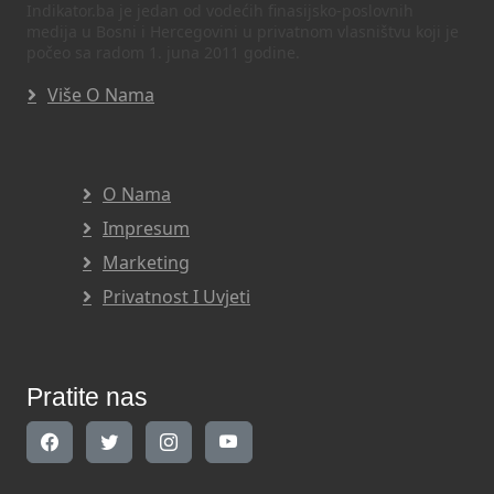
Indikator.ba je jedan od vodećih finasijsko-poslovnih
medija u Bosni i Hercegovini u privatnom vlasništvu koji je
počeo sa radom 1. juna 2011 godine.
Više O Nama
O Nama
Impresum
Marketing
Privatnost I Uvjeti
Pratite nas