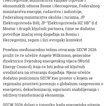
i Hercegovine, Ministarstva vanjske trgovine i
ekonomskih odnosa Bosne i Hercegovine, Federalnog
ministarstva energije, rudarstva i industrije,
Federalnog ministarstva okoliša i turizma, JP
Elektroprivreda BiH, JP “Elektroprivreda HZ HB” d.d.
Mostar i drugih ključnih partnera, čime se dodatno
potvrđuje značaj ovog događaja za Bosnu i
Hercegovinu, region i širi evropski kontekst.
Posebnu međunarodnu težinu otvaranju SECW 2026
pružit će će učešće Angele Wilkinson, generalne
direktorice Svjetskog energetskog vijeća (World
Energy Council), koja će biti jedna od ključnih
uvodničara na otvaranju događaja. Njeno učešće
dodatno pozicionira SECW kao prostor u kojem se
regionalni prioriteti povezuju s globalnim razgovorom o
energetici, dekarbonizaciji, sigurnosti snabdijevanja i
održivoj transformaciji ekonomija.
SECW 2026 dolazi u trenutku kada energetska pitanja