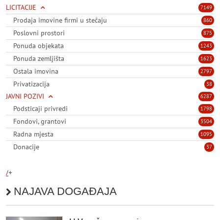
LICITACIJE
7149
Prodaja imovine firmi u stečaju
860
Poslovni prostori
875
Ponuda objekata
1243
Ponuda zemljišta
1623
Ostala imovina
2797
Privatizacija
38
JAVNI POZIVI
6287
Podsticaji privredi
1798
Fondovi, grantovi
3504
Radna mjesta
1095
Donacije
37
/
+
NAJAVA DOGAĐAJA