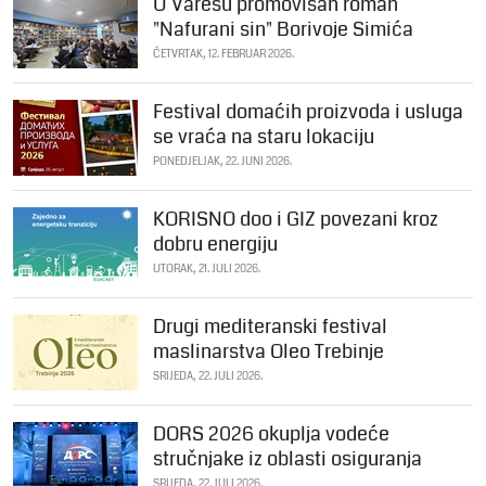
U Varešu promovisan roman
"Nafurani sin" Borivoje Simića
ČETVRTAK, 12. FEBRUAR 2026.
Festival domaćih proizvoda i usluga
se vraća na staru lokaciju
PONEDJELJAK, 22. JUNI 2026.
KORISNO doo i GIZ povezani kroz
dobru energiju
UTORAK, 21. JULI 2026.
Drugi mediteranski festival
maslinarstva Oleo Trebinje
SRIJEDA, 22. JULI 2026.
DORS 2026 okuplja vodeće
stručnjake iz oblasti osiguranja
SRIJEDA, 22. JULI 2026.