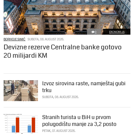
0
EKONOMIJA
BORIVOJE SIMIĆ
SUBOTA, 08. AUGUST 2026.
Devizne rezerve Centralne banke gotovo
20 milijardi KM
Izvoz sirovina raste, namještaj gubi
trku
SUBOTA, 08. AUGUST 2026.
Stranih turista u BiH u prvom
polugodištu manje za 3,2 posto
PETAK, 07. AUGUST 2026.