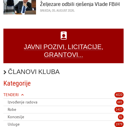
Željezare odbili rješenja Vlade FBiH
SRIJEDA, 05. AUGUST 2026.
JAVNI POZIVI, LICITACIJE,
GRANTOVI...
ČLANOVI KLUBA
Kategorije
TENDERI
4020
Izvođenje radova
681
Robe
1417
Koncesije
81
Usluge
1979