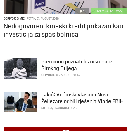
0
POLITIKA I DRUŠTVO
BORIVOJE SIMIĆ
PETAK, 07. AUGUST 2026.
Nedogovoreni kineski kredit prikazan kao
investicija za spas bolnica
Preminuo poznati biznismen iz
Širokog Brijega
ČETVRTAK, 06. AUGUST 2026.
Lakić: Većinski vlasnici Nove
Željezare odbili rješenja Vlade FBiH
SRIJEDA, 05. AUGUST 2026.