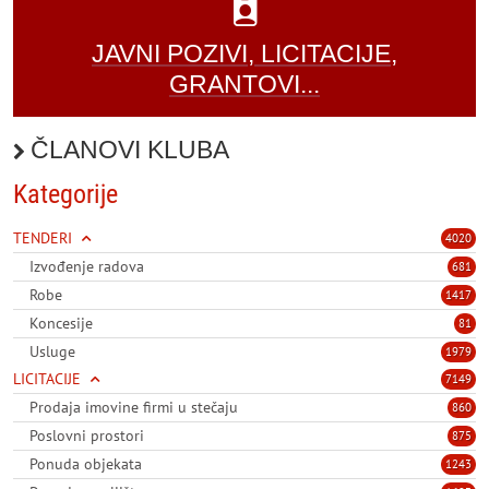
JAVNI POZIVI, LICITACIJE,
GRANTOVI...
ČLANOVI KLUBA
Kategorije
TENDERI
4020
Izvođenje radova
681
Robe
1417
Koncesije
81
Usluge
1979
LICITACIJE
7149
Prodaja imovine firmi u stečaju
860
Poslovni prostori
875
Ponuda objekata
1243