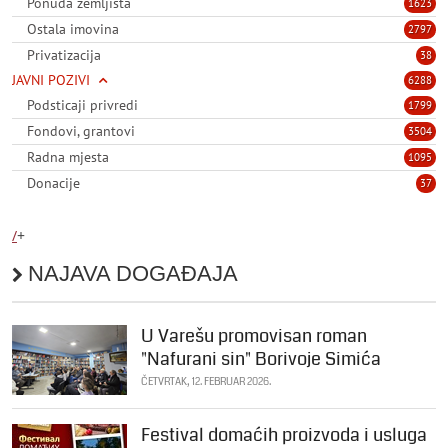
Ponuda zemljišta
1623
Ostala imovina
2797
Privatizacija
38
JAVNI POZIVI
6288
Podsticaji privredi
1799
Fondovi, grantovi
3504
Radna mjesta
1095
Donacije
37
/
+
NAJAVA DOGAĐAJA
U Varešu promovisan roman
"Nafurani sin" Borivoje Simića
ČETVRTAK, 12. FEBRUAR 2026.
Festival domaćih proizvoda i usluga