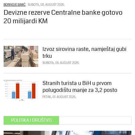
BORIVOJE SIMIĆ
SUBOTA, 08. AUGUST 2026.
Devizne rezerve Centralne banke gotovo
20 milijardi KM
Izvoz sirovina raste, namještaj gubi
trku
SUBOTA, 08. AUGUST 2026.
Stranih turista u BiH u prvom
polugodištu manje za 3,2 posto
PETAK, 07. AUGUST 2026.
POLITIKA I DRUŠTVO