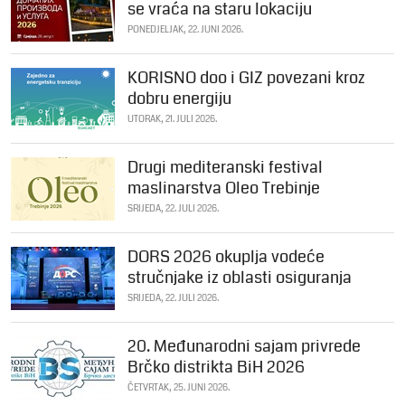
se vraća na staru lokaciju
PONEDJELJAK, 22. JUNI 2026.
KORISNO doo i GIZ povezani kroz
dobru energiju
UTORAK, 21. JULI 2026.
Drugi mediteranski festival
maslinarstva Oleo Trebinje
SRIJEDA, 22. JULI 2026.
DORS 2026 okuplja vodeće
stručnjake iz oblasti osiguranja
SRIJEDA, 22. JULI 2026.
20. Međunarodni sajam privrede
Brčko distrikta BiH 2026
ČETVRTAK, 25. JUNI 2026.