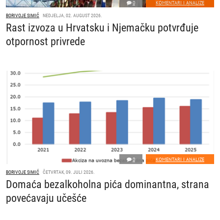
0
KOMENTARI I ANALIZE
BORIVOJE SIMIĆ
NEDJELJA, 02. AUGUST 2026.
Rast izvoza u Hrvatsku i Njemačku potvrđuje
otpornost privrede
0
KOMENTARI I ANALIZE
BORIVOJE SIMIĆ
ČETVRTAK, 09. JULI 2026.
Domaća bezalkoholna pića dominantna, strana
povećavaju učešće