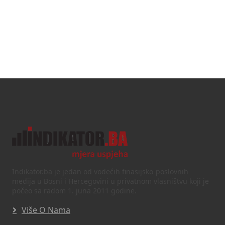
Indikator.ba je jedan od vodećih finasijsko-poslovnih
medija u Bosni i Hercegovini u privatnom vlasništvu koji je
počeo sa radom 1. juna 2011 godine.
Više O Nama