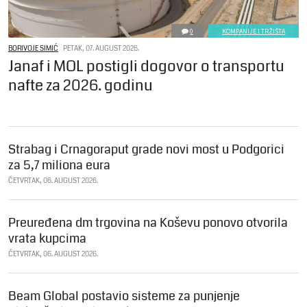
0
KOMPANIJE I TRŽIŠTA
BORIVOJE SIMIĆ
PETAK, 07. AUGUST 2026.
Janaf i MOL postigli dogovor o transportu
nafte za 2026. godinu
Strabag i Crnagoraput grade novi most u Podgorici
za 5,7 miliona eura
ČETVRTAK, 06. AUGUST 2026.
Preuređena dm trgovina na Koševu ponovo otvorila
vrata kupcima
ČETVRTAK, 06. AUGUST 2026.
Beam Global postavio sisteme za punjenje