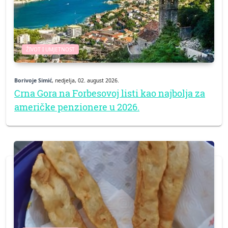
ŽIVOT I UMJETNOST
Borivoje Simić
, nedjelja, 02. august 2026.
Crna Gora na Forbesovoj listi kao najbolja za
američke penzionere u 2026.