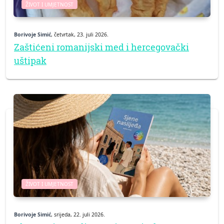
ŽIVOT I UMJETNOST
Borivoje Simić
, četvrtak, 23. juli 2026.
Zaštićeni romanijski med i hercegovački
uštipak
ŽIVOT I UMJETNOST
Borivoje Simić
, srijeda, 22. juli 2026.