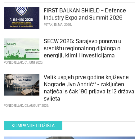
FIRST BALKAN SHIELD – Defence
Industry Expo and Summit 2026
PETAK, 15. MAJ 2026.
SECW 2026: Sarajevo ponovo u
središtu regionalnog dijaloga o
energiji, klimi i investicijama
PONEDJELJAK, 01. JUNI 2026.
Velik uspjeh prve godine književne
Nagrade „Ivo Andrić“ - zaključen
natječaj s čak 190 prijava iz 12 država
svijeta
PONEDJELJAK, 03. AUGUST 2026.
KOMPANIJE I TRŽIŠTA