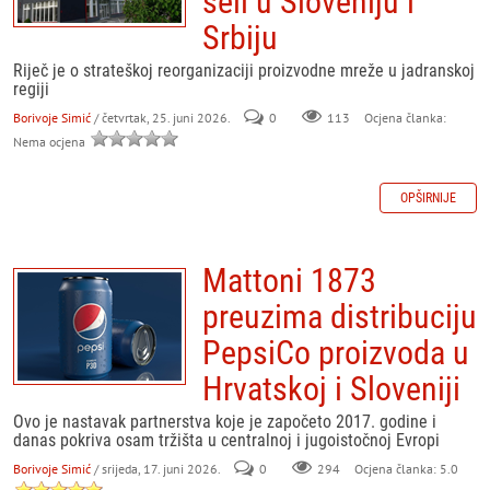
seli u Sloveniju i
Srbiju
Riječ je o strateškoj reorganizaciji proizvodne mreže u jadranskoj
regiji
Borivoje Simić
/ četvrtak, 25. juni 2026.
0
113
Ocjena članka:
Nema ocjena
OPŠIRNIJE
Mattoni 1873
preuzima distribuciju
PepsiCo proizvoda u
Hrvatskoj i Sloveniji
Ovo je nastavak partnerstva koje je započeto 2017. godine i
danas pokriva osam tržišta u centralnoj i jugoistočnoj Evropi
Borivoje Simić
/ srijeda, 17. juni 2026.
0
294
Ocjena članka: 5.0