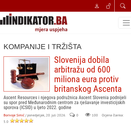
KOMPANIJE I TRŽIŠTA
Slovenija dobila
arbitražu od 600
miliona eura protiv
britanskog Ascenta
Ascent Resources i njegova podružnica Ascent Slovenia podnijeli
su spor pred Međunarodnim centrom za rješavanje investicijskih
sporova (ICSID) u ljeto 2022. godine
Borivoje Simić
/ ponedjeljak, 20. juli 2026.
0
100
Ocjena članka:
5.0