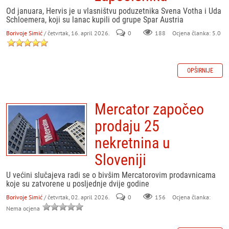
Od januara, Hervis je u vlasništvu poduzetnika Svena Votha i Uda
Schloemera, koji su lanac kupili od grupe Spar Austria
Borivoje Simić
/ četvrtak, 16. april 2026.
0
188
Ocjena članka: 5.0
OPŠIRNIJE
Mercator započeo
prodaju 25
nekretnina u
Sloveniji
U većini slučajeva radi se o bivšim Mercatorovim prodavnicama
koje su zatvorene u posljednje dvije godine
Borivoje Simić
/ četvrtak, 02. april 2026.
0
156
Ocjena članka:
Nema ocjena