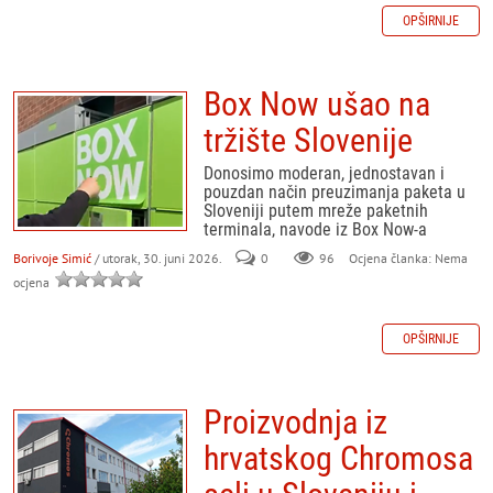
OPŠIRNIJE
Box Now ušao na
tržište Slovenije
Donosimo moderan, jednostavan i
pouzdan način preuzimanja paketa u
Sloveniji putem mreže paketnih
terminala, navode iz Box Now-a
Borivoje Simić
/ utorak, 30. juni 2026.
0
96
Ocjena članka: Nema
ocjena
OPŠIRNIJE
Proizvodnja iz
hrvatskog Chromosa