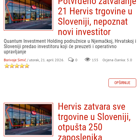
Potvrđeno zatvaranje
21 Hervis trgovine u
Sloveniji, nepoznat
novi investitor
Quantum Investment Holding podružnice u Njemačkoj, Hrvatskoj i
Sloveniji predao investitoru koji će preuzeti i operativno
upravljanje
Borivoje Simić
/ utorak, 21. april 2026.
0
155
Ocjena članka: 5.0
OPŠIRNIJE
Hervis zatvara sve
trgovine u Sloveniji,
otpušta 250
zaposlenika