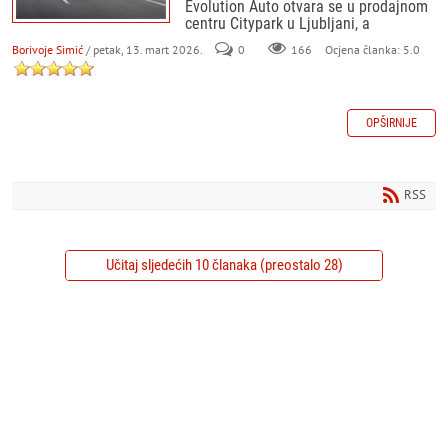
Evolution Auto otvara se u prodajnom
centru Citypark u Ljubljani, a
Borivoje Simić
/ petak, 13. mart 2026.
0
166
Ocjena članka: 5.0
OPŠIRNIJE
RSS
Učitaj sljedećih 10 članaka (preostalo 28)