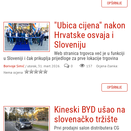
OPŠIRNIJE
"Ubica cijena" nakon
Hrvatske osvaja i
Sloveniju
Web stranica trgovca već je u funkciji
u Sloveniji i čak prikuplja prijedloge za prve lokacije trgovina
Borivoje Simić
/ utorak, 31. mart 2026.
0
157
Ocjena članka:
Nema ocjena
OPŠIRNIJE
Kineski BYD ušao na
slovenačko tržište
Prvi prodajni salon distributera CG