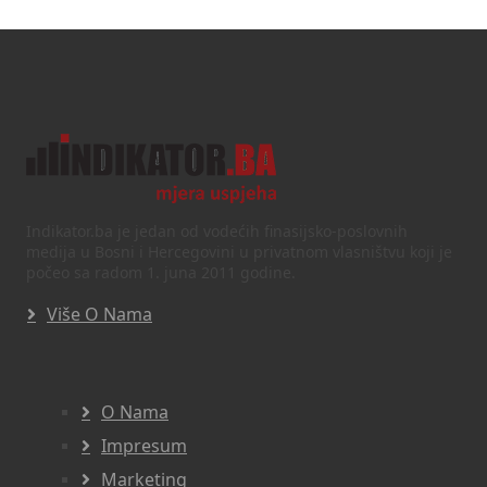
Indikator.ba je jedan od vodećih finasijsko-poslovnih
medija u Bosni i Hercegovini u privatnom vlasništvu koji je
počeo sa radom 1. juna 2011 godine.
Više O Nama
O Nama
Impresum
Marketing