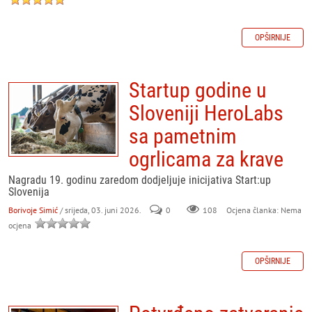
OPŠIRNIJE
Startup godine u
Sloveniji HeroLabs
sa pametnim
ogrlicama za krave
Nagradu 19. godinu zaredom dodjeljuje inicijativa Start:up
Slovenija
Borivoje Simić
/ srijeda, 03. juni 2026.
0
108
Ocjena članka: Nema
ocjena
OPŠIRNIJE