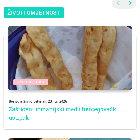
ŽIVOT I UMJETNOST
ŽIVOT I UMJETNOST
Borivoje Simić
, četvrtak, 23. juli 2026.
Zaštićeni romanijski med i hercegovački
uštipak