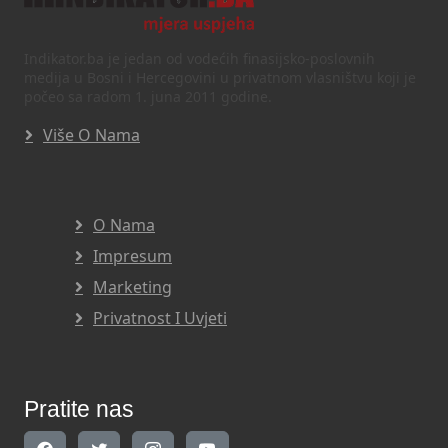
Indikator.ba je jedan od vodećih finasijsko-poslovnih
medija u Bosni i Hercegovini u privatnom vlasništvu koji je
počeo sa radom 1. juna 2011 godine.
Više O Nama
O Nama
Impresum
Marketing
Privatnost I Uvjeti
Pratite nas