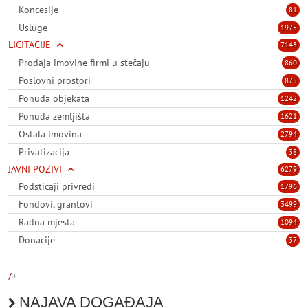
Koncesije
81
Usluge
1975
LICITACIJE
7143
Prodaja imovine firmi u stečaju
860
Poslovni prostori
875
Ponuda objekata
1242
Ponuda zemljišta
1621
Ostala imovina
2794
Privatizacija
38
JAVNI POZIVI
6279
Podsticaji privredi
1796
Fondovi, grantovi
3499
Radna mjesta
1094
Donacije
37
/
+
NAJAVA DOGAĐAJA