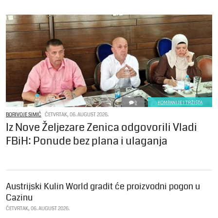
0
KOMPANIJE I TRŽIŠTA
BORIVOJE SIMIĆ
ČETVRTAK, 06. AUGUST 2026.
Iz Nove Željezare Zenica odgovorili Vladi
FBiH: Ponude bez plana i ulaganja
Austrijski Kulin World gradit će proizvodni pogon u
Cazinu
ČETVRTAK, 06. AUGUST 2026.