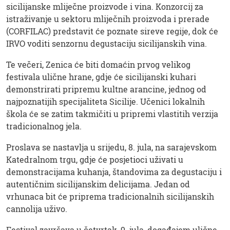
sicilijanske mliječne proizvode i vina. Konzorcij za
istraživanje u sektoru mliječnih proizvoda i prerade
(CORFILAC) predstavit će poznate sireve regije, dok će
IRVO voditi senzornu degustaciju sicilijanskih vina.
Te večeri, Zenica će biti domaćin prvog velikog
festivala ulične hrane, gdje će sicilijanski kuhari
demonstrirati pripremu kultne arancine, jednog od
najpoznatijih specijaliteta Sicilije. Učenici lokalnih
škola će se zatim takmičiti u pripremi vlastitih verzija
tradicionalnog jela.
Proslava se nastavlja u srijedu, 8. jula, na sarajevskom
Katedralnom trgu, gdje će posjetioci uživati ​​u
demonstracijama kuhanja, štandovima za degustaciju i
autentičnim sicilijanskim delicijama. Jedan od
vrhunaca bit će priprema tradicionalnih sicilijanskih
cannolija uživo.
Festival završava u četvrtak, 9. jula, događajem ulične