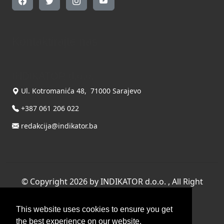
Kontaktirajte nas
INDIKATOR d.o.o.
Ul. Kotromanića 48, 71000 Sarajevo
+387 061 206 022
redakcija@indikator.ba
©
Copyright 2026 by INDIKATOR d.o.o.
, All Right
Reserved.
This website uses cookies to ensure you get
Terms Of Use
|
Privacy Statement
the best experience on our website.