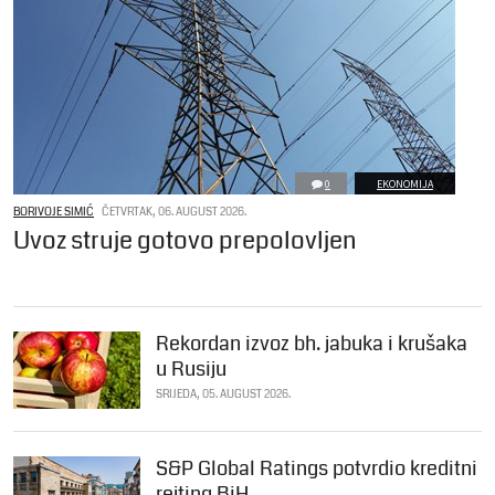
0
EKONOMIJA
BORIVOJE SIMIĆ
ČETVRTAK, 06. AUGUST 2026.
Uvoz struje gotovo prepolovljen
Rekordan izvoz bh. jabuka i krušaka
u Rusiju
SRIJEDA, 05. AUGUST 2026.
S&P Global Ratings potvrdio kreditni
rejting BiH