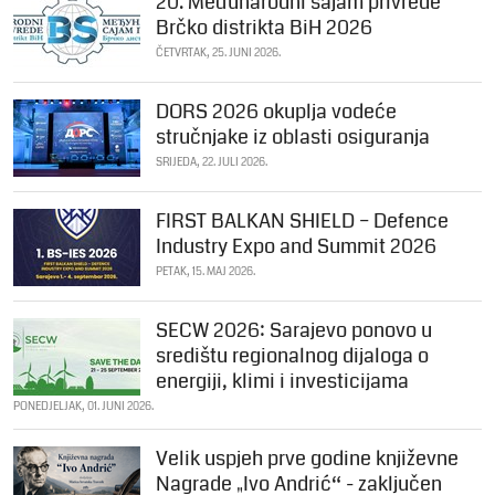
20. Međunarodni sajam privrede
Brčko distrikta BiH 2026
ČETVRTAK, 25. JUNI 2026.
DORS 2026 okuplja vodeće
stručnjake iz oblasti osiguranja
SRIJEDA, 22. JULI 2026.
FIRST BALKAN SHIELD – Defence
Industry Expo and Summit 2026
PETAK, 15. MAJ 2026.
SECW 2026: Sarajevo ponovo u
središtu regionalnog dijaloga o
energiji, klimi i investicijama
PONEDJELJAK, 01. JUNI 2026.
Velik uspjeh prve godine književne
Nagrade „Ivo Andrić“ - zaključen