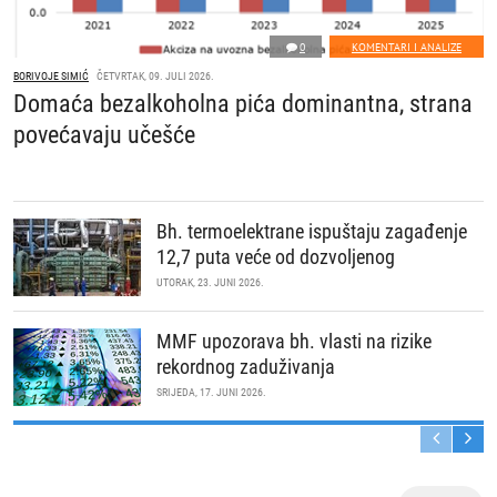
0
KOMENTARI I ANALIZE
BORIVOJE SIMIĆ
ČETVRTAK, 09. JULI 2026.
Domaća bezalkoholna pića dominantna, strana
povećavaju učešće
Bh. termoelektrane ispuštaju zagađenje
12,7 puta veće od dozvoljenog
UTORAK, 23. JUNI 2026.
MMF upozorava bh. vlasti na rizike
rekordnog zaduživanja
SRIJEDA, 17. JUNI 2026.