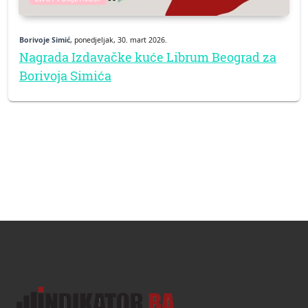
Borivoje Simić
, ponedjeljak, 30. mart 2026.
Nagrada Izdavačke kuće Librum Beograd za
Borivoja Simića