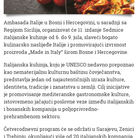
Ambasada Italije u Bosni i Hercegovini, u saradnji sa
Regijom Sicilija, organizovat će 11. izdanje Sedmice
italijanske kuhinje od 6. do 9. jula, slaveći bogato
kulinarsko naslijeđe Italije i promovirajući izvrsnost
proizvoda „Made in Italy“ širom Bosne i Hercegovine.
Italijanska kuhinja, koju je UNESCO nedavno prepoznao
kao nematerijalnu kulturnu baštinu čovječanstva,
predstavlja jedan od najautentičnijih izraza kulture,
identiteta, tradicije i zanatstva u zemlji. Cilj inicijative
je promovisanje mediteranske gastronomske kulture,
istovremeno jačajući poslovne veze između italijanskih
i bosanskih kompanija u poljoprivredno-
prehrambenom sektoru.
Četverodnevni program će se održati u Sarajevu, Zenici
i Trebinju, okupljajući više od 20 italijanskih kompanija