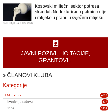
Kosovski mliječni sektor potresa
skandal: Nedeklarirano palmino ulje
i mlijeko u prahu u svježem mlijeku
SRIJEDA, 05. AUGUST 2026.
JAVNI POZIVI, LICITACIJE,
GRANTOVI...
ČLANOVI KLUBA
Kategorije
TENDERI
4012
Izvođenje radova
679
Robe
1414