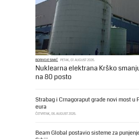
BORIVOJE SIMIĆ
PETAK, 07. AUGUST 2026.
Nuklearna elektrana Krško smanju
na 80 posto
Strabag i Crnagoraput grade novi most u P
eura
ČETVRTAK, 06. AUGUST 2026.
Beam Global postavio sisteme za punjenje 