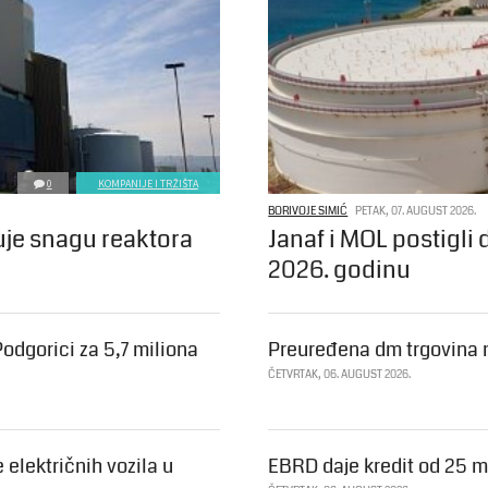
0
KOMPANIJE I TRŽIŠTA
BORIVOJE SIMIĆ
PETAK, 07. AUGUST 2026.
je snagu reaktora
Janaf i MOL postigli
2026. godinu
odgorici za 5,7 miliona
Preuređena dm trgovina 
ČETVRTAK, 06. AUGUST 2026.
električnih vozila u
EBRD daje kredit od 25 mi