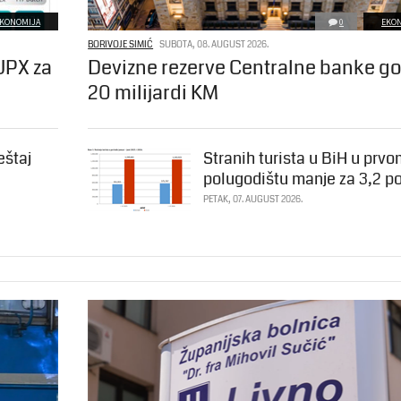
KONOMIJA
0
EKO
BORIVOJE SIMIĆ
SUBOTA, 08. AUGUST 2026.
UPX za
Devizne rezerve Centralne banke g
20 milijardi KM
eštaj
Stranih turista u BiH u prv
polugodištu manje za 3,2 p
PETAK, 07. AUGUST 2026.