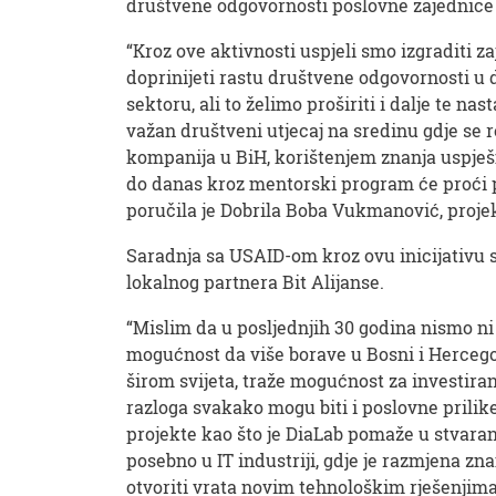
društvene odgovornosti poslovne zajednice
“Kroz ove aktivnosti uspjeli smo izgraditi za
doprinijeti rastu društvene odgovornosti u
sektoru, ali to želimo proširiti i dalje te na
važan društveni utjecaj na sredinu gdje se 
kompanija u BiH, korištenjem znanja uspješn
do danas kroz mentorski program će proći pr
poručila je Dobrila Boba Vukmanović, proje
Saradnja sa USAID-om kroz ovu inicijativu 
lokalnog partnera Bit Alijanse.
“Mislim da u posljednjih 30 godina nismo ni i
mogućnost da više borave u Bosni i Hercegovi
širom svijeta, traže mogućnost za investiran
razloga svakako mogu biti i poslovne prilik
projekte kao što je DiaLab pomaže u stvaranj
posebno u IT industriji, gdje je razmjena zna
otvoriti vrata novim tehnološkim rješenjim