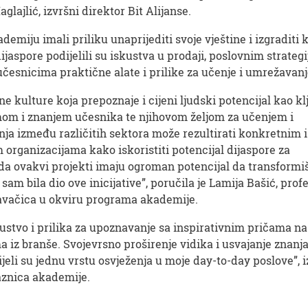
lajlić, izvršni direktor Bit Alijanse.
emiju imali priliku unaprijediti svoje vještine i izgraditi 
jaspore podijelili su iskustva u prodaji, poslovnim strateg
česnicima praktične alate i prilike za učenje i umrežavanj
e kulture koja prepoznaje i cijeni ljudski potencijal kao kl
mom i znanjem učesnika te njihovom željom za učenjem i
ja između različitih sektora može rezultirati konkretnim i
 organizacijama kako iskoristiti potencijal dijaspore za
a ovakvi projekti imaju ogroman potencijal da transformi
am bila dio ove inicijative”, poručila je Lamija Bašić, prof
edavačica u okviru programa akademije.
ustvo i prilika za upoznavanje sa inspirativnim pričama na
ma iz branše. Svojevrsno proširenje vidika i usvajanje znanj
jeli su jednu vrstu osvježenja u moje day-to-day poslove”, i
aznica akademije.