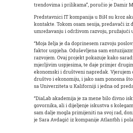
trendovima i prilikama”, poručio je Damir Mag
Predstavnici IT kompanija u BiH su kroz akad
kontakte. Tokom osam sesija, predavači iz di
umrežavanju i održivom razvoju, pružajući u
“Moja želja je da doprinesem razvoju poslovn
faktor uspjeha. Oduševljena sam entuzijaz
razvojem. Ovaj projekt pokazuje kako saradn
mjerljivim uspjesima, te daje primjer drugim
ekonomski i društveni napredak. Vjerujem d
društvo i ekonomiju, i jako sam ponosna što s
sa Univerziteta u Kaliforniji i jedna od pr
“DiaLab akademija je za mene bilo divno isk
govornika, ali i dijeljenje iskustva s kolega
sam dalje mogla primijeniti na svoj rad, doni
je Sara Avdagić iz kompanije Atlantbh i pol