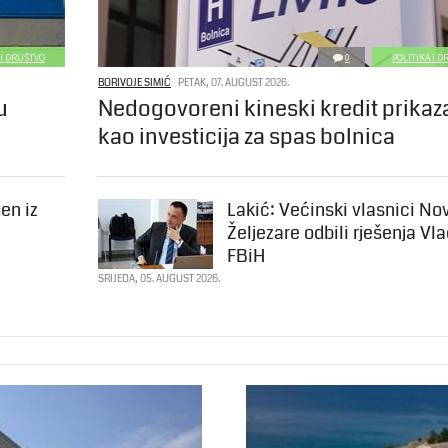
 I DRUŠTVO
0
POLITIKA I 
BORIVOJE SIMIĆ
PETAK, 07. AUGUST 2026.
u
Nedogovoreni kineski kredit prikaz
kao investicija za spas bolnica
en iz
Lakić: Većinski vlasnici No
Željezare odbili rješenja Vl
FBiH
SRIJEDA, 05. AUGUST 2026.