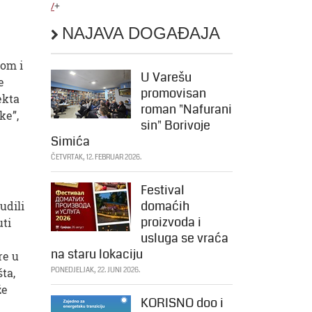
/
+
NAJAVA DOGAĐAJA
bom i
U Varešu
e
promovisan
ekta
roman "Nafurani
ke”,
sin" Borivoje
Simića
ČETVRTAK, 12. FEBRUAR 2026.
Festival
domaćih
udili
proizvoda i
uti
usluga se vraća
na staru lokaciju
re u
ta,
PONEDJELJAK, 22. JUNI 2026.
že
KORISNO doo i