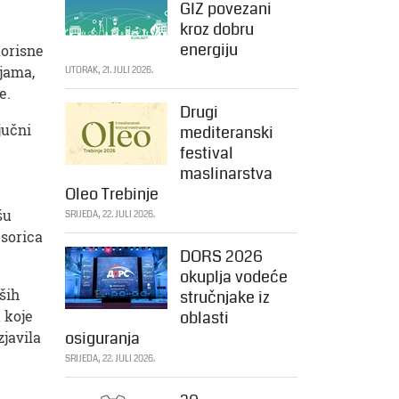
GIZ povezani
kroz dobru
energiju
korisne
ijama,
UTORAK, 21. JULI 2026.
e.
Drugi
jučni
mediteranski
festival
maslinarstva
Oleo Trebinje
šu
SRIJEDA, 22. JULI 2026.
esorica
DORS 2026
okuplja vodeće
ših
stručnjake iz
a koje
oblasti
osiguranja
zjavila
SRIJEDA, 22. JULI 2026.