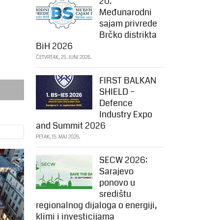
20.
Međunarodni
sajam privrede
Brčko distrikta
BiH 2026
ČETVRTAK, 25. JUNI 2026.
FIRST BALKAN
SHIELD –
Defence
Industry Expo
and Summit 2026
PETAK, 15. MAJ 2026.
SECW 2026:
Sarajevo
ponovo u
središtu
regionalnog dijaloga o energiji,
klimi i investicijama