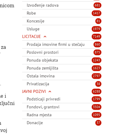
dnicom
Izvođenje radova
681
Robe
1417
Koncesije
81
Usluge
1979
LICITACIJE
7149
Prodaja imovine firmi u stečaju
860
 za
Poslovni prostori
875
T
Ponuda objekata
1243
Ponuda zemljišta
1623
Ostala imovina
2797
.
Privatizacija
38
JAVNI POZIVI
6288
e i
Podsticaji privredi
1799
ključni
Fondovi, grantovi
3504
Radna mjesta
1095
h
Donacije
37
zvoj