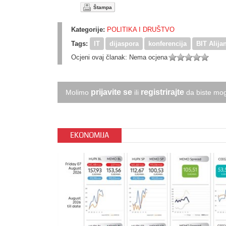
Štampa
Kategorije:
POLITIKA I DRUŠTVO
Tags:
IT
dijaspora
konferencija
BIT Alija
Ocjeni ovaj članak:
Nema ocjena
prijavite se
registrirajte
Molimo
ili
da biste mog
EKONOMIJA