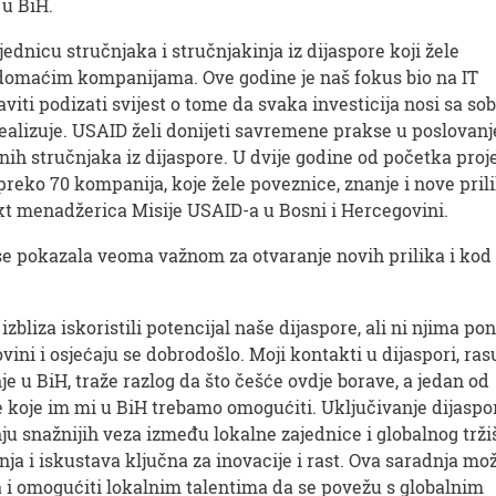
 u BiH.
jednicu stručnjaka i stručnjakinja iz dijaspore koji žele
 domaćim kompanijama. Ove godine je naš fokus bio na IT
staviti podizati svijest o tome da svaka investicija nosi sa so
realizuje. USAID želi donijeti savremene prakse u poslovanj
ih stručnjaka iz dijaspore. U dvije godine od početka proj
eko 70 kompanija, koje žele poveznice, znanje i nove prili
kt menadžerica Misije USAID-a u Bosni i Hercegovini.
se pokazala veoma važnom za otvaranje novih prilika i kod
zbliza iskoristili potencijal naše dijaspore, ali ni njima pon
ni i osjećaju se dobrodošlo. Moji kontakti u dijaspori, ras
je u BiH, traže razlog da što češće ovdje borave, a jedan od
e koje im mi u BiH trebamo omogućiti. Uključivanje dijaspo
u snažnijih veza između lokalne zajednice i globalnog tržiš
nja i iskustava ključna za inovacije i rast. Ova saradnja mo
a i omogućiti lokalnim talentima da se povežu s globalnim