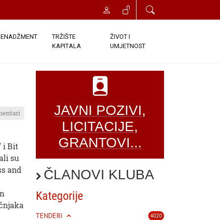
ENADŽMENT
TRŽIŠTE
ŽIVOT I
KAPITALA
UMJETNOST
JAVNI POZIVI,
mentari
LICITACIJE,
GRANTOVI...
 i Bit
ali su
ss and
ČLANOVI KLUBA
em
Kategorije
čnjaka
TENDERI
4020