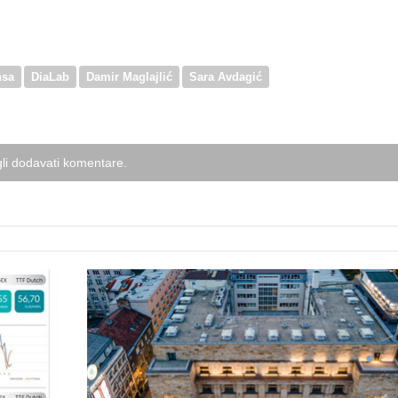
nsa
DiaLab
Damir Maglajlić
Sara Avdagić
li dodavati komentare.