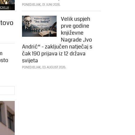
PONEDJELJAK, 01. JUNI 2026.
NOMIJA
Velik uspjeh
otovo
prve godine
književne
Nagrade „Ivo
Andrić“ - zaključen natječaj s
om
čak 190 prijava iz 12 država
osto
svijeta
PONEDJELJAK, 03. AUGUST 2026.