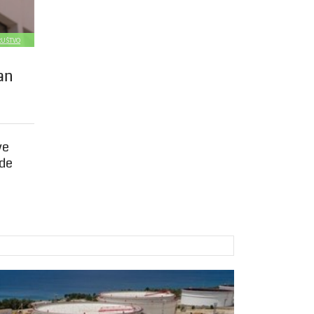
DRUŠTVO
an
ve
ade