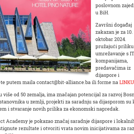
poslovnom zaje
u BiH.
Završni događaj
zakazan je za 10.
oktobar 2024.
pružajući priliku
umrežavanje s I
kompanijama,
predavačima iz
dijaspore i
ete putem maila contact@bit-alliance.ba ili forme na
LINKU
 više od 50 zemalja, ima značajan potencijal za razvoj Bosn
tanovnika u zemlji, projekti za saradnju sa dijasporom su 
tem i stvaranje novih prilika za ekonomski napredak.
ct Academy je pokazao značaj saradnje dijaspore i lokalni
tignute rezultate i otvoriti vrata novim inicijativama za ra