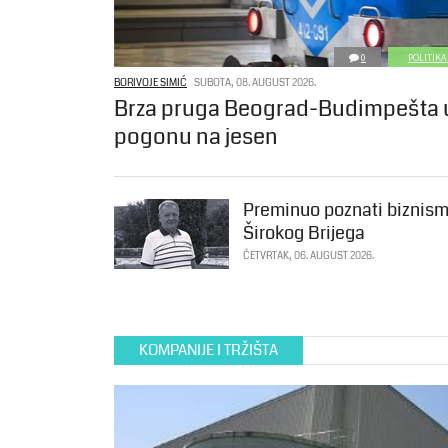
0
POLITIKA
BORIVOJE SIMIĆ
SUBOTA, 08. AUGUST 2026.
Brza pruga Beograd-Budimpešta 
pogonu na jesen
Preminuo poznati biznism
Širokog Brijega
ČETVRTAK, 06. AUGUST 2026.
KOMPANIJE I TRŽIŠTA