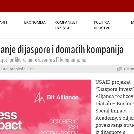
RI I
EKONOMIJA
KOMPANIJE I
POLITIKA I
M
TRŽIŠTA
DRUŠTVO
vanje dijaspore i domaćih kompanija
ajući priliku za umrežavanje s IT kompanijama
Broj pregleda: 379
0 Ko
USAID projekat
“Diaspora Invest”
Alijansa realizov
DiaLab – Busine
Social Impact
Academy, s cilj
povezivanja stru
iz dijaspore s