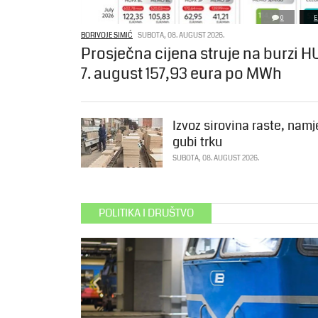
0
E
BORIVOJE SIMIĆ
SUBOTA, 08. AUGUST 2026.
Prosječna cijena struje na burzi H
7. august 157,93 eura po MWh
Izvoz sirovina raste, namj
gubi trku
SUBOTA, 08. AUGUST 2026.
POLITIKA I DRUŠTVO