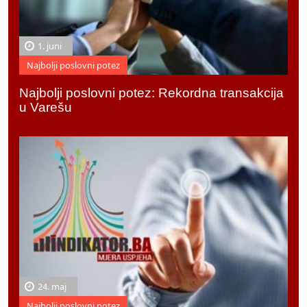
1. juni
Najbolji poslovni potez
Najbolji poslovni potez: Rekordna transakcija
u Varešu
24. maj
Najbolji poslovni potez