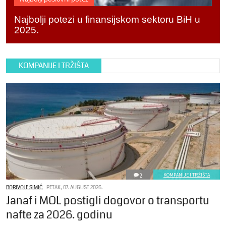
Najbolji potezi u finansijskom sektoru BiH u
2025.
KOMPANIJE I TRŽIŠTA
0
KOMPANIJE I TRŽIŠTA
BORIVOJE SIMIĆ
PETAK, 07. AUGUST 2026.
Janaf i MOL postigli dogovor o transportu
nafte za 2026. godinu