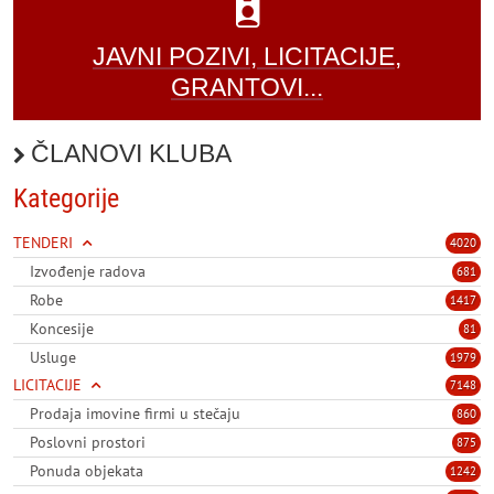
JAVNI POZIVI, LICITACIJE,
GRANTOVI...
ČLANOVI KLUBA
Kategorije
TENDERI
4020
Izvođenje radova
681
Robe
1417
Koncesije
81
Usluge
1979
LICITACIJE
7148
Prodaja imovine firmi u stečaju
860
Poslovni prostori
875
Ponuda objekata
1242