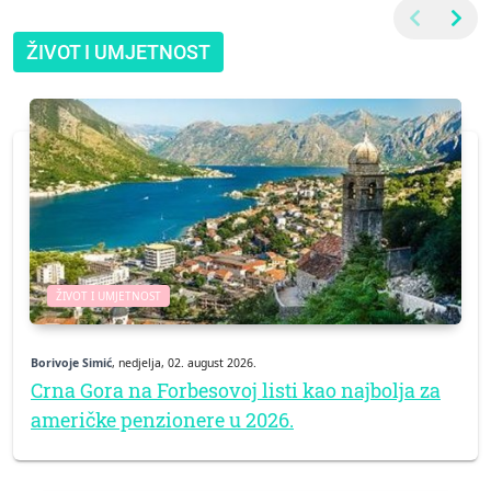
ŽIVOT I UMJETNOST
ŽIVOT I UMJETNOST
Borivoje Simić
, nedjelja, 02. august 2026.
Crna Gora na Forbesovoj listi kao najbolja za
američke penzionere u 2026.