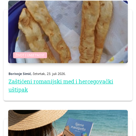
ŽIVOT I UMJETNOST
Borivoje Simić
, četvrtak, 23. juli 2026.
Zaštićeni romanijski med i hercegovački
uštipak