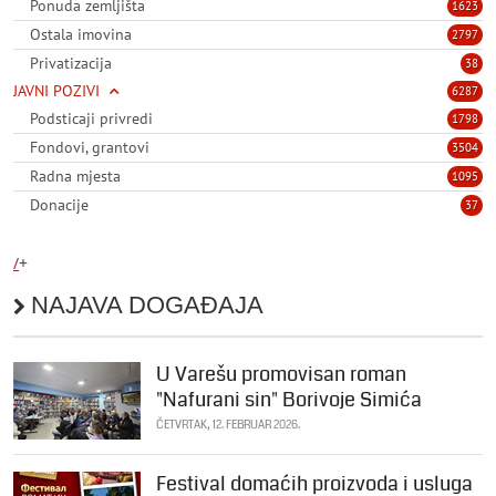
Ponuda zemljišta
1623
Ostala imovina
2797
Privatizacija
38
JAVNI POZIVI
6287
Podsticaji privredi
1798
Fondovi, grantovi
3504
Radna mjesta
1095
Donacije
37
/
+
NAJAVA DOGAĐAJA
U Varešu promovisan roman
"Nafurani sin" Borivoje Simića
ČETVRTAK, 12. FEBRUAR 2026.
Festival domaćih proizvoda i usluga