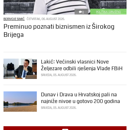
0
POLITIKA I DRUŠTVO
BORIVOJE SIMIĆ
ČETVRTAK, 06. AUGUST 2026.
Preminuo poznati biznismen iz Širokog
Brijega
Lakić: Većinski vlasnici Nove
Željezare odbili rješenja Vlade FBiH
SRIJEDA, 05. AUGUST 2026.
Dunav i Drava u Hrvatskoj pali na
najniže nivoe u gotovo 200 godina
SRIJEDA, 05. AUGUST 2026.