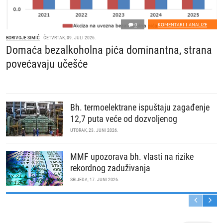
0
KOMENTARI I ANALIZE
BORIVOJE SIMIĆ
ČETVRTAK, 09. JULI 2026.
Domaća bezalkoholna pića dominantna, strana
povećavaju učešće
Bh. termoelektrane ispuštaju zagađenje
12,7 puta veće od dozvoljenog
UTORAK, 23. JUNI 2026.
MMF upozorava bh. vlasti na rizike
rekordnog zaduživanja
SRIJEDA, 17. JUNI 2026.