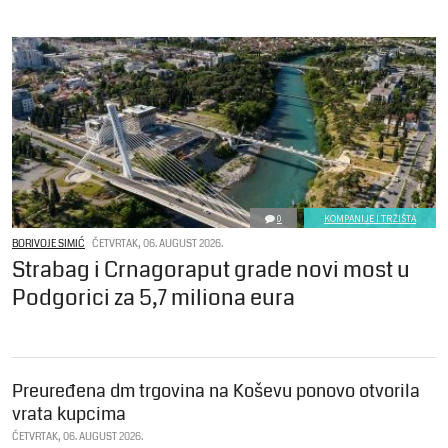
0
KOMPANIJE I TRŽIŠTA
BORIVOJE SIMIĆ
ČETVRTAK, 06. AUGUST 2026.
Strabag i Crnagoraput grade novi most u
Podgorici za 5,7 miliona eura
Preuređena dm trgovina na Koševu ponovo otvorila
vrata kupcima
ČETVRTAK, 06. AUGUST 2026.