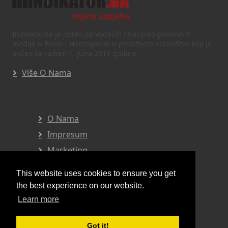
Indikator.ba je jedan od vodećih finasijsko-poslovnih
medija u Bosni i Hercegovini u privatnom vlasništvu koji je
počeo sa radom 1. juna 2011 godine.
Više O Nama
O Nama
Impresum
Marketing
Privatnost I Uvjeti
This website uses cookies to ensure you get
the best experience on our website.
Learn more
Pratite nas
Got it!